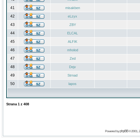
41
misakben
42
eLzyx
43
ZBY
44
ELCAL
45
ALFIK
46
mholod
47
Zed
48
Dejv
49
Strnad
50
lapos
Strana
1
z
408
phpBB
Powered by
© 2001, 