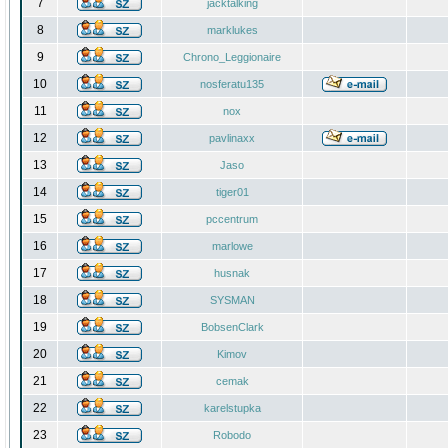
7
jacktalking
8
marklukes
9
Chrono_Leggionaire
10
nosferatu135
11
nox
12
pavlinaxx
13
Jaso
14
tiger01
15
pccentrum
16
marlowe
17
husnak
18
SYSMAN
19
BobsenClark
20
Kimov
21
cemak
22
karelstupka
23
Robodo