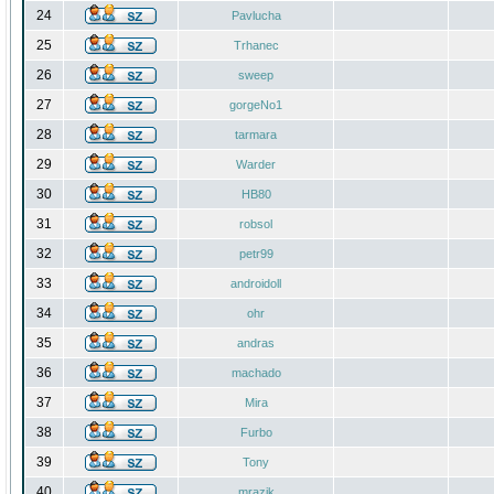
24
Pavlucha
25
Trhanec
26
sweep
27
gorgeNo1
28
tarmara
29
Warder
30
HB80
31
robsol
32
petr99
33
androidoll
34
ohr
35
andras
36
machado
37
Mira
38
Furbo
39
Tony
40
mrazik