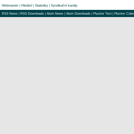
Webmaster
|
Hledání
|
Statistiky
|
Syndikační kanály
RSS News
|
RSS Downloads
|
Atom News
|
Atom Downloads
|
Plucker Text
|
Plucker Color