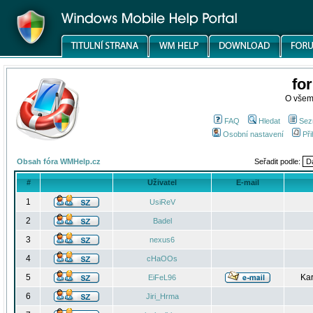
fo
O všem
FAQ
Hledat
Sez
Osobní nastavení
Při
Obsah fóra WMHelp.cz
Seřadit podle:
#
Uživatel
E-mail
1
UsiReV
2
Badel
3
nexus6
4
cHaOOs
5
Kar
EiFeL96
6
Jiri_Hrma