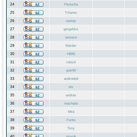
24
Pavlucha
25
Trhanec
26
sweep
27
gorgeNo1
28
tarmara
29
Warder
30
HB80
31
robsol
32
petr99
33
androidoll
34
ohr
35
andras
36
machado
37
Mira
38
Furbo
39
Tony
40
mrazik