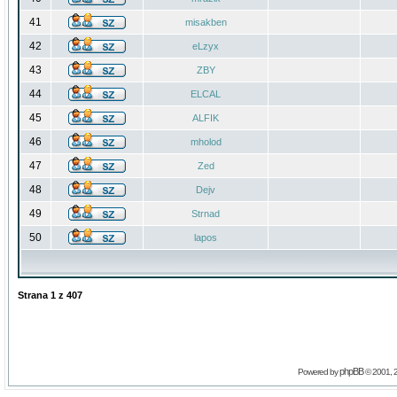
41
misakben
42
eLzyx
43
ZBY
44
ELCAL
45
ALFIK
46
mholod
47
Zed
48
Dejv
49
Strnad
50
lapos
Strana
1
z
407
phpBB
Powered by
© 2001, 