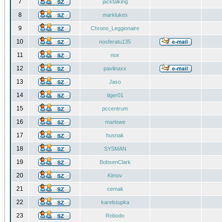
7
jacktalking
8
marklukes
9
Chrono_Leggionaire
10
nosferatu135
11
nox
12
pavlinaxx
13
Jaso
14
tiger01
15
pccentrum
16
marlowe
17
husnak
18
SYSMAN
19
BobsenClark
20
Kimov
21
cemak
22
karelstupka
23
Robodo