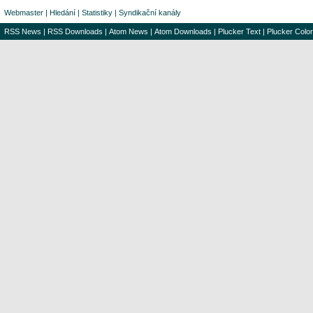
Webmaster
|
Hledání
|
Statistiky
|
Syndikační kanály
RSS News
|
RSS Downloads
|
Atom News
|
Atom Downloads
|
Plucker Text
|
Plucker Color