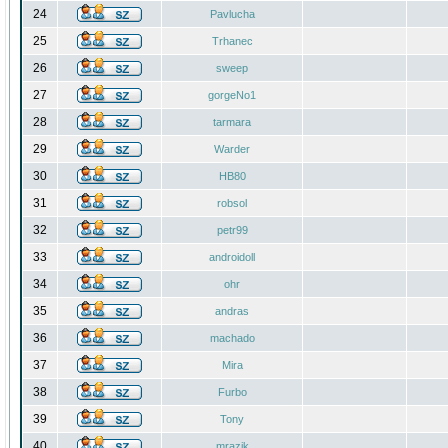
24
Pavlucha
25
Trhanec
26
sweep
27
gorgeNo1
28
tarmara
29
Warder
30
HB80
31
robsol
32
petr99
33
androidoll
34
ohr
35
andras
36
machado
37
Mira
38
Furbo
39
Tony
40
mrazik