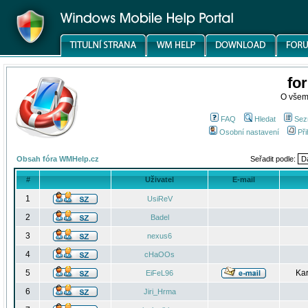
fo
O všem
FAQ
Hledat
Sez
Osobní nastavení
Při
Obsah fóra WMHelp.cz
Seřadit podle:
#
Uživatel
E-mail
1
UsiReV
2
Badel
3
nexus6
4
cHaOOs
5
Kar
EiFeL96
6
Jiri_Hrma