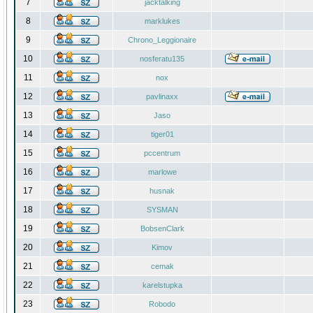
7
jacktalking
8
marklukes
9
Chrono_Leggionaire
10
nosferatu135
11
nox
12
pavlinaxx
13
Jaso
14
tiger01
15
pccentrum
16
marlowe
17
husnak
18
SYSMAN
19
BobsenClark
20
Kimov
21
cemak
22
karelstupka
23
Robodo