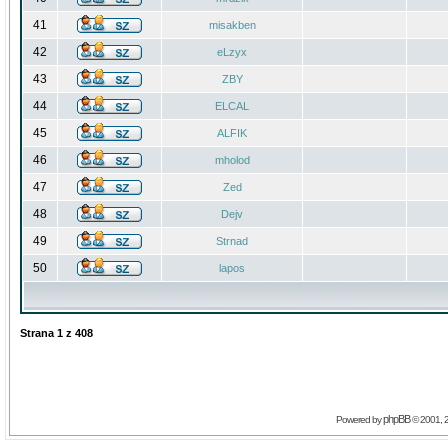
41
misakben
42
eLzyx
43
ZBY
44
ELCAL
45
ALFIK
46
mholod
47
Zed
48
Dejv
49
Strnad
50
lapos
Strana
1
z
408
phpBB
Powered by
© 2001, 