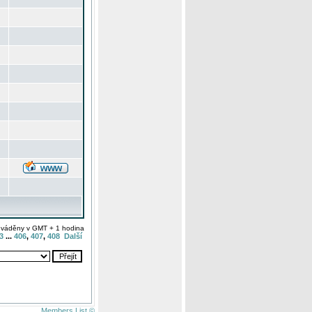
uváděny v GMT + 1 hodina
3
...
406
,
407
,
408
Další
Members List ©