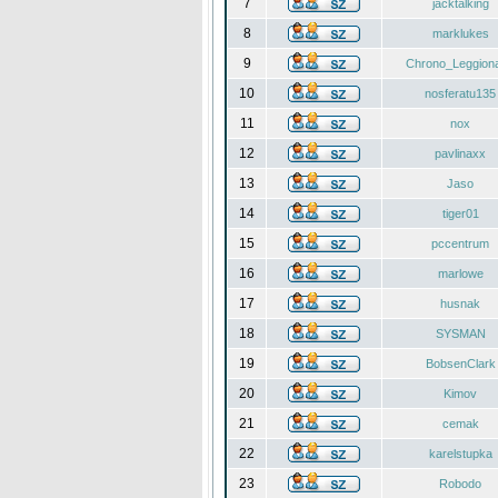
7
jacktalking
8
marklukes
9
Chrono_Leggiona
10
nosferatu135
11
nox
12
pavlinaxx
13
Jaso
14
tiger01
15
pccentrum
16
marlowe
17
husnak
18
SYSMAN
19
BobsenClark
20
Kimov
21
cemak
22
karelstupka
23
Robodo