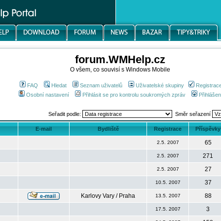
forum.WMHelp.cz
O všem, co souvisí s Windows Mobile
FAQ
Hledat
Seznam uživatelů
Uživatelské skupiny
Registrac
Osobní nastavení
Přihlásit se pro kontrolu soukromých zpráv
Přihlášen
Seřadit podle:
Směr seřazení
E-mail
Bydliště
Registrace
Příspěvky
65
2.5. 2007
271
2.5. 2007
27
2.5. 2007
37
10.5. 2007
Karlovy Vary / Praha
88
13.5. 2007
3
17.5. 2007