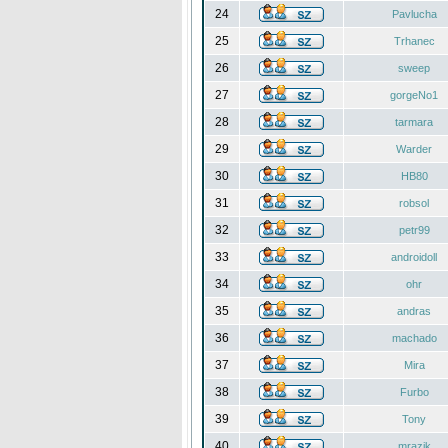
24
Pavlucha
25
Trhanec
26
sweep
27
gorgeNo1
28
tarmara
29
Warder
30
HB80
31
robsol
32
petr99
33
androidoll
34
ohr
35
andras
36
machado
37
Mira
38
Furbo
39
Tony
40
mrazik