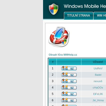
Obsah fóra WMHelp.cz
#
Uživatel
1
UsiReV
2
Badel
3
nexus6
4
cHaOOs
5
EiFeL96
6
Jiri_Hrma