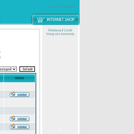
windowsmobile.cz
Reklama
/
Ceník
Vstup pro inzerenty
e
í
WWW