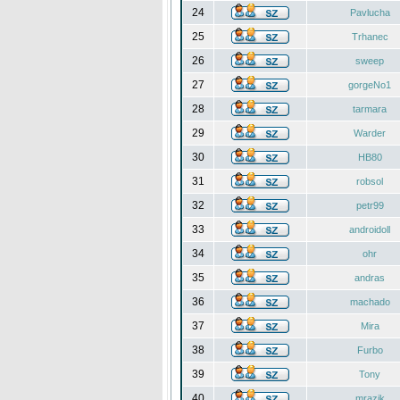
24
Pavlucha
25
Trhanec
26
sweep
27
gorgeNo1
28
tarmara
29
Warder
30
HB80
31
robsol
32
petr99
33
androidoll
34
ohr
35
andras
36
machado
37
Mira
38
Furbo
39
Tony
40
mrazik