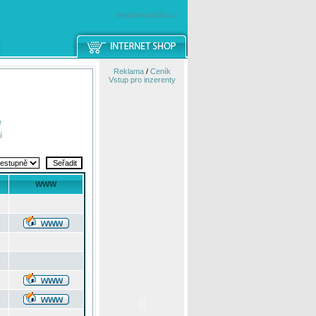
windowsmobile.cz
Reklama
/
Ceník
Vstup pro inzerenty
e
í
WWW