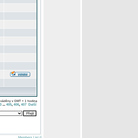
uváděny v GMT + 1 hodina
3
...
405
,
406
,
407
Další
Members List ©