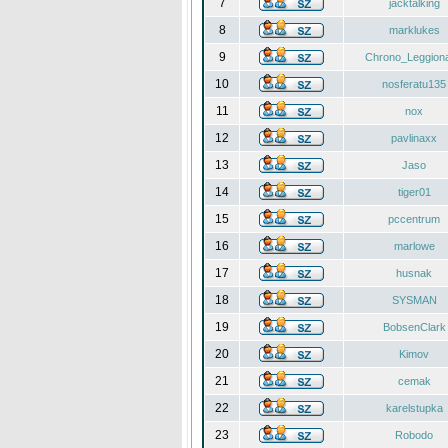
7
jacktalking
8
marklukes
9
Chrono_Leggiona
10
nosferatu135
11
nox
12
pavlinaxx
13
Jaso
14
tiger01
15
pccentrum
16
marlowe
17
husnak
18
SYSMAN
19
BobsenClark
20
Kimov
21
cemak
22
karelstupka
23
Robodo