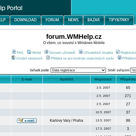
forum.WMHelp.cz
O všem, co souvisí s Windows Mobile
FAQ
Hledat
Seznam uživatelů
Uživatelské skupiny
Registrac
Osobní nastavení
Přihlásit se pro kontrolu soukromých zpráv
Přihlášen
Seřadit podle:
Směr seřazení
E-mail
Bydliště
Registrace
Příspěvky
65
2.5. 2007
271
2.5. 2007
27
2.5. 2007
37
10.5. 2007
Karlovy Vary / Praha
88
13.5. 2007
3
17.5. 2007