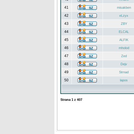
41
misakben
42
eLzyx
43
ZBY
44
ELCAL
45
ALFIK
46
mholod
47
Zed
48
Dejv
49
Strnad
50
lapos
Strana
1
z
407