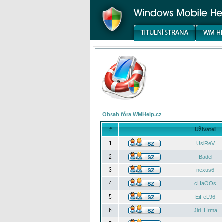
Obsah fóra WMHelp.cz
#
Uživatel
1
UsiReV
2
Badel
3
nexus6
4
cHaOOs
5
EiFeL96
6
Jiri_Hrma