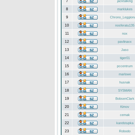
7
jacktalking
8
marklukes
9
Chrono_Leggiona
10
nosferatu135
11
nox
12
pavlinaxx
13
Jaso
14
tiger01
15
pccentrum
16
marlowe
17
husnak
18
SYSMAN
19
BobsenClark
20
Kimov
21
cemak
22
karelstupka
23
Robodo