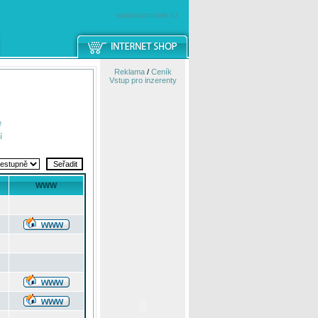
windowsmobile.cz
Reklama
/
Ceník
Vstup pro inzerenty
e
í
WWW