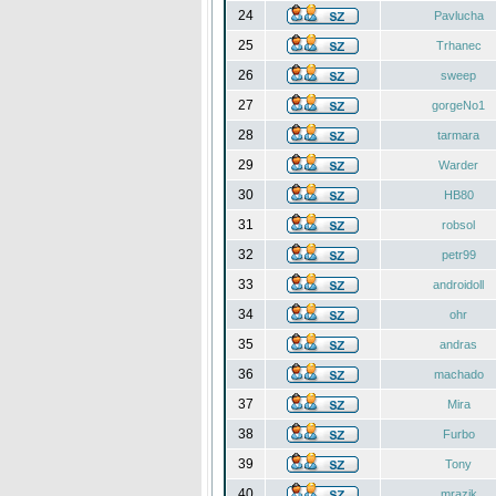
24
Pavlucha
25
Trhanec
26
sweep
27
gorgeNo1
28
tarmara
29
Warder
30
HB80
31
robsol
32
petr99
33
androidoll
34
ohr
35
andras
36
machado
37
Mira
38
Furbo
39
Tony
40
mrazik