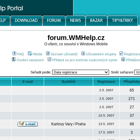
forum.WMHelp.cz
O všem, co souvisí s Windows Mobile
FAQ
Hledat
Seznam uživatelů
Uživatelské skupiny
Registrac
Osobní nastavení
Přihlásit se pro kontrolu soukromých zpráv
Přihlášen
Seřadit podle:
Směr seřazení
E-mail
Bydliště
Registrace
Příspěvky
65
2.5. 2007
271
2.5. 2007
27
2.5. 2007
37
10.5. 2007
Karlovy Vary / Praha
88
13.5. 2007
3
17.5. 2007