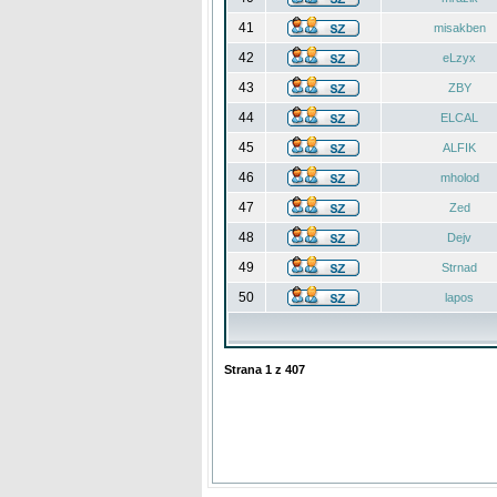
41
misakben
42
eLzyx
43
ZBY
44
ELCAL
45
ALFIK
46
mholod
47
Zed
48
Dejv
49
Strnad
50
lapos
Strana
1
z
407