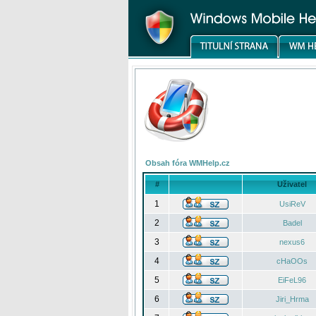
Obsah fóra WMHelp.cz
#
Uživatel
1
UsiReV
2
Badel
3
nexus6
4
cHaOOs
5
EiFeL96
6
Jiri_Hrma