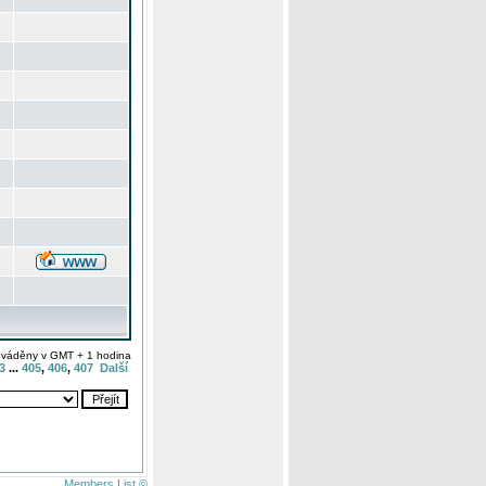
uváděny v GMT + 1 hodina
3
...
405
,
406
,
407
Další
Members List ©