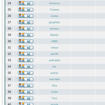
24
Pavlucha
25
Trhanec
26
sweep
27
gorgeNo1
28
tarmara
29
Warder
30
HB80
31
robsol
32
petr99
33
androidoll
34
ohr
35
andras
36
machado
37
Mira
38
Furbo
39
Tony
40
mrazik