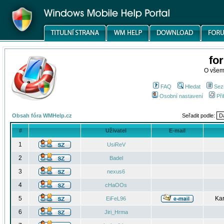
fo
O všem
FAQ
Hledat
Sez
Osobní nastavení
Při
Obsah fóra WMHelp.cz
Seřadit podle:
#
Uživatel
E-mail
1
UsiReV
2
Badel
3
nexus6
4
cHaOOs
5
Kar
EiFeL96
6
Jiri_Hrma