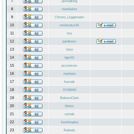
7
jacktalking
8
marklukes
9
Chrono_Leggionaire
10
nosferatu135
11
nox
12
pavlinaxx
13
Jaso
14
tiger01
15
pccentrum
16
marlowe
17
husnak
18
SYSMAN
19
BobsenClark
20
Kimov
21
cemak
22
karelstupka
23
Robodo