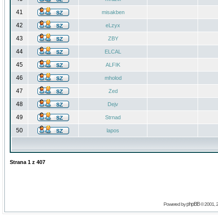
41
misakben
42
eLzyx
43
ZBY
44
ELCAL
45
ALFIK
46
mholod
47
Zed
48
Dejv
49
Strnad
50
lapos
Strana
1
z
407
phpBB
Powered by
© 2001, 