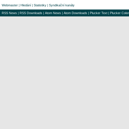
Webmaster
|
Hledání
|
Statistiky
|
Syndikační kanály
RSS News
|
RSS Downloads
|
Atom News
|
Atom Downloads
|
Plucker Text
|
Plucker Color