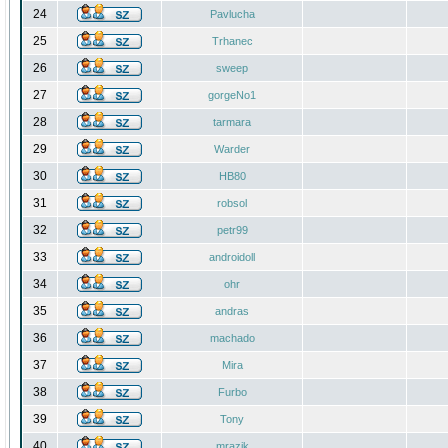
24
Pavlucha
25
Trhanec
26
sweep
27
gorgeNo1
28
tarmara
29
Warder
30
HB80
31
robsol
32
petr99
33
androidoll
34
ohr
35
andras
36
machado
37
Mira
38
Furbo
39
Tony
40
mrazik