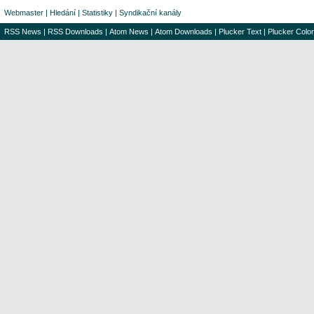
Webmaster
|
Hledání
|
Statistiky
|
Syndikační kanály
RSS News
|
RSS Downloads
|
Atom News
|
Atom Downloads
|
Plucker Text
|
Plucker Color