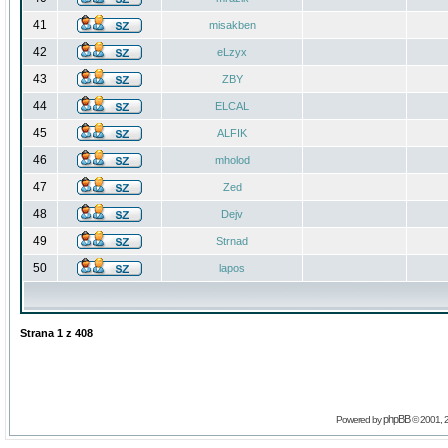
41
misakben
42
eLzyx
43
ZBY
44
ELCAL
45
ALFIK
46
mholod
47
Zed
48
Dejv
49
Strnad
50
lapos
Strana
1
z
408
phpBB
Powered by
© 2001, 