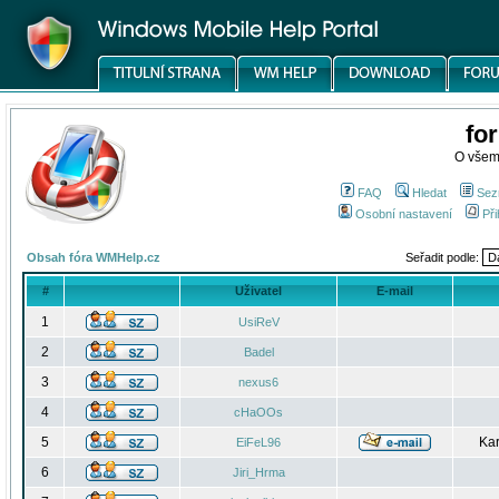
fo
O všem
FAQ
Hledat
Sez
Osobní nastavení
Při
Obsah fóra WMHelp.cz
Seřadit podle:
#
Uživatel
E-mail
1
UsiReV
2
Badel
3
nexus6
4
cHaOOs
5
Kar
EiFeL96
6
Jiri_Hrma