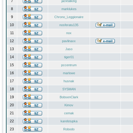
7
jacktalking
8
marklukes
9
Chrono_Leggionaire
10
nosferatu135
11
nox
12
pavlinaxx
13
Jaso
14
tiger01
15
pccentrum
16
marlowe
17
husnak
18
SYSMAN
19
BobsenClark
20
Kimov
21
cemak
22
karelstupka
23
Robodo