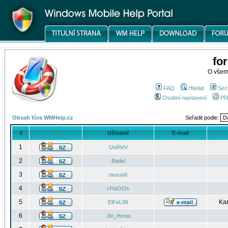
fo
O všem
FAQ
Hledat
Sez
Osobní nastavení
Při
Obsah fóra WMHelp.cz
Seřadit podle:
#
Uživatel
E-mail
1
UsiReV
2
Badel
3
nexus6
4
cHaOOs
5
Kar
EiFeL96
6
Jiri_Hrma