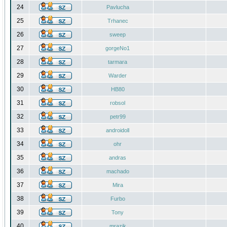
24
Pavlucha
25
Trhanec
26
sweep
27
gorgeNo1
28
tarmara
29
Warder
30
HB80
31
robsol
32
petr99
33
androidoll
34
ohr
35
andras
36
machado
37
Mira
38
Furbo
39
Tony
40
mrazik