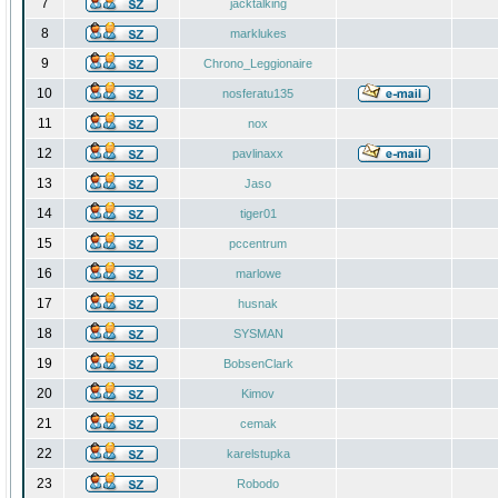
7
jacktalking
8
marklukes
9
Chrono_Leggionaire
10
nosferatu135
11
nox
12
pavlinaxx
13
Jaso
14
tiger01
15
pccentrum
16
marlowe
17
husnak
18
SYSMAN
19
BobsenClark
20
Kimov
21
cemak
22
karelstupka
23
Robodo