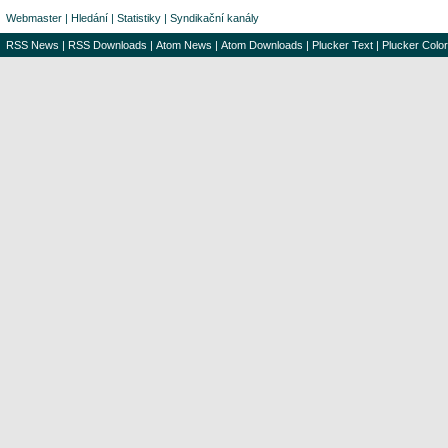
Webmaster
|
Hledání
|
Statistiky
|
Syndikační kanály
RSS News
|
RSS Downloads
|
Atom News
|
Atom Downloads
|
Plucker Text
|
Plucker Color