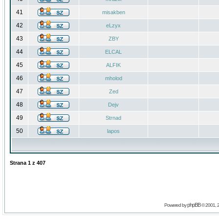
41
misakben
42
eLzyx
43
ZBY
44
ELCAL
45
ALFIK
46
mholod
47
Zed
48
Dejv
49
Strnad
50
lapos
Strana
1
z
407
phpBB
Powered by
© 2001, 