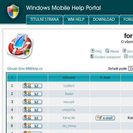
fo
O všem
FAQ
Hledat
Sez
Osobní nastavení
Při
Obsah fóra WMHelp.cz
Seřadit podle:
#
Uživatel
E-mail
1
UsiReV
2
Badel
3
nexus6
4
cHaOOs
5
Kar
EiFeL96
6
Jiri_Hrma