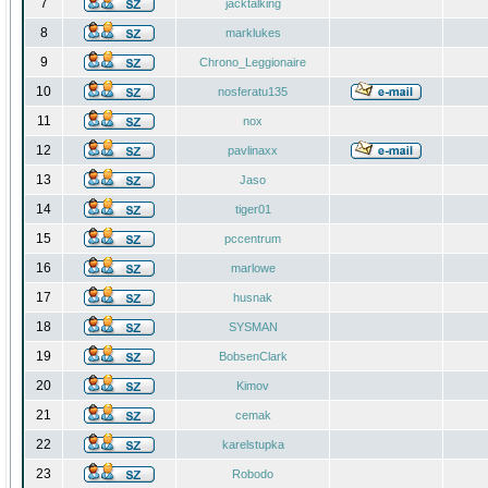
7
jacktalking
8
marklukes
9
Chrono_Leggionaire
10
nosferatu135
11
nox
12
pavlinaxx
13
Jaso
14
tiger01
15
pccentrum
16
marlowe
17
husnak
18
SYSMAN
19
BobsenClark
20
Kimov
21
cemak
22
karelstupka
23
Robodo