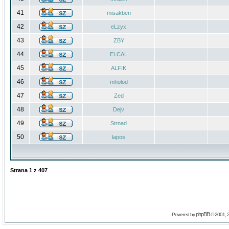
41
misakben
42
eLzyx
43
ZBY
44
ELCAL
45
ALFIK
46
mholod
47
Zed
48
Dejv
49
Strnad
50
lapos
Strana
1
z
407
phpBB
Powered by
© 2001, 