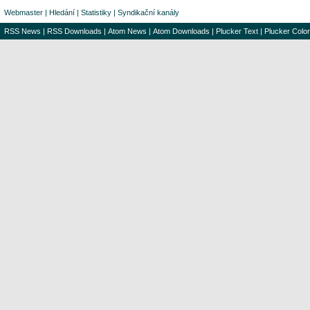
Webmaster
|
Hledání
|
Statistiky
|
Syndikační kanály
RSS News
|
RSS Downloads
|
Atom News
|
Atom Downloads
|
Plucker Text
|
Plucker Color