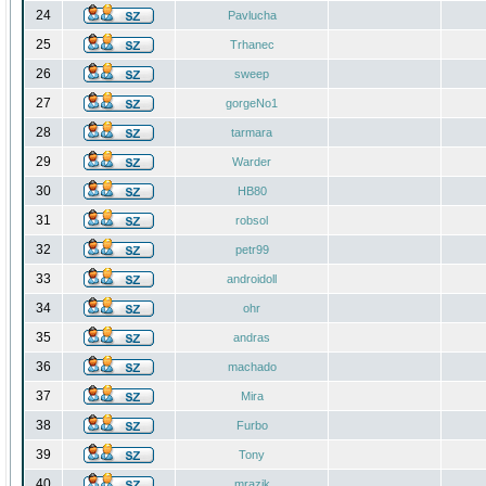
24
Pavlucha
25
Trhanec
26
sweep
27
gorgeNo1
28
tarmara
29
Warder
30
HB80
31
robsol
32
petr99
33
androidoll
34
ohr
35
andras
36
machado
37
Mira
38
Furbo
39
Tony
40
mrazik