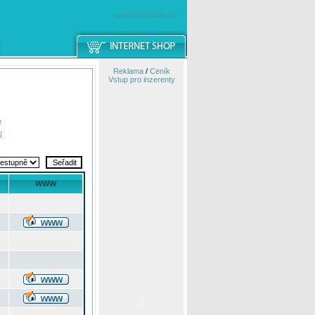
windowsmobile.cz
Reklama
/
Ceník
Vstup pro inzerenty
e
í
WWW