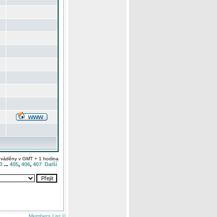
uváděny v GMT + 1 hodina
3
...
405
,
406
,
407
Další
Members List ©