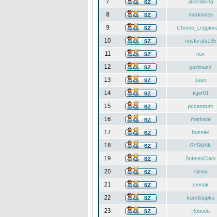
7
jacktalking
8
marklukes
9
Chrono_Leggiona
10
nosferatu135
11
nox
12
pavlinaxx
13
Jaso
14
tiger01
15
pccentrum
16
marlowe
17
husnak
18
SYSMAN
19
BobsenClark
20
Kimov
21
cemak
22
karelstupka
23
Robodo