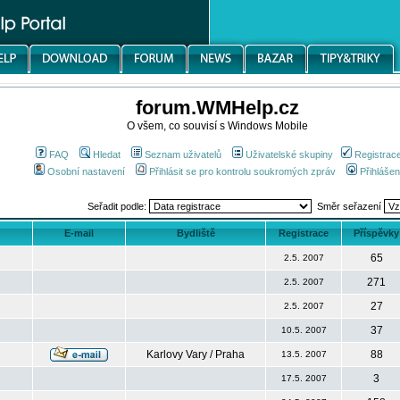
forum.WMHelp.cz
O všem, co souvisí s Windows Mobile
FAQ
Hledat
Seznam uživatelů
Uživatelské skupiny
Registrac
Osobní nastavení
Přihlásit se pro kontrolu soukromých zpráv
Přihlášen
Seřadit podle:
Směr seřazení
E-mail
Bydliště
Registrace
Příspěvky
65
2.5. 2007
271
2.5. 2007
27
2.5. 2007
37
10.5. 2007
Karlovy Vary / Praha
88
13.5. 2007
3
17.5. 2007