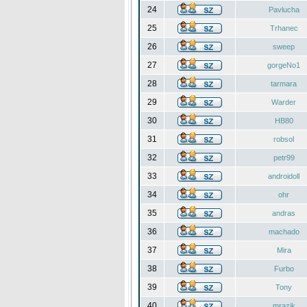
24
Pavlucha
25
Trhanec
26
sweep
27
gorgeNo1
28
tarmara
29
Warder
30
HB80
31
robsol
32
petr99
33
androidoll
34
ohr
35
andras
36
machado
37
Mira
38
Furbo
39
Tony
40
mrazik