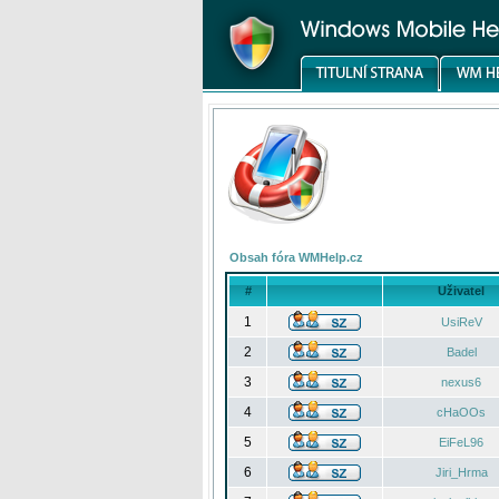
Obsah fóra WMHelp.cz
#
Uživatel
1
UsiReV
2
Badel
3
nexus6
4
cHaOOs
5
EiFeL96
6
Jiri_Hrma