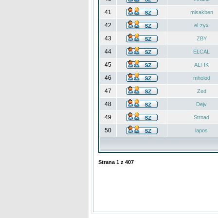
41
misakben
42
eLzyx
43
ZBY
44
ELCAL
45
ALFIK
46
mholod
47
Zed
48
Dejv
49
Strnad
50
lapos
Strana
1
z
407