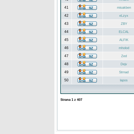
41
misakben
42
eLzyx
43
ZBY
44
ELCAL
45
ALFIK
46
mholod
47
Zed
48
Dejv
49
Strnad
50
lapos
Strana
1
z
407