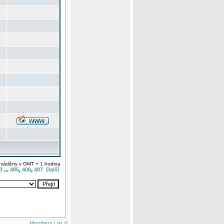
uváděny v GMT + 1 hodina
3
...
405
,
406
,
407
Další
Members List ©