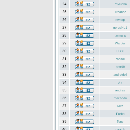
24
Pavlucha
25
Trhanec
26
sweep
27
gorgeNo1
28
tarmara
29
Warder
30
HB80
31
robsol
32
petr99
33
androidoll
34
ohr
35
andras
36
machado
37
Mira
38
Furbo
39
Tony
40
mrazik