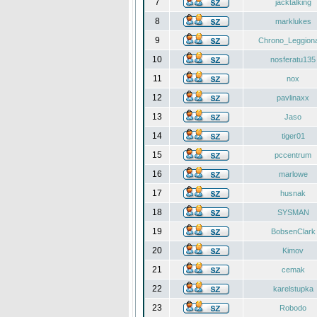
7
jacktalking
8
marklukes
9
Chrono_Leggiona
10
nosferatu135
11
nox
12
pavlinaxx
13
Jaso
14
tiger01
15
pccentrum
16
marlowe
17
husnak
18
SYSMAN
19
BobsenClark
20
Kimov
21
cemak
22
karelstupka
23
Robodo