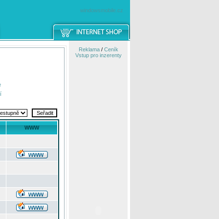
windowsmobile.cz
Reklama
/
Ceník
Vstup pro inzerenty
e
í
WWW