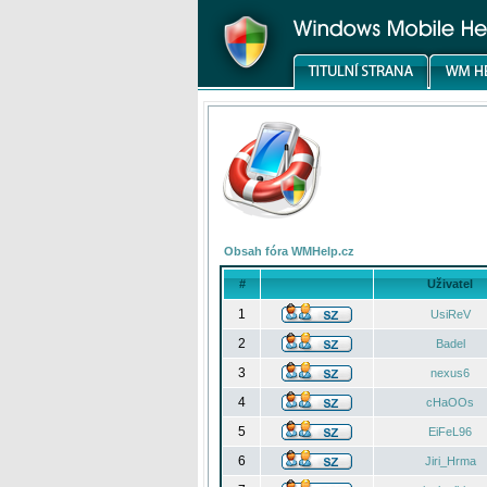
Obsah fóra WMHelp.cz
#
Uživatel
1
UsiReV
2
Badel
3
nexus6
4
cHaOOs
5
EiFeL96
6
Jiri_Hrma