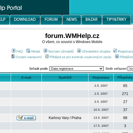
forum.WMHelp.cz
O všem, co souvisí s Windows Mobile
FAQ
Hledat
Seznam uživatelů
Uživatelské skupiny
Registrac
Osobní nastavení
Přihlásit se pro kontrolu soukromých zpráv
Přihlášen
Seřadit podle:
Směr seřazení
E-mail
Bydliště
Registrace
Příspěvky
65
2.5. 2007
271
2.5. 2007
27
2.5. 2007
37
10.5. 2007
Karlovy Vary / Praha
88
13.5. 2007
3
17.5. 2007