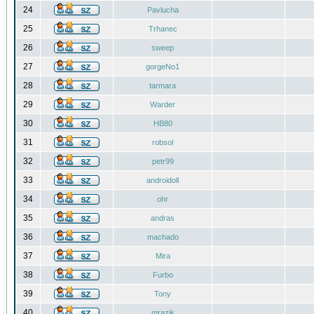
24
Pavlucha
25
Trhanec
26
sweep
27
gorgeNo1
28
tarmara
29
Warder
30
HB80
31
robsol
32
petr99
33
androidoll
34
ohr
35
andras
36
machado
37
Mira
38
Furbo
39
Tony
40
mrazik