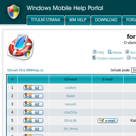
fo
O všem
FAQ
Hledat
Sez
Osobní nastavení
Při
Obsah fóra WMHelp.cz
Seřadit podle:
#
Uživatel
E-mail
1
UsiReV
2
Badel
3
nexus6
4
cHaOOs
5
Kar
EiFeL96
6
Jiri_Hrma