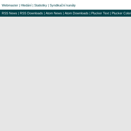
Webmaster
|
Hledání
|
Statistiky
|
Syndikační kanály
RSS News
|
RSS Downloads
|
Atom News
|
Atom Downloads
|
Plucker Text
|
Plucker Color