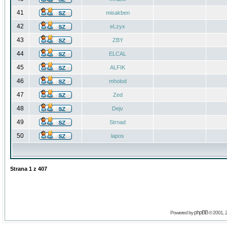
41
misakben
42
eLzyx
43
ZBY
44
ELCAL
45
ALFIK
46
mholod
47
Zed
48
Dejv
49
Strnad
50
lapos
Strana
1
z
407
phpBB
Powered by
© 2001, 