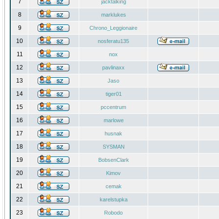
7
jacktalking
8
marklukes
9
Chrono_Leggionaire
10
nosferatu135
11
nox
12
pavlinaxx
13
Jaso
14
tiger01
15
pccentrum
16
marlowe
17
husnak
18
SYSMAN
19
BobsenClark
20
Kimov
21
cemak
22
karelstupka
23
Robodo