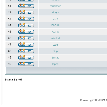
41
misakben
42
eLzyx
43
ZBY
44
ELCAL
45
ALFIK
46
mholod
47
Zed
48
Dejv
49
Strnad
50
lapos
Strana
1
z
407
phpBB
Powered by
© 2001, 