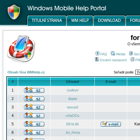
fo
O všem
FAQ
Hledat
Sez
Osobní nastavení
Při
Obsah fóra WMHelp.cz
Seřadit podle:
#
Uživatel
E-mail
1
UsiReV
2
Badel
3
nexus6
4
cHaOOs
5
Kar
EiFeL96
6
Jiri_Hrma