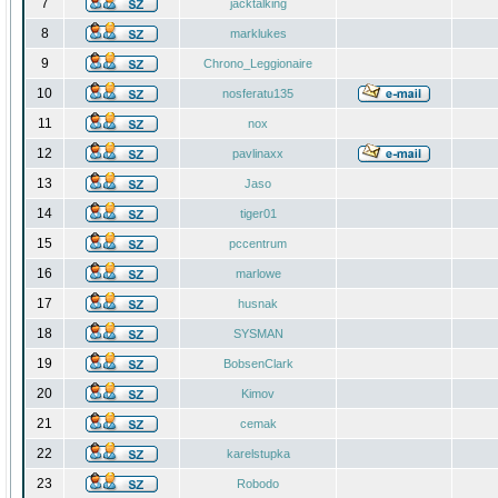
7
jacktalking
8
marklukes
9
Chrono_Leggionaire
10
nosferatu135
11
nox
12
pavlinaxx
13
Jaso
14
tiger01
15
pccentrum
16
marlowe
17
husnak
18
SYSMAN
19
BobsenClark
20
Kimov
21
cemak
22
karelstupka
23
Robodo