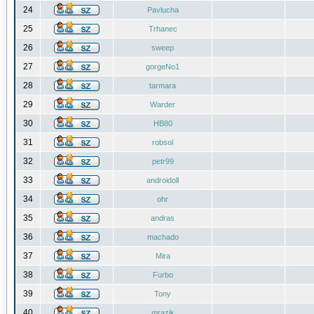
24
Pavlucha
25
Trhanec
26
sweep
27
gorgeNo1
28
tarmara
29
Warder
30
HB80
31
robsol
32
petr99
33
androidoll
34
ohr
35
andras
36
machado
37
Mira
38
Furbo
39
Tony
40
mrazik