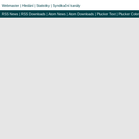
Webmaster
|
Hledání
|
Statistiky
|
Syndikační kanály
RSS News
|
RSS Downloads
|
Atom News
|
Atom Downloads
|
Plucker Text
|
Plucker Color