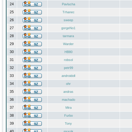
24
Pavlucha
25
Trhanec
26
sweep
27
gorgeNo1
28
tarmara
29
Warder
30
HB80
31
robsol
32
petr99
33
androidoll
34
ohr
35
andras
36
machado
37
Mira
38
Furbo
39
Tony
40
mrazik