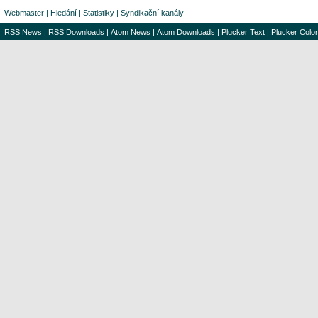
Webmaster
|
Hledání
|
Statistiky
|
Syndikační kanály
RSS News
|
RSS Downloads
|
Atom News
|
Atom Downloads
|
Plucker Text
|
Plucker Color