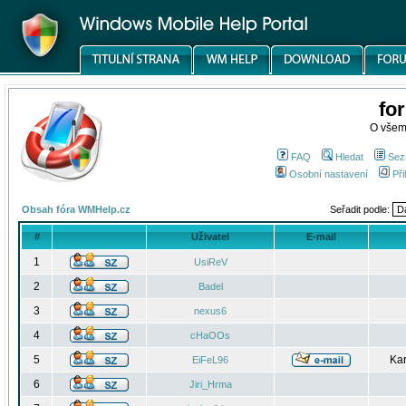
fo
O všem
FAQ
Hledat
Sez
Osobní nastavení
Při
Obsah fóra WMHelp.cz
Seřadit podle:
#
Uživatel
E-mail
1
UsiReV
2
Badel
3
nexus6
4
cHaOOs
5
Kar
EiFeL96
6
Jiri_Hrma