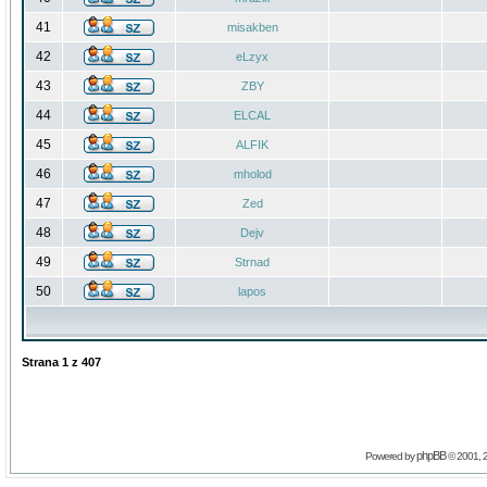
41
misakben
42
eLzyx
43
ZBY
44
ELCAL
45
ALFIK
46
mholod
47
Zed
48
Dejv
49
Strnad
50
lapos
Strana
1
z
407
phpBB
Powered by
© 2001, 