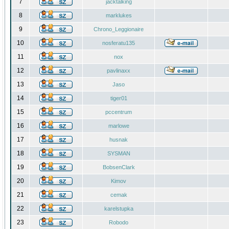
7
jacktalking
8
marklukes
9
Chrono_Leggionaire
10
nosferatu135
11
nox
12
pavlinaxx
13
Jaso
14
tiger01
15
pccentrum
16
marlowe
17
husnak
18
SYSMAN
19
BobsenClark
20
Kimov
21
cemak
22
karelstupka
23
Robodo