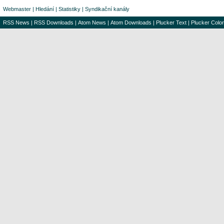
Webmaster
|
Hledání
|
Statistiky
|
Syndikační kanály
RSS News
|
RSS Downloads
|
Atom News
|
Atom Downloads
|
Plucker Text
|
Plucker Color