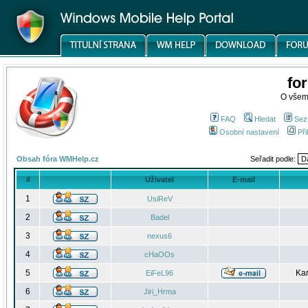
fo
O všem
FAQ
Hledat
Sez
Osobní nastavení
Při
Obsah fóra WMHelp.cz
Seřadit podle:
#
Uživatel
E-mail
1
UsiReV
2
Badel
3
nexus6
4
cHaOOs
5
Kar
EiFeL96
6
Jiri_Hrma