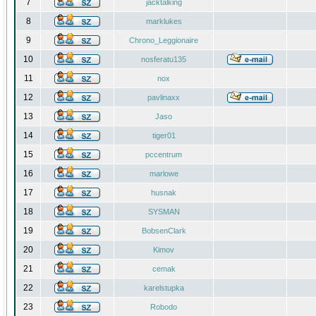
7
jacktalking
8
marklukes
9
Chrono_Leggionaire
10
nosferatu135
11
nox
12
pavlinaxx
13
Jaso
14
tiger01
15
pccentrum
16
marlowe
17
husnak
18
SYSMAN
19
BobsenClark
20
Kimov
21
cemak
22
karelstupka
23
Robodo