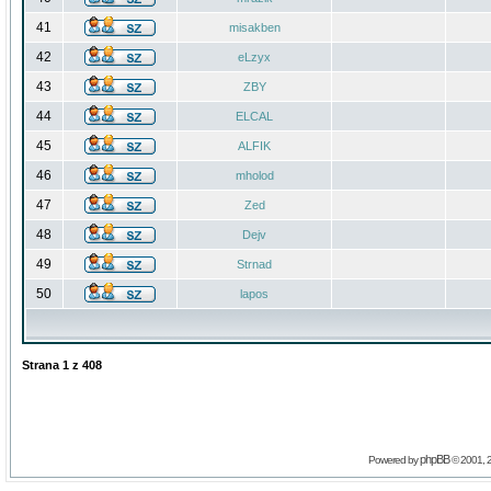
41
misakben
42
eLzyx
43
ZBY
44
ELCAL
45
ALFIK
46
mholod
47
Zed
48
Dejv
49
Strnad
50
lapos
Strana
1
z
408
phpBB
Powered by
© 2001, 