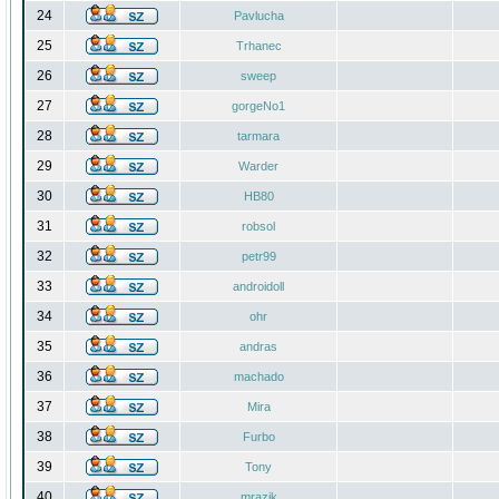
24
Pavlucha
25
Trhanec
26
sweep
27
gorgeNo1
28
tarmara
29
Warder
30
HB80
31
robsol
32
petr99
33
androidoll
34
ohr
35
andras
36
machado
37
Mira
38
Furbo
39
Tony
40
mrazik