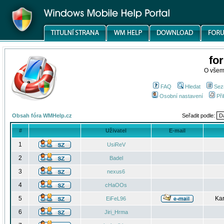
fo
O všem
FAQ
Hledat
Sez
Osobní nastavení
Při
Obsah fóra WMHelp.cz
Seřadit podle:
#
Uživatel
E-mail
1
UsiReV
2
Badel
3
nexus6
4
cHaOOs
5
Kar
EiFeL96
6
Jiri_Hrma