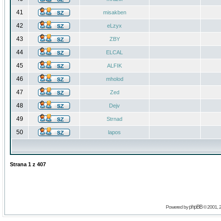
41
misakben
42
eLzyx
43
ZBY
44
ELCAL
45
ALFIK
46
mholod
47
Zed
48
Dejv
49
Strnad
50
lapos
Strana
1
z
407
phpBB
Powered by
© 2001, 