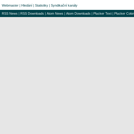
Webmaster
|
Hledání
|
Statistiky
|
Syndikační kanály
RSS News
|
RSS Downloads
|
Atom News
|
Atom Downloads
|
Plucker Text
|
Plucker Color