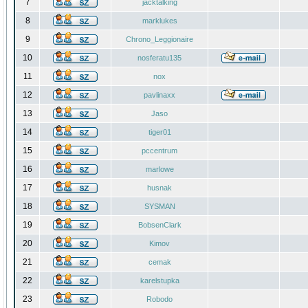
7
jacktalking
8
marklukes
9
Chrono_Leggionaire
10
nosferatu135
11
nox
12
pavlinaxx
13
Jaso
14
tiger01
15
pccentrum
16
marlowe
17
husnak
18
SYSMAN
19
BobsenClark
20
Kimov
21
cemak
22
karelstupka
23
Robodo