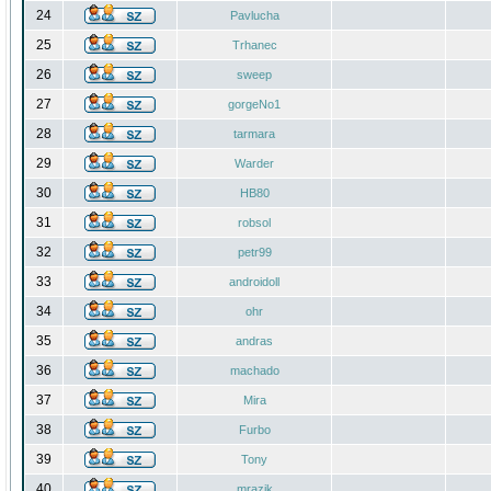
24
Pavlucha
25
Trhanec
26
sweep
27
gorgeNo1
28
tarmara
29
Warder
30
HB80
31
robsol
32
petr99
33
androidoll
34
ohr
35
andras
36
machado
37
Mira
38
Furbo
39
Tony
40
mrazik