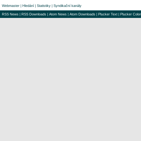
Webmaster
|
Hledání
|
Statistiky
|
Syndikační kanály
RSS News
|
RSS Downloads
|
Atom News
|
Atom Downloads
|
Plucker Text
|
Plucker Color