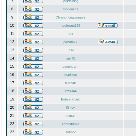
7
jacktalking
8
marklukes
9
Chrono_Leggionaire
10
nosferatu135
11
nox
12
pavlinaxx
13
Jaso
14
tiger01
15
pccentrum
16
marlowe
17
husnak
18
SYSMAN
19
BobsenClark
20
Kimov
21
cemak
22
karelstupka
23
Robodo