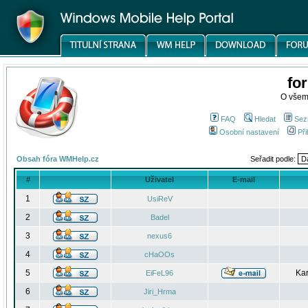
fo
O všem
FAQ
Hledat
Sez
Osobní nastavení
Při
Obsah fóra WMHelp.cz
Seřadit podle:
#
Uživatel
E-mail
1
UsiReV
2
Badel
3
nexus6
4
cHaOOs
5
Kar
EiFeL96
6
Jiri_Hrma