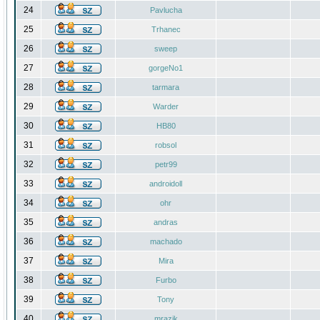
24
Pavlucha
25
Trhanec
26
sweep
27
gorgeNo1
28
tarmara
29
Warder
30
HB80
31
robsol
32
petr99
33
androidoll
34
ohr
35
andras
36
machado
37
Mira
38
Furbo
39
Tony
40
mrazik