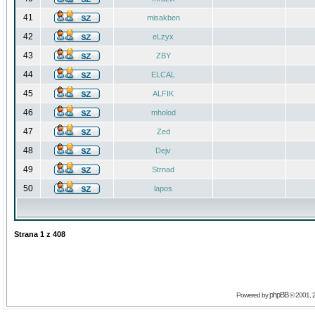
41
misakben
42
eLzyx
43
ZBY
44
ELCAL
45
ALFIK
46
mholod
47
Zed
48
Dejv
49
Strnad
50
lapos
Strana
1
z
408
phpBB
Powered by
© 2001, 