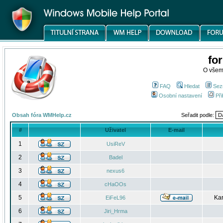
fo
O všem
FAQ
Hledat
Sez
Osobní nastavení
Při
Obsah fóra WMHelp.cz
Seřadit podle:
#
Uživatel
E-mail
1
UsiReV
2
Badel
3
nexus6
4
cHaOOs
5
Kar
EiFeL96
6
Jiri_Hrma