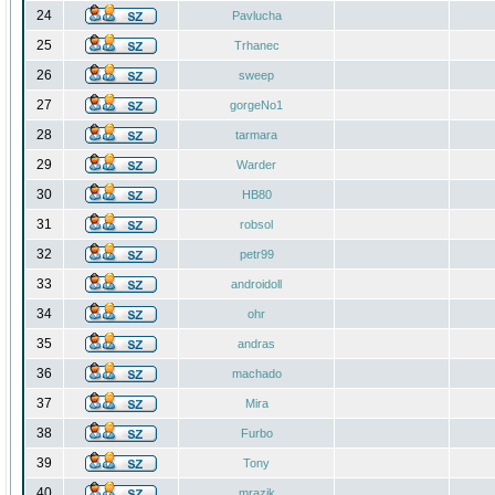
24
Pavlucha
25
Trhanec
26
sweep
27
gorgeNo1
28
tarmara
29
Warder
30
HB80
31
robsol
32
petr99
33
androidoll
34
ohr
35
andras
36
machado
37
Mira
38
Furbo
39
Tony
40
mrazik