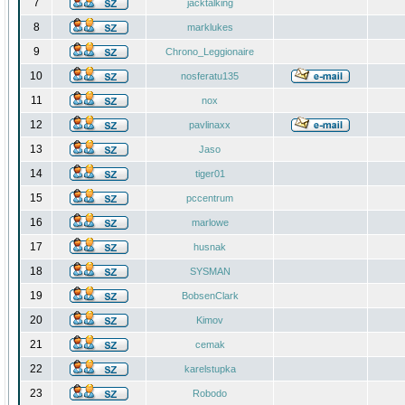
7
jacktalking
8
marklukes
9
Chrono_Leggionaire
10
nosferatu135
11
nox
12
pavlinaxx
13
Jaso
14
tiger01
15
pccentrum
16
marlowe
17
husnak
18
SYSMAN
19
BobsenClark
20
Kimov
21
cemak
22
karelstupka
23
Robodo