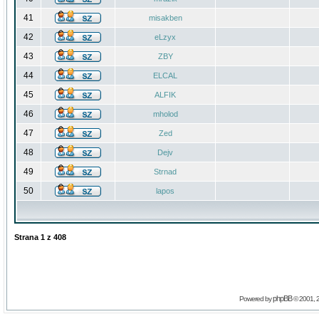
41
misakben
42
eLzyx
43
ZBY
44
ELCAL
45
ALFIK
46
mholod
47
Zed
48
Dejv
49
Strnad
50
lapos
Strana
1
z
408
phpBB
Powered by
© 2001, 