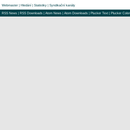
Webmaster
|
Hledání
|
Statistiky
|
Syndikační kanály
RSS News
|
RSS Downloads
|
Atom News
|
Atom Downloads
|
Plucker Text
|
Plucker Color