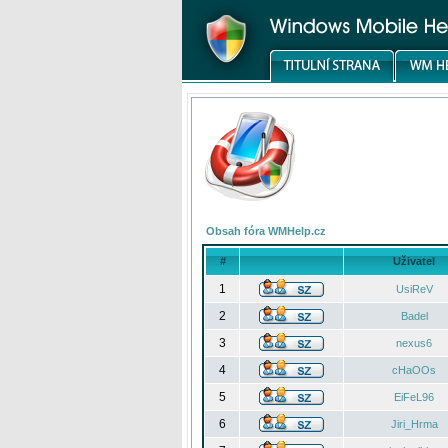
Obsah fóra WMHelp.cz
#
Uživatel
1
UsiReV
2
Badel
3
nexus6
4
cHaOOs
5
EiFeL96
6
Jiri_Hrma