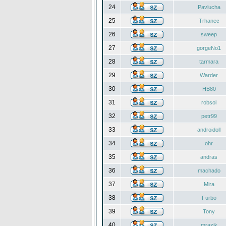
24
Pavlucha
25
Trhanec
26
sweep
27
gorgeNo1
28
tarmara
29
Warder
30
HB80
31
robsol
32
petr99
33
androidoll
34
ohr
35
andras
36
machado
37
Mira
38
Furbo
39
Tony
40
mrazik