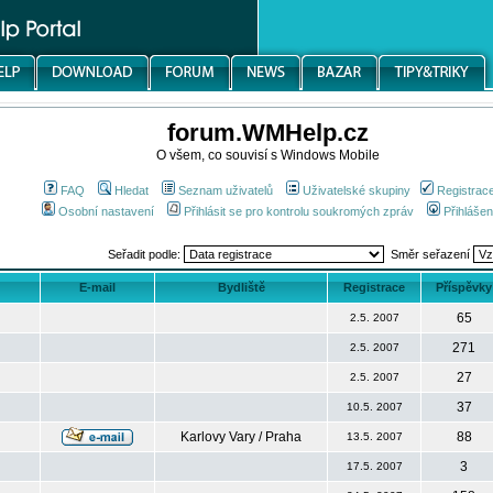
forum.WMHelp.cz
O všem, co souvisí s Windows Mobile
FAQ
Hledat
Seznam uživatelů
Uživatelské skupiny
Registrac
Osobní nastavení
Přihlásit se pro kontrolu soukromých zpráv
Přihlášen
Seřadit podle:
Směr seřazení
E-mail
Bydliště
Registrace
Příspěvky
65
2.5. 2007
271
2.5. 2007
27
2.5. 2007
37
10.5. 2007
Karlovy Vary / Praha
88
13.5. 2007
3
17.5. 2007