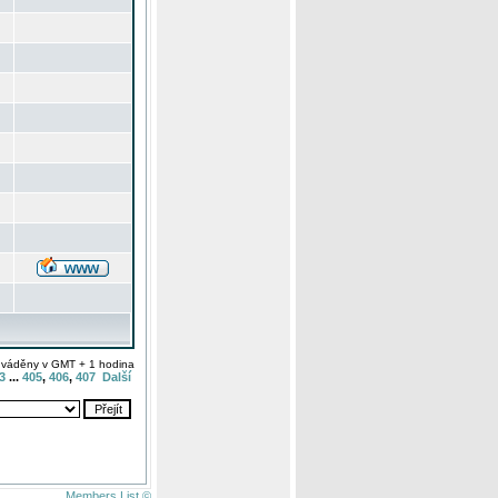
uváděny v GMT + 1 hodina
3
...
405
,
406
,
407
Další
Members List ©