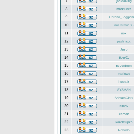
7
jacktalking
8
marklukes
9
Chrono_Leggiona
10
nosferatu135
11
nox
12
pavlinaxx
13
Jaso
14
tiger01
15
pccentrum
16
marlowe
17
husnak
18
SYSMAN
19
BobsenClark
20
Kimov
21
cemak
22
karelstupka
23
Robodo