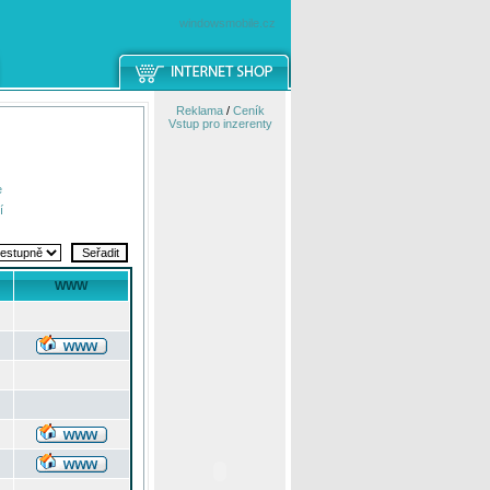
windowsmobile.cz
Reklama
/
Ceník
Vstup pro inzerenty
e
í
WWW