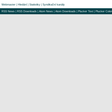
Webmaster
|
Hledání
|
Statistiky
|
Syndikační kanály
RSS News
|
RSS Downloads
|
Atom News
|
Atom Downloads
|
Plucker Text
|
Plucker Color