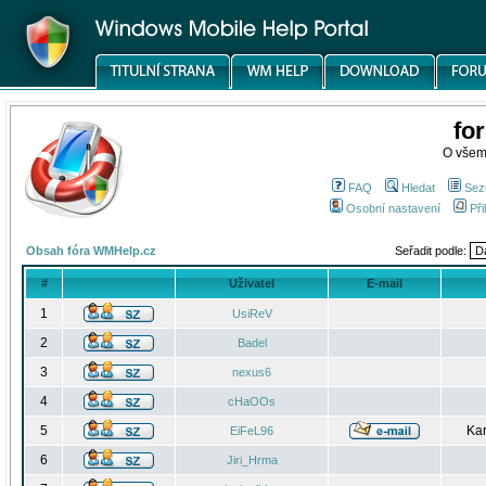
fo
O všem
FAQ
Hledat
Sez
Osobní nastavení
Při
Obsah fóra WMHelp.cz
Seřadit podle:
#
Uživatel
E-mail
1
UsiReV
2
Badel
3
nexus6
4
cHaOOs
5
Kar
EiFeL96
6
Jiri_Hrma