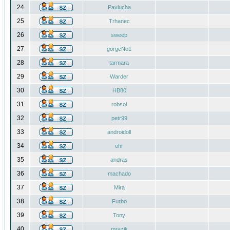
24
Pavlucha
25
Trhanec
26
sweep
27
gorgeNo1
28
tarmara
29
Warder
30
HB80
31
robsol
32
petr99
33
androidoll
34
ohr
35
andras
36
machado
37
Mira
38
Furbo
39
Tony
40
mrazik