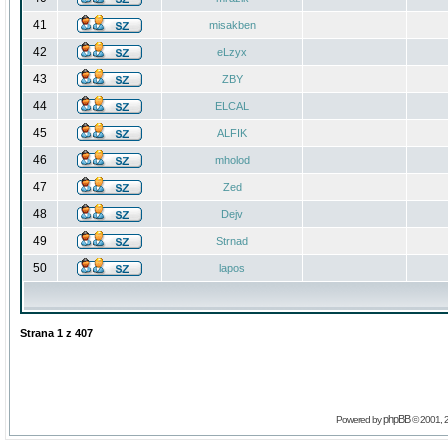
41
misakben
42
eLzyx
43
ZBY
44
ELCAL
45
ALFIK
46
mholod
47
Zed
48
Dejv
49
Strnad
50
lapos
Strana
1
z
407
phpBB
Powered by
© 2001, 