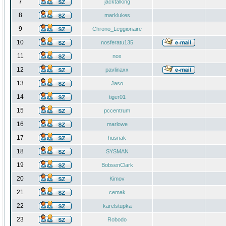
7
jacktalking
8
marklukes
9
Chrono_Leggionaire
10
nosferatu135
11
nox
12
pavlinaxx
13
Jaso
14
tiger01
15
pccentrum
16
marlowe
17
husnak
18
SYSMAN
19
BobsenClark
20
Kimov
21
cemak
22
karelstupka
23
Robodo