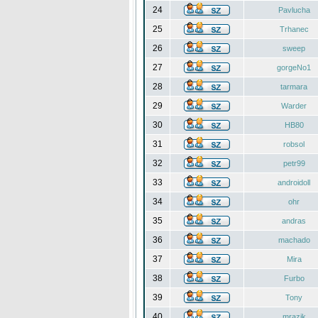
24
Pavlucha
25
Trhanec
26
sweep
27
gorgeNo1
28
tarmara
29
Warder
30
HB80
31
robsol
32
petr99
33
androidoll
34
ohr
35
andras
36
machado
37
Mira
38
Furbo
39
Tony
40
mrazik