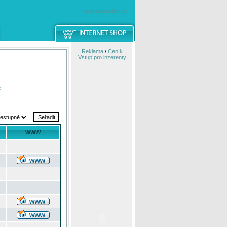
windowsmobile.cz
Reklama
/
Ceník
Vstup pro inzerenty
e
í
WWW