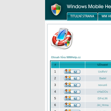
Obsah fóra WMHelp.cz
#
Uživatel
1
UsiReV
2
Badel
3
nexus6
4
cHaOOs
5
EiFeL96
6
Jiri_Hrma