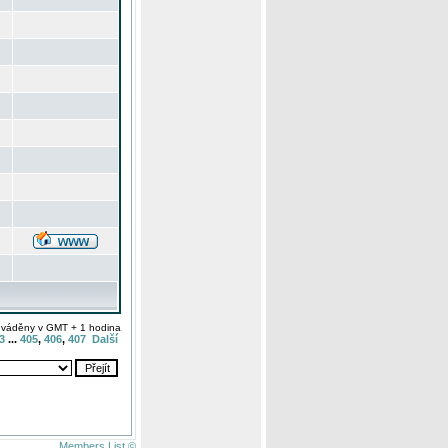
uváděny v GMT + 1 hodina
3
...
405
,
406
,
407
Další
Members List ©