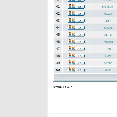
41
misakben
42
eLzyx
43
ZBY
44
ELCAL
45
ALFIK
46
mholod
47
Zed
48
Dejv
49
Strnad
50
lapos
Strana
1
z
407