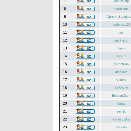
7
jacktalking
8
marklukes
9
Chrono_Leggiona
10
nosferatu135
11
nox
12
pavlinaxx
13
Jaso
14
tiger01
15
pccentrum
16
marlowe
17
husnak
18
SYSMAN
19
BobsenClark
20
Kimov
21
cemak
22
karelstupka
23
Robodo