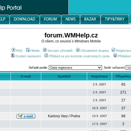
forum.WMHelp.cz
O všem, co souvisí s Windows Mobile
FAQ
Hledat
Seznam uživatelů
Uživatelské skupiny
Registrac
Osobní nastavení
Přihlásit se pro kontrolu soukromých zpráv
Přihlášen
Seřadit podle:
Směr seřazení
E-mail
Bydliště
Registrace
Příspěvky
65
2.5. 2007
271
2.5. 2007
27
2.5. 2007
37
10.5. 2007
Karlovy Vary / Praha
88
13.5. 2007
3
17.5. 2007