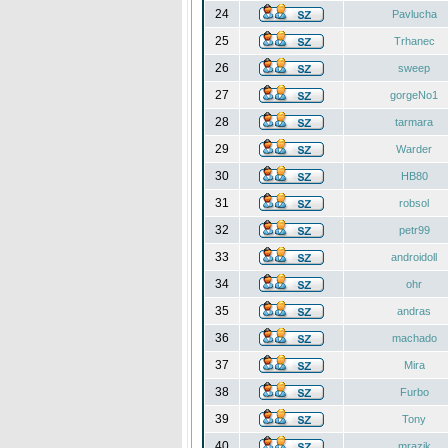
24
Pavlucha
25
Trhanec
26
sweep
27
gorgeNo1
28
tarmara
29
Warder
30
HB80
31
robsol
32
petr99
33
androidoll
34
ohr
35
andras
36
machado
37
Mira
38
Furbo
39
Tony
40
mrazik