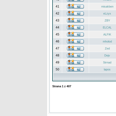
41
misakben
42
eLzyx
43
ZBY
44
ELCAL
45
ALFIK
46
mholod
47
Zed
48
Dejv
49
Strnad
50
lapos
Strana
1
z
407