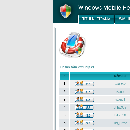
Obsah fóra WMHelp.cz
#
Uživatel
1
UsiReV
2
Badel
3
nexus6
4
cHaOOs
5
EiFeL96
6
Jiri_Hrma