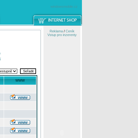
windowsmobile.cz
Reklama
/
Ceník
Vstup pro inzerenty
e
í
WWW