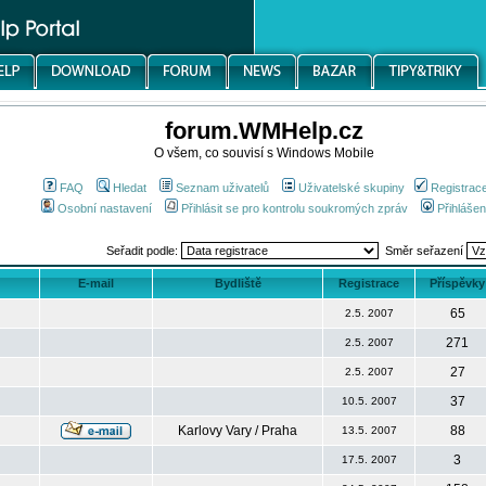
forum.WMHelp.cz
O všem, co souvisí s Windows Mobile
FAQ
Hledat
Seznam uživatelů
Uživatelské skupiny
Registrac
Osobní nastavení
Přihlásit se pro kontrolu soukromých zpráv
Přihlášen
Seřadit podle:
Směr seřazení
E-mail
Bydliště
Registrace
Příspěvky
65
2.5. 2007
271
2.5. 2007
27
2.5. 2007
37
10.5. 2007
Karlovy Vary / Praha
88
13.5. 2007
3
17.5. 2007