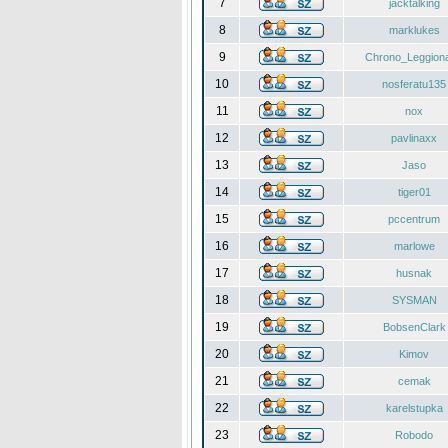
7
jacktalking
8
marklukes
9
Chrono_Leggiona
10
nosferatu135
11
nox
12
pavlinaxx
13
Jaso
14
tiger01
15
pccentrum
16
marlowe
17
husnak
18
SYSMAN
19
BobsenClark
20
Kimov
21
cemak
22
karelstupka
23
Robodo