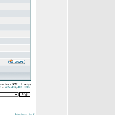
uváděny v GMT + 1 hodina
3
...
405
,
406
,
407
Další
Members List ©