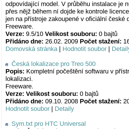
odpovídající model. V průběhu instalace je nu
přes nějž během ní dojde ke kontrole licence
jen na přístroje zakoupené v oficiální české d
Freeware.
Verze:
9.5/10
Velikost souboru:
0 bajtů
Přidáno dne:
26.02. 2009
Počet stažení:
1
Domovská stránka
|
Hodnotit soubor
|
Detail
Česká lokalizace pro Treo 500
Popis:
Kompletní počeštění softwaru v přístr
lokalizaci.
Freeware.
Verze:
Velikost souboru:
0 bajtů
Přidáno dne:
09.10. 2008
Počet stažení:
2
Hodnotit soubor
|
Detaily
Sym.txt pro HTC Universal