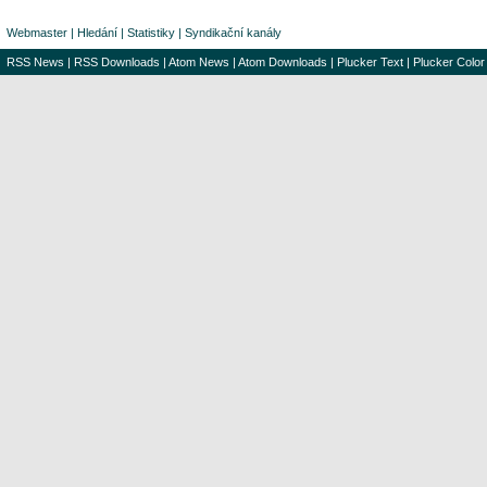
Webmaster
|
Hledání
|
Statistiky
|
Syndikační kanály
RSS News
|
RSS Downloads
|
Atom News
|
Atom Downloads
|
Plucker Text
|
Plucker Color