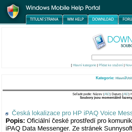
[
Hlavní kategorie
|
Přidat ke stažení
|
Nov
Kategorie:
/
Hlavní
Util
Seřadit podle: Název (
A
\
D
) Datum (
A
\
D
) 
Soubory jsou momentálně řazeny 
Česká lokalizace pro HP iPAQ Voice Me
Popis:
Oficiální české prostředí pro komun
iPAQ Data Messenger. Ze stránek Sunnysoftu