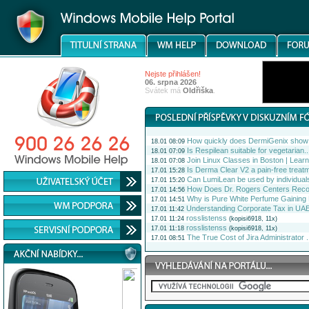
Nejste přihlášen!
06. srpna 2026
Svátek má
Oldřiška
.
How quickly does DermiGenix show 
18.01 08:09
Is Respilean suitable for vegetarian..
18.01 07:09
Join Linux Classes in Boston | Learn.
18.01 07:08
Is Derma Clear V2 a pain-free treatm
17.01 15:28
Can LumiLean be used by individuals
17.01 15:20
How Does Dr. Rogers Centers Rec
17.01 14:56
Why is Pure White Perfume Gaining 
17.01 14:51
Understanding Corporate Tax in UAE
17.01 11:42
rosslistenss
17.01 11:24
(kopisi6918, 11x)
rosslistenss
17.01 11:18
(kopisi6918, 11x)
The True Cost of Jira Administrator .
17.01 08:51