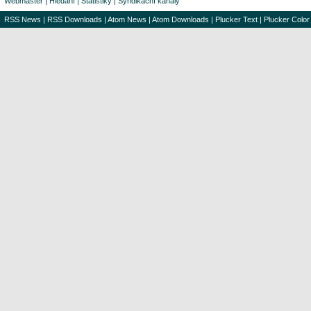
Webmaster
|
Hledání
|
Statistiky
|
Syndikační kanály
RSS News
|
RSS Downloads
|
Atom News
|
Atom Downloads
|
Plucker Text
|
Plucker Color