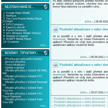
Po delší odmlce přinášíme přehled novinek 
je naším dobrým zvykem, všechny tyto nov
-
Poslední aktualizace v sekci download - 31. 1
konce října nabízeny za zaváděcí ceny...
-
Poslední aktualizace v sekci download - 27. 1
-
Poslední aktualizace v sekci download - 20. 1
1:
Google Maps Mobile
-
Novinky ve WM Shopu na prosinec 2010
2:
NetHack
3:
The Core Pocket Media Player
-
Poslední aktualizace v sekci download - 6. 12
/TCPMP/
(
více...
| 28.09.2011
-
Poslední aktualizace v sekci download - 22. 1
4:
GPS Compass
-
Poslední aktualizace v sekci download - 15. 1
5:
Kapesní slovník
Poslední aktualizace v sekci dow
6:
Pocket Dictionary
-
Poslední aktualizace v sekci download - 8. 11
7:
AJ's Windows Mobile Themes
-
Novinky ve WM Shopu na listopad 2010
8:
Shadow of Legend
Je tu pondělí a s ním i další přehled akt
-
Poslední aktualizace v sekci download - 1. 11
9:
SOMPY Media Player
download
. Nenechte se zmást číslováním v
10:
Creatonia
aplikací! Přestože ne vždy bylo provedeno je
-
Poslední aktualizace v sekci download - 25. 1
updatování aplikací skutečně došlo.
více...
-
Poslední aktualizace v sekci download - 4. 10
-
Poslední aktualizace v sekci download - 20. 9
-
Poslední aktualizace v sekci download - 13. 9
(
více...
| 05.09.2011 |
W
-
Poslední aktualizace v sekci download - 6. 9.
-
Příručka pro odstranění kamery
-
Servisní příručka
-
Novinky ve WM Shopu na září 2010
Poslední aktualizace v sekci dow
-
Česká lokalizace
-
Poukázka na 1 000,- Kč za váš článek!
-
Update a opravy
-
Mobipocket Creator (2. část)
-
Oficiální příručka v češtině HP iPAQ
Je tu pondělí a s ním i další přehled akt
900
-
Mobipocket Creator (1. část)
download
. Nenechte se zmást číslováním v
-
Oficiální příručka v češtině HTC
-
Poslední aktualizace v sekci download - 23. 8
aplikací! Přestože ne vždy bylo provedeno je
Touch Pro
updatování aplikací skutečně došlo.
-
Poslední aktualizace v sekci download - 16. 8
-
Oficiální příručka v češtině Neonode
N2
-
Novinky ve WM Shopu na srpen 2010
-
Oficiální příručka v češtině Palm
-
Poslední aktualizace v sekci download - 2. 8.
Treo Pro
(
více...
| 25.07.2011 |
W
-
Oranžové Palm Treo 680 za 850,- Kč!!!
-
Oficiální příručka v češtině HTC
Touch Diamond
-
Poslední aktualizace v sekci download - 26. 7
-
Poslední aktualizace v sekci download - 
-
Oficiální příručka v češtině Palm
-
Poslední aktualizace v sekci download - 19. 7
-
Poslední aktualizace v sekci download - 
Treo 500
-
Novinky ve WM Shopu na červenec 2010
-
Poslední aktualizace v sekci download - 
více...