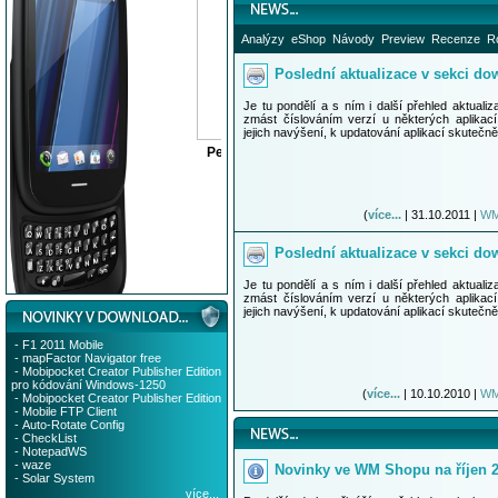
Analýzy
eShop
Návody
Preview
Recenze
R
Poslední aktualizace v sekci dow
Je tu pondělí a s ním i další přehled aktuali
zmást číslováním verzí u některých aplikac
jejich navýšení, k updatování aplikací skutečně
(
více...
| 31.10.2011 |
WM
Poslední aktualizace v sekci dow
Je tu pondělí a s ním i další přehled aktuali
zmást číslováním verzí u některých aplikac
jejich navýšení, k updatování aplikací skutečně
-
F1 2011 Mobile
-
mapFactor Navigator free
-
Mobipocket Creator Publisher Edition
pro kódování Windows-1250
(
více...
| 10.10.2010 |
WM
-
Mobipocket Creator Publisher Edition
-
Mobile FTP Client
-
Auto-Rotate Config
-
CheckList
-
NotepadWS
-
waze
Novinky ve WM Shopu na říjen 
-
Solar System
více...