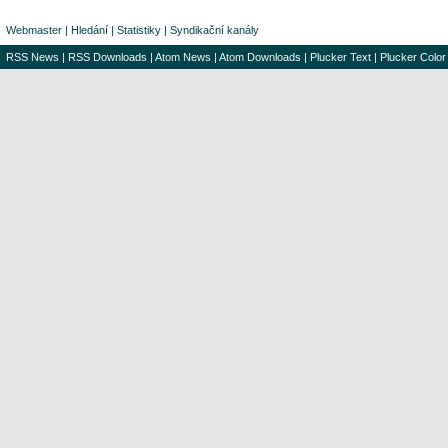
Webmaster
|
Hledání
|
Statistiky
|
Syndikační kanály
RSS News
|
RSS Downloads
|
Atom News
|
Atom Downloads
|
Plucker Text
|
Plucker Color