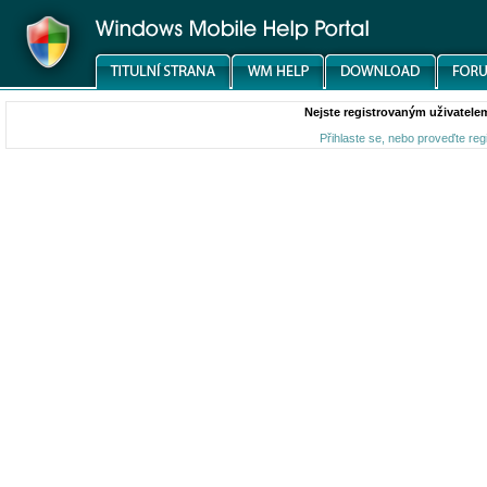
Nejste registrovaným uživatelem
Přihlaste se, nebo proveďte reg