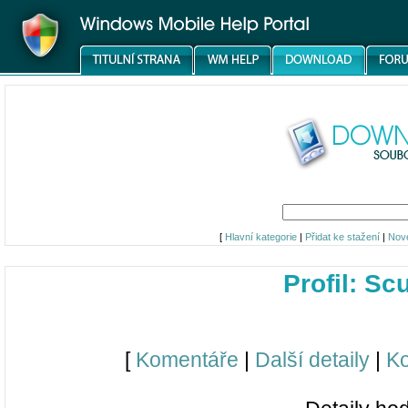
[
Hlavní kategorie
|
Přidat ke stažení
|
Nov
Profil: 
[
Komentáře
|
Další detaily
|
Ko