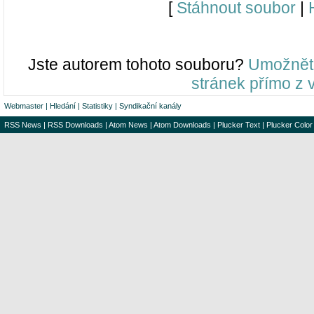
[
Stáhnout soubor
|
Jste autorem tohoto souboru?
Umožněte
stránek přímo z
Webmaster
|
Hledání
|
Statistiky
|
Syndikační kanály
RSS News
|
RSS Downloads
|
Atom News
|
Atom Downloads
|
Plucker Text
|
Plucker Color