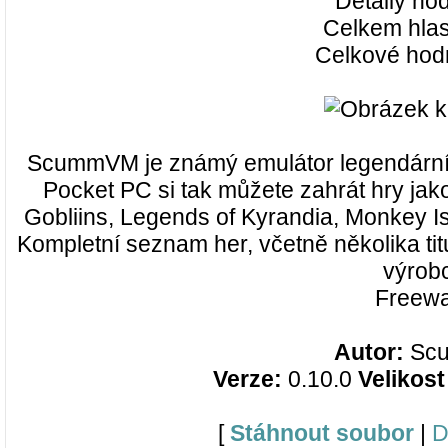
Detaily ho
Celkem hlas
Celkové hod
ScummVM je známý emulátor legendárn
Pocket PC si tak můžete zahrát hry ja
Gobliins, Legends of Kyrandia, Monkey 
Kompletní seznam her, včetně několika tit
výrob
Freewa
Autor:
Sc
Verze:
0.10.0
Velikos
[
Stáhnout soubor
|
D