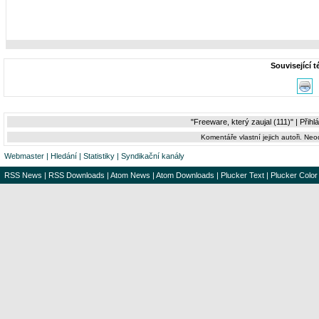
Související 
"Freeware, který zaujal (111)" |
Přihl
Komentáře vlastní jejich autoři. Ne
Webmaster
|
Hledání
|
Statistiky
|
Syndikační kanály
RSS News
|
RSS Downloads
|
Atom News
|
Atom Downloads
|
Plucker Text
|
Plucker Color