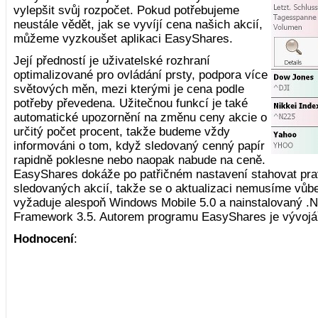
vylepšit svůj rozpočet. Pokud potřebujeme
neustále vědět, jak se vyvíjí cena našich akcií,
můžeme vyzkoušet aplikaci EasyShares.
Její předností je uživatelské rozhraní
optimalizované pro ovládání prsty, podpora více
světových měn, mezi kterými je cena podle
potřeby převedena. Užitečnou funkcí je také
automatické upozornění na změnu ceny akcie o
určitý počet procent, takže budeme vždy
informováni o tom, když sledovaný cenný papír
rapidně poklesne nebo naopak nabude na ceně.
EasyShares dokáže po patřičném nastavení stahovat pra
sledovaných akcií, takže se o aktualizaci nemusíme vůb
vyžaduje alespoň Windows Mobile 5.0 a nainstalovaný 
Framework 3.5. Autorem programu EasyShares je vývoj
Hodnocení
: