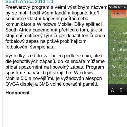
South Africa 2010 1.0
Freewarový program s velmi výstižným názvem
by se mohl hodit všem fandům kopané, kteří
současně vlastní kapesní počítač nebo
komunikátor s Windows Mobile. Díky aplikaci
South Africa budeme mít přehled o tom, jak si
stojí náš oblíbený tým či jak dopadl ten či onen
fotbalový zápas na právě probíhajícím
fotbalovém šampionátu.
Výsledky lze filtrovat nejen podle skupin, ale i
dle jednotlivých zápasů, do kalendáře můžeme
přidat upozornění na libovolný zápas. Program
spustíme na všech přístrojích s Windows
Mobile 5.0 a novějšími, je vyžadován alespoň
QVGA displej a 3MB volné operační paměti.
Hodnocení
: