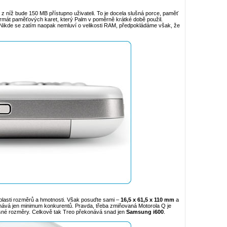
, z níž bude 150 MB přístupno uživateli. To je docela slušná porce, paměť
 formát paměťových karet, který Palm v poměrně krátké době použil.
. Nikde se zatím naopak nemluví o velikosti RAM, předpokládáme však, že
blasti rozměrů a hmotnosti. Však posuďte sami –
16,5 x 61,5 x 110 mm
a
konává jen minimum konkurentů. Pravda, třeba zmiňovaná Motorola Q je
ysné rozměry. Celkově tak Treo překonává snad jen
Samsung i600
.