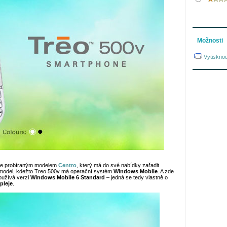
Možnosti
Vytisknou
ve probíraným modelem
Centro
, který má do své nabídky zařadit
odel, kdežto Treo 500v má operační systém
Windows Mobile
. A zde
používá verzi
Windows Mobile 6 Standard
– jedná se tedy vlastně o
pleje
.