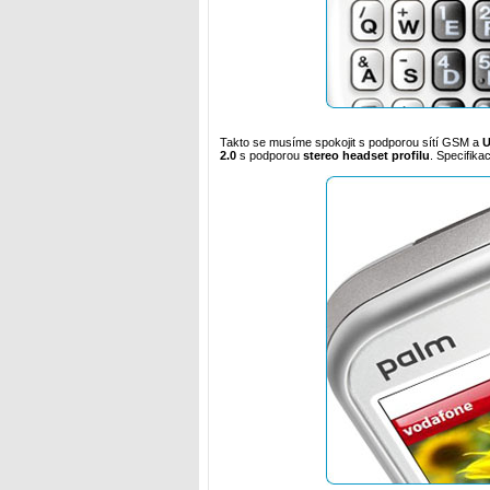
Takto se musíme spokojit s podporou sítí GSM a
2.0
s podporou
stereo headset profilu
. Specifik