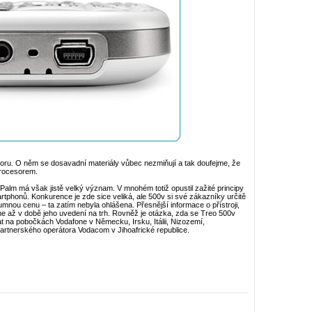
ru. O něm se dosavadní materiály vůbec nezmiňují a tak doufejme, že
rocesorem.
alm má však jistě velký význam. V mnohém totiž opustil zažité principy
tphonů. Konkurence je zde sice veliká, ale 500v si své zákazníky určitě
mnou cenu – ta zatím nebyla ohlášena. Přesnější informace o přístroji,
 až v době jeho uvedení na trh. Rovněž je otázka, zda se Treo 500v
at na pobočkách Vodafone v Německu, Irsku, Itálii, Nizozemí,
artnerského operátora Vodacom v Jihoafrické republice.