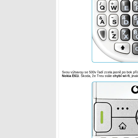
Svou výbavou se 500v řadí zcela jasně po bok přís
Nokia E61i
. Škoda, že Treu stále
chybí wi-fi
, jina