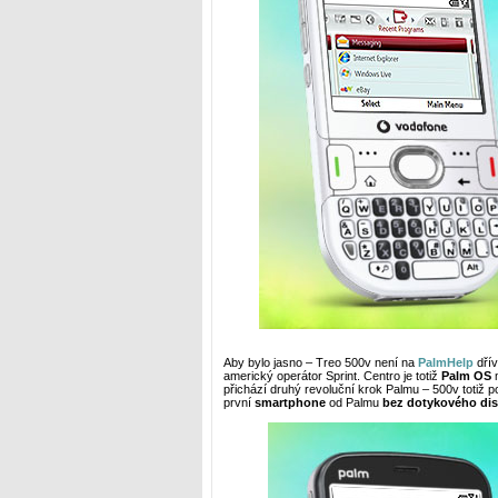
Aby bylo jasno – Treo 500v není na
PalmHelp
dří
americký operátor Sprint. Centro je totiž
Palm OS
m
přichází druhý revoluční krok Palmu – 500v totiž 
první
smartphone
od Palmu
bez dotykového dis