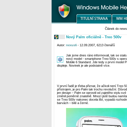
Článek do new
Nový Palm oficiálně - Treo 500v
Autor:
nexus6
- 12.09.2007, 6213 čtenářů
Jak jsme dnes ráno informovali, tak se stalo.
nový model - smartphone Treo 500v s ope
Mobile 6 Standard. Jde tedy o první model 
displeje. Novinek je ale podstatně více.
V první řadě je třeba přiznat, že ačkoli není Treo
přístrojem, je pro Palm tak trochu revoluční. Důvod
jen design – Palm se oprostil od zajetého stylu své
změnil poměrně znatelně. Mnozí jistě budou namíta
se Treo 500v nakonec docela líbí, vypadá rozhodně
barvách – bílé a černé.