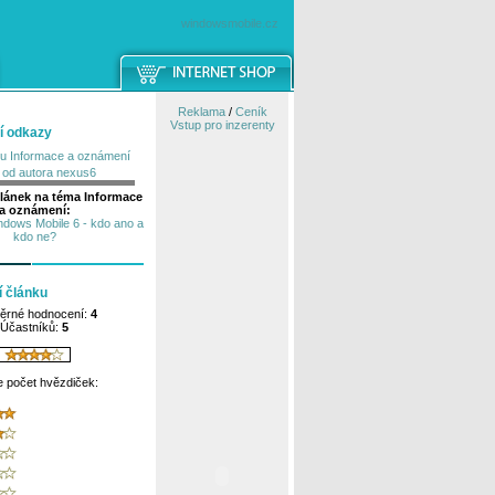
windowsmobile.cz
Reklama
/
Ceník
Vstup pro inzerenty
í odkazy
tu Informace a oznámení
y od autora nexus6
článek na téma Informace
a oznámení:
dows Mobile 6 - kdo ano a
kdo ne?
 článku
ěrné hodnocení:
4
Účastníků:
5
e počet hvězdiček: