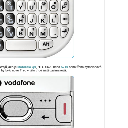
trojů jako je
Motorola Q9
, HTC S620 nebo
S710
nebo třeba symbianová
k by bylo nové Treo v této třídě ještě zajímavější.