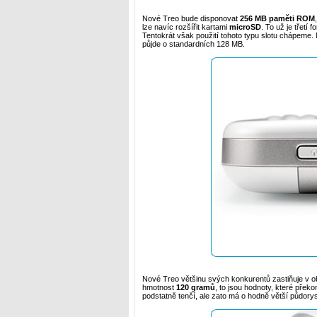
Nové Treo bude disponovat
256 MB paměti ROM
lze navíc rozšířit kartami
microSD
. To už je třetí
Tentokrát však použití tohoto typu slotu chápeme
půjde o standardních 128 MB.
Nové Treo většinu svých konkurentů zastiňuje v o
hmotnost
120 gramů
, to jsou hodnoty, které pře
podstatně tenčí, ale zato má o hodně větší půdor