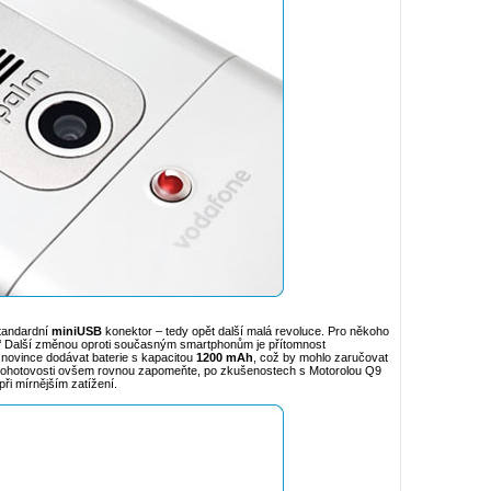
standardní
miniUSB
konektor – tedy opět další malá revoluce. Pro někoho
“
Další změnou oproti současným smartphonům je přítomnost
e novince dodávat baterie s kapacitou
1200 mAh
, což by mohlo zaručovat
pohotovosti ovšem rovnou zapomeňte, po zkušenostech s Motorolou Q9
ři mírnějším zatížení.