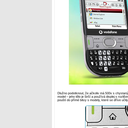
Dlužno podotknout, že ačkoliv má 500v s chystan
model – jeho tělo je širší a používá displej s rozliš
pouští do přímé bitvy s modely, které se dříve uči