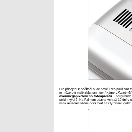
Pro připojení k počítači bude nové Treo používat 
to může být malé zklamání, my říkáme:
„Konečně!
dvoumegapixelového fotoaparátu
. Energii bud
solidní výdrž. Na Palmem udávaných až 10 dní v 
však můžeme klidně očekávat až čtyřdenní výdrž p