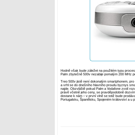
Hodně však bude záležet na použitém typu proceso
Palm zbytečně 500v nezabije pomalým 200 MHz p
Treo 500v jistě není dokonalým smartphonem, pro P
a vrhl se do dnešního hlavního proudu byznys smar
najde. Obzvláště pokud Palm a Vodafone zvolí rozu
právě včetně jeho ceny, se pravděpodobně dozvíme
dostane k nám – v první vlně se totiž bude prodáv
Portugalsku, Španělsku, Spojeném království a u p