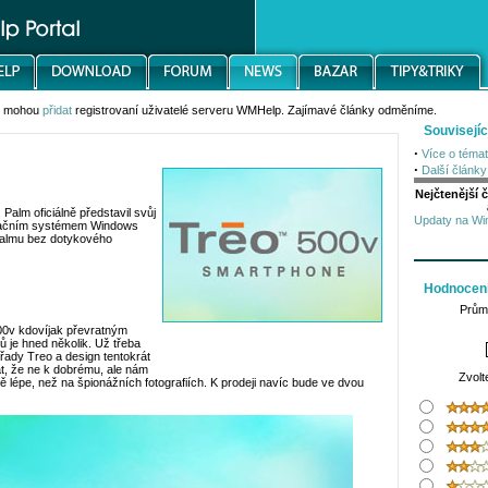
s mohou
přidat
registrovaní uživatelé serveru WMHelp. Zajímavé články odměníme.
Souvisejíc
·
Více o téma
·
Další článk
Nejčtenější 
 Palm oficiálně představil svůj
Updaty na Win
račním systémem Windows
Palmu bez dotykového
Hodnocení
Prům
 500v kdovíjak převratným
ů je hned několik. Už třeba
 řady Treo a design tentokrát
t, že ne k dobrému, ale nám
Zvolt
 lépe, než na špionážních fotografiích. K prodeji navíc bude ve dvou