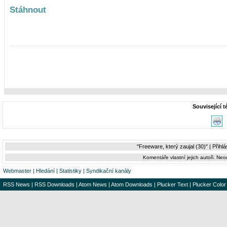
Stáhnout
Související 
"Freeware, který zaujal (30)" |
Přihlá
Komentáře vlastní jejich autoři. Ne
Webmaster
|
Hledání
|
Statistiky
|
Syndikační kanály
RSS News
|
RSS Downloads
|
Atom News
|
Atom Downloads
|
Plucker Text
|
Plucker Color