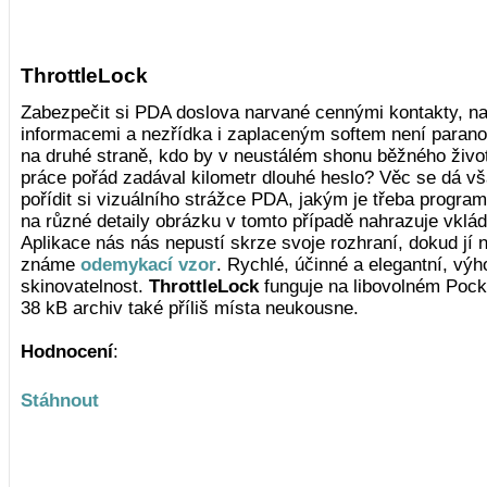
ThrottleLock
Zabezpečit si PDA doslova narvané cennými kontakty, n
informacemi a nezřídka i zaplaceným softem není parano
na druhé straně, kdo by v neustálém shonu běžného život
práce pořád zadával kilometr dlouhé heslo? Věc se dá však
pořídit si vizuálního strážce PDA, jakým je třeba progra
na různé detaily obrázku v tomto případě nahrazuje vklá
Aplikace nás nás nepustí skrze svoje rozhraní, dokud jí
známe
odemykací vzor
. Rychlé, účinné a elegantní, výho
skinovatelnost.
ThrottleLock
funguje na libovolném Pocke
38 kB archiv také příliš místa neukousne.
Hodnocení
:
Stáhnout