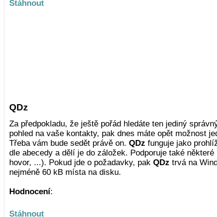
Stáhnout
QDz
Za předpokladu, že ještě pořád hledáte ten jediný správný
pohled na vaše kontakty, pak dnes máte opět možnost je
Třeba vám bude sedět právě on.
QDz
funguje jako prohlíž
dle abecedy a dělí je do záložek. Podporuje také některé
hovor, ...). Pokud jde o požadavky, pak
QDz
trvá na Wind
nejméně 60 kB místa na disku.
Hodnocení
:
Stáhnout