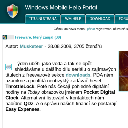
Článek do news mohou
přidat
registrovaní uživatelé
Freeware, který zaujal (30)
Autor:
Musketeer
- 28.08.2008, 3705 čtenářů
Týden uběhl jako voda a tak se opět
shledáváme u dalšího dílu seriálu o zajímavých
titulech z freewarové sekce
downloads
. PDA nám
uzamkne a pohlídá neobvyklý zadávač hesel
ThrottleLock
. Poté nás čekají pohledné digitální
hodiny na
Today
obrazovku jménem
Pocket Digital
Clock
. Alternativní listování v kontaktech nám
nabídne
QDz
. A o správu našich financí se postarají
Easy Expenses
.