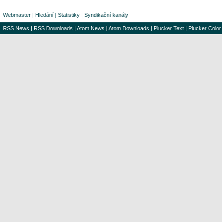
Webmaster
|
Hledání
|
Statistiky
|
Syndikační kanály
RSS News
|
RSS Downloads
|
Atom News
|
Atom Downloads
|
Plucker Text
|
Plucker Color