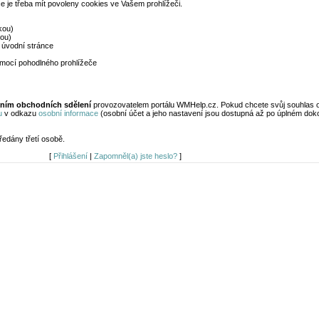
 je třeba mít povoleny cookies ve Vašem prohlížeči.
kou)
kou)
 úvodní stránce
omocí pohodlného prohlížeče
láním obchodních sdělení
provozovatelem portálu WMHelp.cz. Pokud chcete svůj souhlas o
u
v odkazu
osobní informace
(osobní účet a jeho nastavení jsou dostupná až po úplném dok
edány třetí osobě.
[
Přihlášení
|
Zapomněl(a) jste heslo?
]