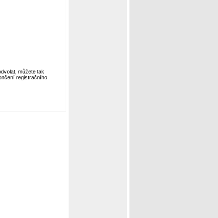
dvolat, můžete tak
ončení registračního