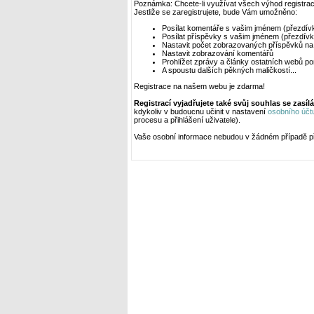
Poznámka: Chcete-li využívat všech výhod registrace
Jestliže se zaregistrujete, bude Vám umožněno:
Posílat komentáře s vašim jménem (přezdív
Posílat příspěvky s vašim jménem (přezdív
Nastavit počet zobrazovaných příspěvků na
Nastavit zobrazování komentářů
Prohlížet zprávy a články ostatních webů p
A spoustu dalších pěkných maličkostí...
Registrace na našem webu je zdarma!
Registrací vyjadřujete také svůj souhlas se zasí
kdykoliv v budoucnu učinit v nastavení
osobního účt
procesu a přihlášení uživatele).
Vaše osobní informace nebudou v žádném případě př