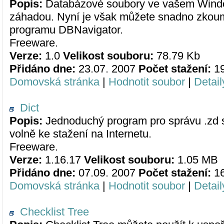
Popis:
Databázové soubory ve vašem Window
záhadou. Nyní je však můžete snadno zkoum
programu DBNavigator.
Freeware.
Verze:
1.0
Velikost souboru:
78.79 Kb
Přidáno dne:
23.07. 2007
Počet stažení:
1
Domovská stránka
|
Hodnotit soubor
|
Detail
Dict
Popis:
Jednoduchý program pro správu .zd s
volně ke stažení na Internetu.
Freeware.
Verze:
1.16.17
Velikost souboru:
1.05 MB
Přidáno dne:
07.09. 2007
Počet stažení:
1
Domovská stránka
|
Hodnotit soubor
|
Detail
Checklist Tree