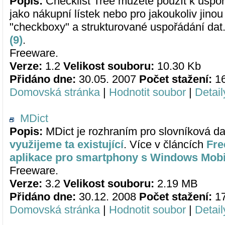
Popis:
Checklist Tree můžete použít k uspoř
jako nákupní lístek nebo pro jakoukoliv jinou 
"checkboxy" a strukturované uspořádání dat
(9)
.
Freeware.
Verze:
1.2
Velikost souboru:
10.30 Kb
Přidáno dne:
30.05. 2007
Počet stažení:
1
Domovská stránka
|
Hodnotit soubor
|
Detail
MDict
Popis:
MDict je rozhraním pro slovníková dat
využijeme ta existující
. Více v článcích
Fre
aplikace pro smartphony s Windows Mobil
Freeware.
Verze:
3.2
Velikost souboru:
2.19 MB
Přidáno dne:
30.12. 2008
Počet stažení:
1
Domovská stránka
|
Hodnotit soubor
|
Detail