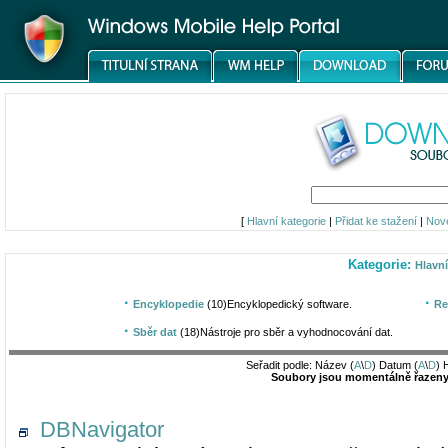
[
Hlavní kategorie
|
Přidat ke stažení
|
Nov
Kategorie:
Hlavní
·
·
Encyklopedie
(10)
Encyklopedický software.
Re
·
Sběr dat
(18)
Nástroje pro sběr a vyhodnocování dat.
Seřadit podle: Název (
A
\
D
) Datum (
A
\
D
) 
Soubory jsou momentálně řazeny 
DBNavigator