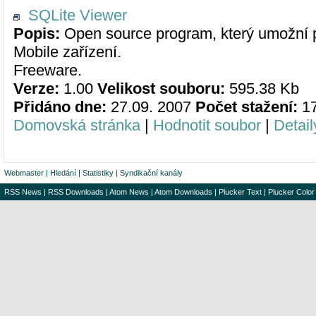
SQLite Viewer
Popis:
Open source program, který umožní 
Mobile zařízení.
Freeware.
Verze:
1.00
Velikost souboru:
595.38 Kb
Přidáno dne:
27.09. 2007
Počet stažení:
1
Domovská stránka
|
Hodnotit soubor
|
Detail
Webmaster
|
Hledání
|
Statistiky
|
Syndikační kanály
RSS News
|
RSS Downloads
|
Atom News
|
Atom Downloads
|
Plucker Text
|
Plucker Color