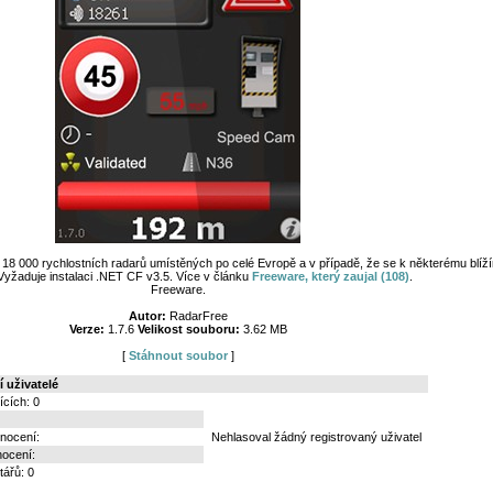
18 000 rychlostních radarů umístěných po celé Evropě a v případě, že se k některému blíží
Vyžaduje instalaci .NET CF v3.5. Více v článku
Freeware, který zaujal (108)
.
Freeware.
Autor:
RadarFree
Verze:
1.7.6
Velikost souboru:
3.62 MB
[
Stáhnout soubor
]
 uživatelé
ících: 0
nocení:
Nehlasoval žádný registrovaný uživatel
nocení:
ářů: 0