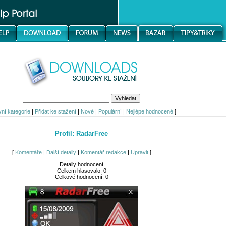
vní kategorie
|
Přidat ke stažení
|
Nové
|
Populární
|
Nejlépe hodnocené
]
Profil: RadarFree
[
Komentáře
|
Další detaily
|
Komentář redakce
|
Upravit
]
Detaily hodnocení
Celkem hlasovalo: 0
Celkové hodnocení: 0