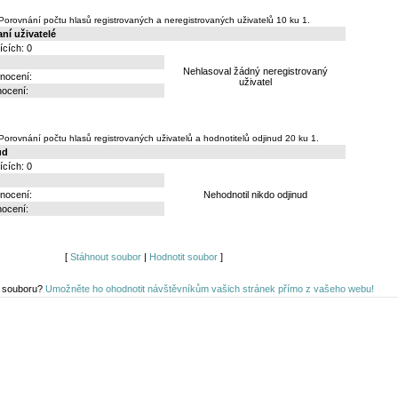
orovnání počtu hlasů registrovaných a neregistrovaných uživatelů 10 ku 1.
ní uživatelé
ících: 0
Nehlasoval žádný neregistrovaný
nocení:
uživatel
nocení:
orovnání počtu hlasů registrovaných uživatelů a hodnotitelů odjinud 20 ku 1.
ud
ících: 0
nocení:
Nehodnotil nikdo odjinud
nocení:
[
Stáhnout soubor
|
Hodnotit soubor
]
o souboru?
Umožněte ho ohodnotit návštěvníkům vašich stránek přímo z vašeho webu!