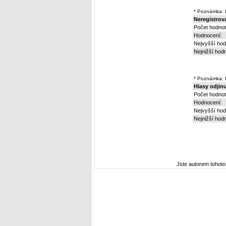
* Poznámka: P
Neregistrova
Počet hodnot
Hodnocení:
Nejvyšší hod
Nejnižší hod
* Poznámka: P
Hlasy odjin
Počet hodnot
Hodnocení:
Nejvyšší hod
Nejnižší hod
Jste autorem tohot