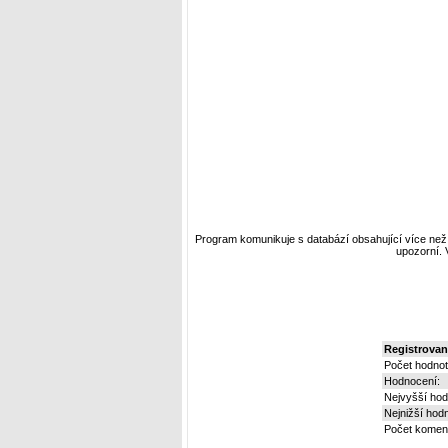
Program komunikuje s databází obsahující více než 
upozorní. 
Registrovaní
Počet hodnot
Hodnocení:
Nejvyšší hod
Nejnižší hod
Počet koment