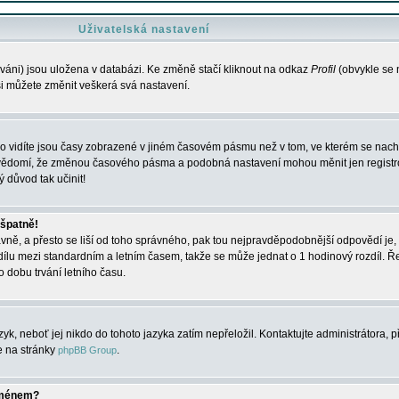
Uživatelská nastavení
váni) jsou uložena v databázi. Ke změně stačí kliknout na odkaz
Profil
(obvykle se n
 si můžete změnit veškerá svá nastavení.
o vidíte jsou časy zobrazené v jiném časovém pásmu než v tom, ve kterém se nacház
 vědomí, že změnou časového pásma a podobná nastavení mohou měnit jen registro
ý důvod tak učinit!
 špatně!
rávně, a přesto se liší od toho správného, pak tou nejpravděpodobnější odpovědí je, 
dílu mezi standardním a letním časem, takže se může jednat o 1 hodinový rozdíl. 
dobu trvání letního času.
yk, neboť jej nikdo do tohoto jazyka zatím nepřeložil. Kontaktujte administrátora, p
te na stránky
.
phpBB Group
jménem?