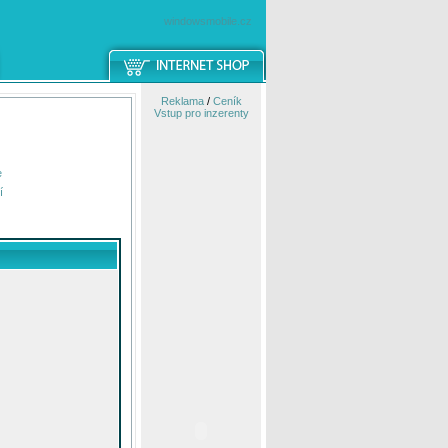
windowsmobile.cz
Reklama
/
Ceník
Vstup pro inzerenty
e
í