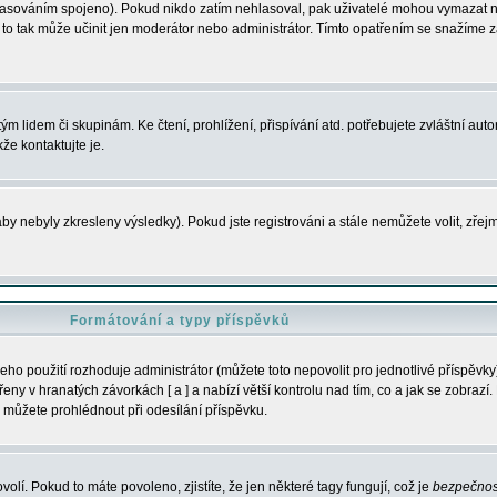
s hlasováním spojeno). Pokud nikdo zatím nehlasoval, pak uživatelé mohou vymazat
y to tak může učinit jen moderátor nebo administrátor. Tímto opatřením se snažíme z
m lidem či skupinám. Ke čtení, prohlížení, přispívání atd. potřebujete zvláštní auto
že kontaktujte je.
aby nebyly zkresleny výsledky). Pokud jste registrováni a stále nemůžete volit, zř
Formátování a typy příspěvků
ho použití rozhoduje administrátor (můžete toto nepovolit pro jednotlivé příspěv
y v hranatých závorkách [ a ] a nabízí větší kontrolu nad tím, co a jak se zobrazí. 
 můžete prohlédnout při odesílání příspěvku.
volí. Pokud to máte povoleno, zjistíte, že jen některé tagy fungují, což je
bezpečnos