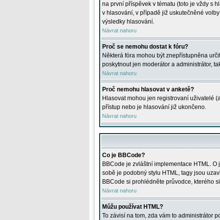
na první příspěvek v tématu (toto je vždy 
v hlasování, v případě již uskutečněné volb
výsledky hlasování.
Návrat nahoru
Proč se nemohu dostat k fóru?
Některá fóra mohou být znepřístupněna určitý
poskytnout jen moderátor a administrátor, tak
Návrat nahoru
Proč nemohu hlasovat v anketě?
Hlasovat mohou jen registrovaní uživatelé (
přístup nebo je hlasování již ukončeno.
Návrat nahoru
Co je BBCode?
BBCode je zvláštní implementace HTML. O je
sobě je podobný stylu HTML, tagy jsou uzavřen
BBCode si prohlédněte průvodce, kterého si
Návrat nahoru
Můžu používat HTML?
To závisí na tom, zda vám to administrátor po