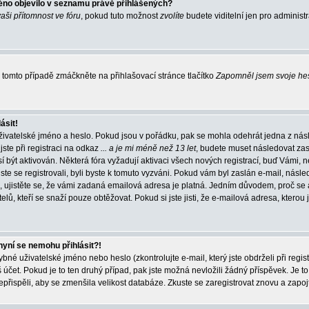
éno objevilo v seznamu právě přihlášených?
vaši přítomnost ve fóru
, pokud tuto možnost
zvolíte
budete viditelní jen pro administ
tomto případě zmáčkněte na přihlašovací stránce tlačítko
Zapomněl jsem svoje he
ásit!
živatelské jméno a heslo. Pokud jsou v pořádku, pak se mohla odehrát jedna z násl
ste při registraci na odkaz
... a je mi méně než 13 let
, budete muset následovat zas
í být aktivován. Některá fóra vyžadují aktivaci všech nových registrací, buď Vámi,
jste se registrovali, byli byste k tomuto vyzváni. Pokud vám byl zaslán e-mail, násle
, ujistěte se, že vámi zadaná emailová adresa je platná. Jedním důvodem, proč se 
elů, kteří se snaží pouze obtěžovat. Pokud si jste jisti, že e-mailová adresa, kterou j
nyní se nemohu přihlásit?!
né uživatelské jméno nebo heslo (zkontrolujte e-mail, který jste obdrželi při regis
čet. Pokud je to ten druhý případ, pak jste možná nevložili žádný příspěvek. Je to
nepřispěli, aby se zmenšila velikost databáze. Zkuste se zaregistrovat znovu a zapoj