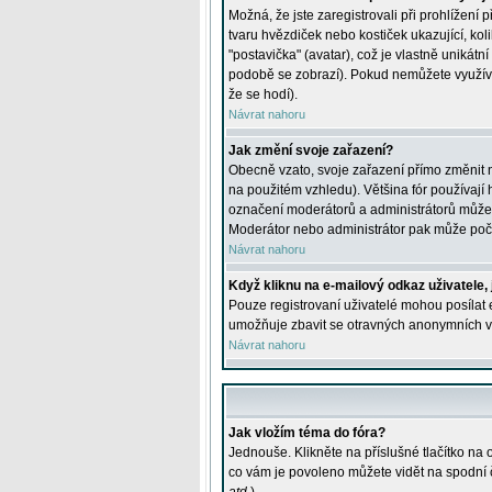
Možná, že jste zaregistrovali při prohlížení
tvaru hvězdiček nebo kostiček ukazující, kol
"postavička" (avatar), což je vlastně unikátn
podobě se zobrazí). Pokud nemůžete využívat 
že se hodí).
Návrat nahoru
Jak změní svoje zařazení?
Obecně vzato, svoje zařazení přímo změnit 
na použitém vzhledu). Většina fór používají h
označení moderátorů a administrátorů může m
Moderátor nebo administrátor pak může počet
Návrat nahoru
Když kliknu na e-mailový odkaz uživatele,
Pouze registrovaní uživatelé mohou posílat e
umožňuje zbavit se otravných anonymních vzk
Návrat nahoru
Jak vložím téma do fóra?
Jednouše. Klikněte na příslušné tlačítko na
co vám je povoleno můžete vidět na spodní 