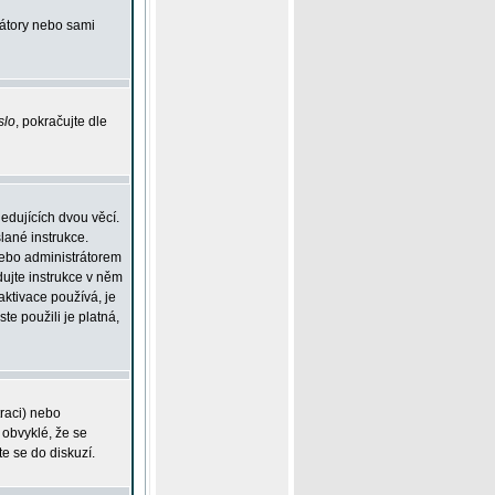
rátory nebo sami
slo
, pokračujte dle
edujících dvou věcí.
lané instrukce.
 nebo administrátorem
dujte instrukce v něm
aktivace používá, je
ste použili je platná,
traci) nebo
 obvyklé, že se
te se do diskuzí.