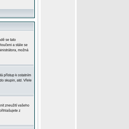
adě se tato
yloučeni a stále se
ministrátora, možná
á přístup k ostatním
o skupin, atd. Vřele
nit zneužití vašeho
přihlašujete z