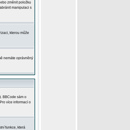
 nebo změnit položku
abránit manipulaci s
rizaci, kterou může
ejmě nemáte oprávněný
ky). BBCode sám o
Pro více informací o
tní
funkce, která