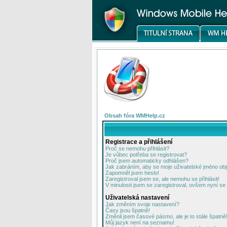
Obsah fóra WMHelp.cz
Registrace a přihlášení
Proč se nemohu přihlásit?
Je vůbec potřeba se registrovat?
Proč jsem automaticky odhlášen?
Jak zabráním, aby se moje uživatelské jméno ob
Zapomněl jsem heslo!
Zaregistroval jsem se, ale nemohu se přihlásit!
V minulosti jsem se zaregistroval, ovšem nyní se 
Uživatelská nastavení
Jak změním svoje nastavení?
Časy jsou špatně!
Změnil jsem časové pásmo, ale je to stále špatně
Můj jazyk není na seznamu!