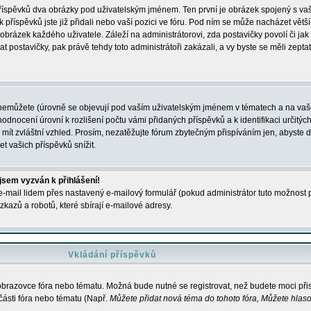
 příspěvků dva obrázky pod uživatelským jménem. Ten první je obrázek spojený s vaš
ik příspěvků jste již přidali nebo vaší pozici ve fóru. Pod ním se může nacházet vět
í obrázek každého uživatele. Záleží na administrátorovi, zda postavičky povolí či jak 
postavičky, pak právě tehdy toto administrátoři zakázali, a vy byste se měli zepta
nemůžete (úrovně se objevují pod vaším uživatelským jménem v tématech a na vaše
odnocení úrovní k rozlišení počtu vámi přidaných příspěvků a k identifikaci určitých
ít zvláštní vzhled. Prosím, nezatěžujte fórum zbytečným přispíváním jen, abyste d
 vašich příspěvků snížit.
 jsem vyzván k přihlášení!
-mail lidem přes nastavený e-mailový formulář (pokud administrátor tuto možnost po
azů a robotů, které sbírají e-mailové adresy.
Vkládání příspěvků
 obrazovce fóra nebo tématu. Možná bude nutné se registrovat, než budete moci přis
části fóra nebo tématu (Např.
Můžete přidat nová téma do tohoto fóra, Můžete hlasov