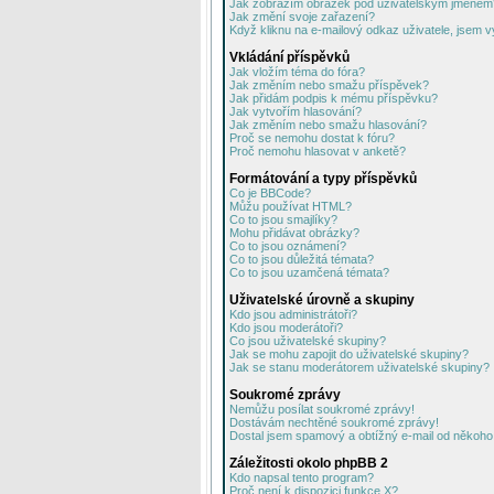
Jak zobrazím obrázek pod uživatelským jménem
Jak změní svoje zařazení?
Když kliknu na e-mailový odkaz uživatele, jsem v
Vkládání příspěvků
Jak vložím téma do fóra?
Jak změním nebo smažu příspěvek?
Jak přidám podpis k mému příspěvku?
Jak vytvořím hlasování?
Jak změním nebo smažu hlasování?
Proč se nemohu dostat k fóru?
Proč nemohu hlasovat v anketě?
Formátování a typy příspěvků
Co je BBCode?
Můžu používat HTML?
Co to jsou smajlíky?
Mohu přidávat obrázky?
Co to jsou oznámení?
Co to jsou důležitá témata?
Co to jsou uzamčená témata?
Uživatelské úrovně a skupiny
Kdo jsou administrátoři?
Kdo jsou moderátoři?
Co jsou uživatelské skupiny?
Jak se mohu zapojit do uživatelské skupiny?
Jak se stanu moderátorem uživatelské skupiny?
Soukromé zprávy
Nemůžu posílat soukromé zprávy!
Dostávám nechtěné soukromé zprávy!
Dostal jsem spamový a obtížný e-mail od někoho 
Záležitosti okolo phpBB 2
Kdo napsal tento program?
Proč není k dispozici funkce X?