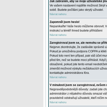
Jak zabráním, aby se moje uživatelské jm
Ve vašem nastavení najděte možnost
Skrýt 
sobě. Budete počítáni jako skrytý uživatel.
Návrat nahoru
Zapomněl jsem heslo!
Nepanikařte! Vaše heslo můžeme obnovit. V 
instrukcí a téměř ihned budete přihlášeni
Návrat nahoru
Zaregistroval jsem se, ale nemohu se přihl
Nejprve zkontrolujte, že zadáváte správné u
Pokud je umožněna podpora COPPA a klikli j
Pokud toto není ten případ, pak váš účet mus
před tím, než se budete moci přihlásit. Když 
obsažené, pokud jste tento email neobdrželi
zmenšit možnost výskytu
nežádoucích
uživat
kontaktujte administrátora fóra.
Návrat nahoru
V minulosti jsem se zaregistroval, ovšem 
Nejpravděpodobnější důvody: zadali jste chyb
administrátor z nějakého důvodu smazal váš ú
pravidelně odstraňují uživatelé, kteří ničím 
Návrat nahoru