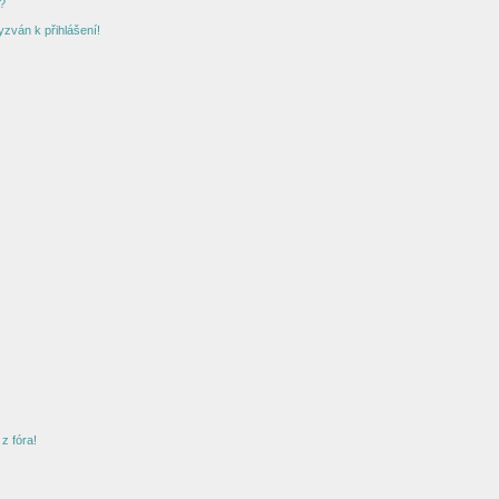
?
yzván k přihlášení!
z fóra!