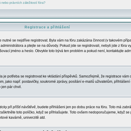
nebo právních záležitostí fóra?
Registrace a přihlášení
je nutné se nejdříve registrovat. Byla vám na fóru zakázána činnost (v takovém příp
dministrátora a ptejte se na důvody. Pokud jste se registrovali, nebyli jste z fóra v
lašovací jméno a heslo. Obvykle toto bývá ten problém a pokud není, kontaktujte ad
da je potřeba se registrovat ke vkládání příspěvků. Samozřejmě, že registrace vám d
ako např. postavičky, soukromé zprávy, posílání e-mailů uživatelům, přihlášení d
jen pár chvil.
icky při příští návštěvě
, budete přihlášeni jen po dobu práce na fóru. Toto má zabrá
 zaškrtněte toto políčko, když se přihlašujete. Toto ovšem nedoporučujeme, když se 
etové kavárně, univerzitě atd.