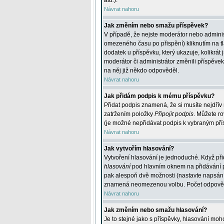
atd.
).
Návrat nahoru
Jak změním nebo smažu příspěvek?
V případě, že nejste moderátor nebo adminis
omezeného času po přispění) kliknutím na t
dodatek u příspěvku, který ukazuje, kolikrá
moderátor či administrátor změnili příspěve
na něj již někdo odpověděl.
Návrat nahoru
Jak přidám podpis k mému příspěvku?
Přidat podpis znamená, že si musíte nejdřív 
zatržením položky
Připojit podpis
. Můžete ro
(je možné nepřidávat podpis k vybraným pří
Návrat nahoru
Jak vytvořím hlasování?
Vytvoření hlasování je jednoduché. Když při
hlasování
pod hlavním oknem na přidávání př
pak alespoň dvě možnosti (nastavte napsán
znamená neomezenou volbu. Počet odpovědí, 
Návrat nahoru
Jak změním nebo smažu hlasování?
Je to stejné jako s příspěvky, hlasování m