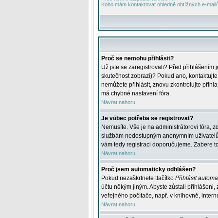
Koho mám kontaktovat ohledně obtížných e-mailů 
Proč se nemohu přihlásit?
Už jste se zaregistrovali? Před přihlášením 
skutečnost zobrazí)? Pokud ano, kontaktujte a
nemůžete přihlásit, znovu zkontrolujte přih
má chybné nastavení fóra.
Návrat nahoru
Je vůbec potřeba se registrovat?
Nemusíte. Vše je na administrátorovi fóra, z
službám nedostupným anonymním uživatelům, j
vám tedy registraci doporučujeme. Zabere to 
Návrat nahoru
Proč jsem automaticky odhlášen?
Pokud nezaškrtnete tlačítko
Přihlásit automat
účtu někým jiným. Abyste zůstali přihlášeni,
veřejného počítače, např. v knihovně, intern
Návrat nahoru