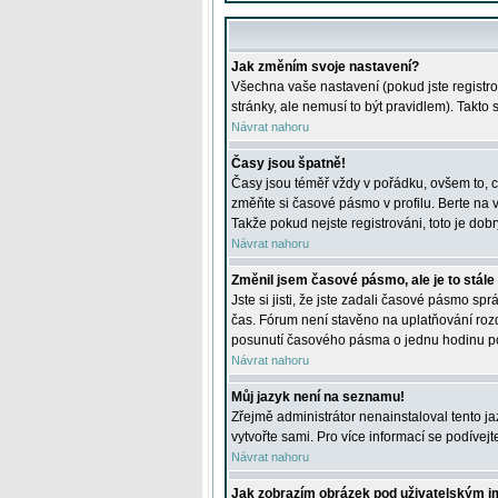
Jak změním svoje nastavení?
Všechna vaše nastavení (pokud jste registro
stránky, ale nemusí to být pravidlem). Takto
Návrat nahoru
Časy jsou špatně!
Časy jsou téměř vždy v pořádku, ovšem to, c
změňte si časové pásmo v profilu. Berte na
Takže pokud nejste registrováni, toto je dobr
Návrat nahoru
Změnil jsem časové pásmo, ale je to stále
Jste si jisti, že jste zadali časové pásmo sp
čas. Fórum není stavěno na uplatňování roz
posunutí časového pásma o jednu hodinu po 
Návrat nahoru
Můj jazyk není na seznamu!
Zřejmě administrátor nenainstaloval tento jaz
vytvořte sami. Pro více informací se podívej
Návrat nahoru
Jak zobrazím obrázek pod uživatelským 