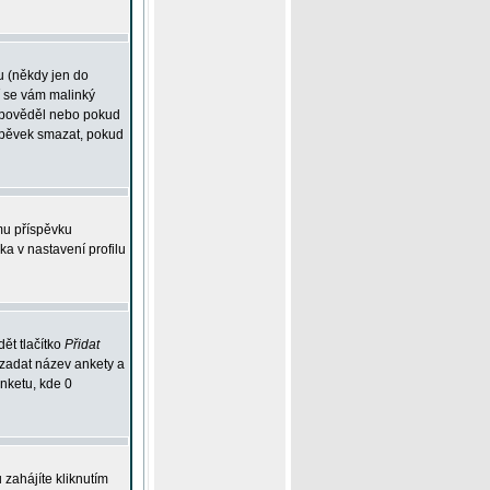
u (někdy jen do
í se vám malinký
odpověděl nebo pokud
íspěvek smazat, pokud
mu příspěvku
ka v nastavení profilu
ět tlačítko
Přidat
 zadat název ankety a
anketu, kde 0
zahájíte kliknutím