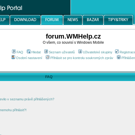
forum.WMHelp.cz
O všem, co souvisí s Windows Mobile
FAQ
Hledat
Seznam uživatelů
Uživatelské skupiny
Registrac
Osobní nastavení
Přihlásit se pro kontrolu soukromých zpráv
Přihlášen
FAQ
jevilo v seznamu právě přihlášených?
nemohu přihlásit?!
!