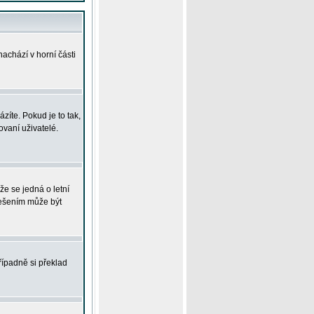
achází v horní části
íte. Pokud je to tak,
vaní uživatelé.
že se jedná o letní
Řešením může být
řípadně si překlad