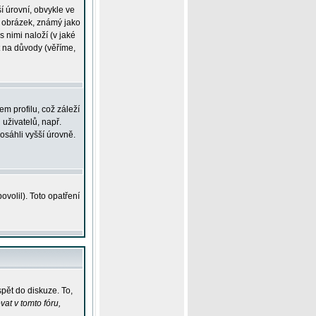
í úrovní, obvykle ve
ší obrázek, známý jako
s nimi naloží (v jaké
t na důvody (věříme,
m profilu, což záleží
 uživatelů, např.
osáhli vyšší úrovně.
volil). Toto opatření
pět do diskuze. To,
at v tomto fóru,