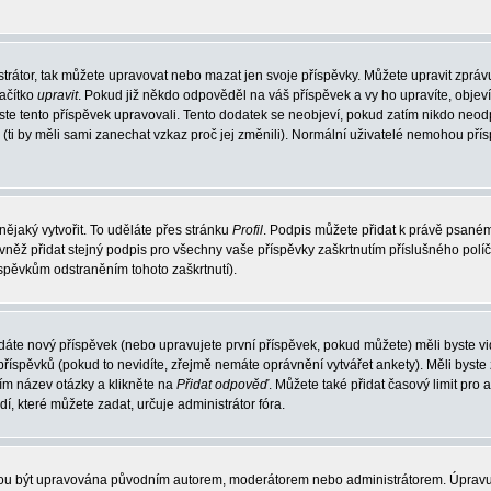
trátor, tak můžete upravovat nebo mazat jen svoje příspěvky. Můžete upravit zpráv
lačítko
upravit
. Pokud již někdo odpověděl na váš příspěvek a vy ho upravíte, objev
t jste tento příspěvek upravovali. Tento dodatek se neobjeví, pokud zatím nikdo ne
k (ti by měli sami zanechat vzkaz proč jej změnili). Normální uživatelé nemohou př
nějaký vytvořit. To uděláte přes stránku
Profil
. Podpis můžete přidat k právě psané
vněž přidat stejný podpis pro všechny vaše příspěvky zaškrtnutím příslušného políč
spěvkům odstraněním tohoto zaškrtnutí).
dáte nový příspěvek (nebo upravujete první příspěvek, pokud můžete) měli byste vid
íspěvků (pokud to nevidíte, zřejmě nemáte oprávnění vytvářet ankety). Měli byste
ím název otázky a klikněte na
Přidat odpověď
. Můžete také přidat časový limit pro 
které můžete zadat, určuje administrátor fóra.
ohou být upravována původním autorem, moderátorem nebo administrátorem. Úpravu 