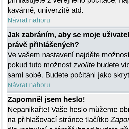
přihlašujete z veřejného počítače, na
kavárně, univerzitě atd.
Návrat nahoru
Jak zabráním, aby se moje uživate
právě přihlášených?
Ve vašem nastavení najděte možnos
pokud tuto možnost
zvolíte
budete vid
sami sobě. Budete počítáni jako skryt
Návrat nahoru
Zapomněl jsem heslo!
Nepanikařte! Vaše heslo můžeme obn
na přihlašovací stránce tlačítko
Zapom