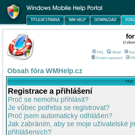
fo
O všem
FAQ
Hledat
Sez
Osobní nastavení
Při
Obsah fóra WMHelp.cz
FAQ
Registrace a přihlášení
Proč se nemohu přihlásit?
Je vůbec potřeba se registrovat?
Proč jsem automaticky odhlášen?
Jak zabráním, aby se moje uživatelské 
přihlášených?