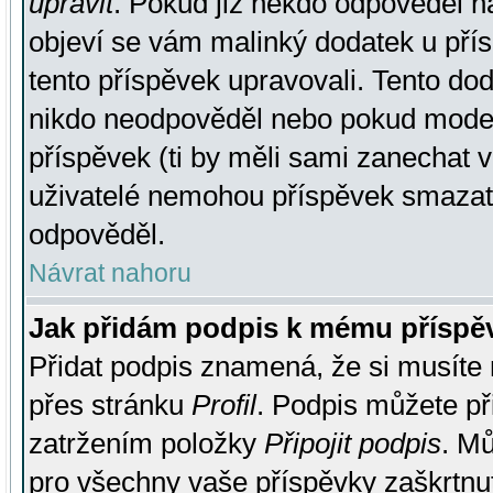
upravit
. Pokud již někdo odpověděl na
objeví se vám malinký dodatek u přísp
tento příspěvek upravovali. Tento do
nikdo neodpověděl nebo pokud moderá
příspěvek (ti by měli sami zanechat v
uživatelé nemohou příspěvek smazat,
odpověděl.
Návrat nahoru
Jak přidám podpis k mému příspě
Přidat podpis znamená, že si musíte n
přes stránku
Profil
. Podpis můžete p
zatržením položky
Připojit podpis
. Mů
pro všechny vaše příspěvky zaškrtnut