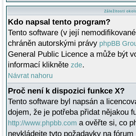
Záležitosti oko
Kdo napsal tento program?
Tento software (v její nemodifikované
chráněn autorskými právy
phpBB Gro
General Public Licence a může být vo
informací klikněte
.
zde
Návrat nahoru
Proč není k dispozici funkce X?
Tento software byl napsán a licenco
dojem, že je potřeba přidat nějakou f
a ověřte si, co 
http://www.phpbb.com
nevkládejte tyto požadavky na fóru