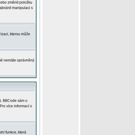
 nebo změnit položku
abránit manipulaci s
rizaci, kterou může
ejmě nemáte oprávněný
ky). BBCode sám o
Pro více informací o
tní
funkce, která