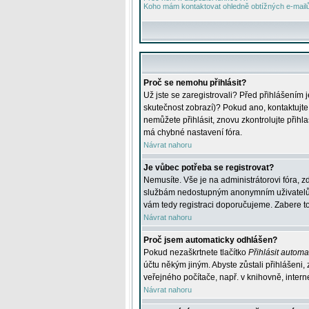
Koho mám kontaktovat ohledně obtížných e-mailů 
Proč se nemohu přihlásit?
Už jste se zaregistrovali? Před přihlášením 
skutečnost zobrazí)? Pokud ano, kontaktujte a
nemůžete přihlásit, znovu zkontrolujte přih
má chybné nastavení fóra.
Návrat nahoru
Je vůbec potřeba se registrovat?
Nemusíte. Vše je na administrátorovi fóra, z
službám nedostupným anonymním uživatelům, j
vám tedy registraci doporučujeme. Zabere to 
Návrat nahoru
Proč jsem automaticky odhlášen?
Pokud nezaškrtnete tlačítko
Přihlásit automat
účtu někým jiným. Abyste zůstali přihlášeni,
veřejného počítače, např. v knihovně, intern
Návrat nahoru