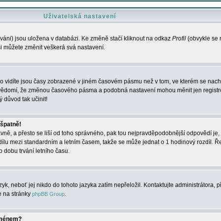
Uživatelská nastavení
váni) jsou uložena v databázi. Ke změně stačí kliknout na odkaz
Profil
(obvykle se n
 si můžete změnit veškerá svá nastavení.
o vidíte jsou časy zobrazené v jiném časovém pásmu než v tom, ve kterém se nacház
 vědomí, že změnou časového pásma a podobná nastavení mohou měnit jen registro
ý důvod tak učinit!
 špatně!
rávně, a přesto se liší od toho správného, pak tou nejpravděpodobnější odpovědí je, 
dílu mezi standardním a letním časem, takže se může jednat o 1 hodinový rozdíl. 
dobu trvání letního času.
yk, neboť jej nikdo do tohoto jazyka zatím nepřeložil. Kontaktujte administrátora, p
te na stránky
.
phpBB Group
jménem?