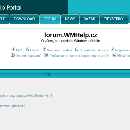
forum.WMHelp.cz
O všem, co souvisí s Windows Mobile
FAQ
Hledat
Seznam uživatelů
Uživatelské skupiny
Registrac
Osobní nastavení
Přihlásit se pro kontrolu soukromých zpráv
Přihlášen
FAQ
jevilo v seznamu právě přihlášených?
nemohu přihlásit?!
!