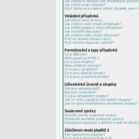
Jak zobrazím obrázek pod uživatelským jménem
Jak změní svoje zařazení?
Když kliknu na e-mailový odkaz uživatele, jsem v
Vkládání příspěvků
Jak vložím téma do fóra?
Jak změním nebo smažu příspěvek?
Jak přidám podpis k mému příspěvku?
Jak vytvořím hlasování?
Jak změním nebo smažu hlasování?
Proč se nemohu dostat k fóru?
Proč nemohu hlasovat v anketě?
Formátování a typy příspěvků
Co je BBCode?
Můžu používat HTML?
Co to jsou smajlíky?
Mohu přidávat obrázky?
Co to jsou oznámení?
Co to jsou důležitá témata?
Co to jsou uzamčená témata?
Uživatelské úrovně a skupiny
Kdo jsou administrátoři?
Kdo jsou moderátoři?
Co jsou uživatelské skupiny?
Jak se mohu zapojit do uživatelské skupiny?
Jak se stanu moderátorem uživatelské skupiny?
Soukromé zprávy
Nemůžu posílat soukromé zprávy!
Dostávám nechtěné soukromé zprávy!
Dostal jsem spamový a obtížný e-mail od někoho 
Záležitosti okolo phpBB 2
Kdo napsal tento program?
Proč není k dispozici funkce X?