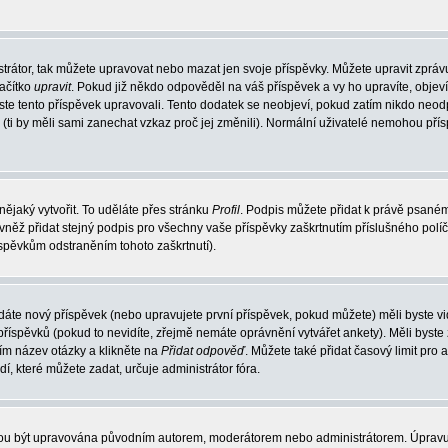
trátor, tak můžete upravovat nebo mazat jen svoje příspěvky. Můžete upravit zpráv
lačítko
upravit
. Pokud již někdo odpověděl na váš příspěvek a vy ho upravíte, objev
t jste tento příspěvek upravovali. Tento dodatek se neobjeví, pokud zatím nikdo ne
k (ti by měli sami zanechat vzkaz proč jej změnili). Normální uživatelé nemohou př
nějaký vytvořit. To uděláte přes stránku
Profil
. Podpis můžete přidat k právě psané
vněž přidat stejný podpis pro všechny vaše příspěvky zaškrtnutím příslušného políč
spěvkům odstraněním tohoto zaškrtnutí).
dáte nový příspěvek (nebo upravujete první příspěvek, pokud můžete) měli byste vid
íspěvků (pokud to nevidíte, zřejmě nemáte oprávnění vytvářet ankety). Měli byste
ím název otázky a klikněte na
Přidat odpověď
. Můžete také přidat časový limit pro 
které můžete zadat, určuje administrátor fóra.
ohou být upravována původním autorem, moderátorem nebo administrátorem. Úpravu 