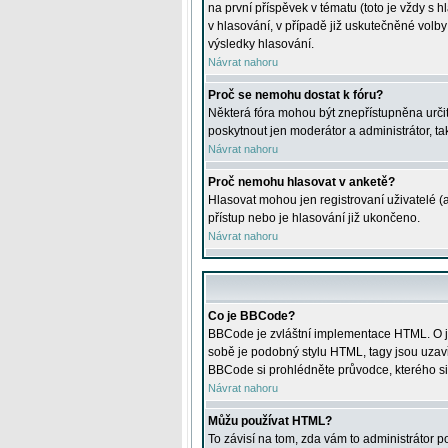
na první příspěvek v tématu (toto je vždy 
v hlasování, v případě již uskutečněné volb
výsledky hlasování.
Návrat nahoru
Proč se nemohu dostat k fóru?
Některá fóra mohou být znepřístupněna určitý
poskytnout jen moderátor a administrátor, tak
Návrat nahoru
Proč nemohu hlasovat v anketě?
Hlasovat mohou jen registrovaní uživatelé (
přístup nebo je hlasování již ukončeno.
Návrat nahoru
Co je BBCode?
BBCode je zvláštní implementace HTML. O je
sobě je podobný stylu HTML, tagy jsou uzavřen
BBCode si prohlédněte průvodce, kterého si
Návrat nahoru
Můžu používat HTML?
To závisí na tom, zda vám to administrátor po