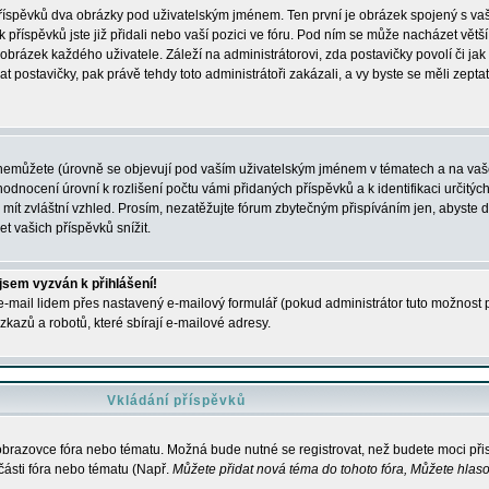
 příspěvků dva obrázky pod uživatelským jménem. Ten první je obrázek spojený s vaš
ik příspěvků jste již přidali nebo vaší pozici ve fóru. Pod ním se může nacházet vět
í obrázek každého uživatele. Záleží na administrátorovi, zda postavičky povolí či jak 
postavičky, pak právě tehdy toto administrátoři zakázali, a vy byste se měli zepta
nemůžete (úrovně se objevují pod vaším uživatelským jménem v tématech a na vaše
odnocení úrovní k rozlišení počtu vámi přidaných příspěvků a k identifikaci určitých
ít zvláštní vzhled. Prosím, nezatěžujte fórum zbytečným přispíváním jen, abyste d
 vašich příspěvků snížit.
 jsem vyzván k přihlášení!
-mail lidem přes nastavený e-mailový formulář (pokud administrátor tuto možnost po
azů a robotů, které sbírají e-mailové adresy.
Vkládání příspěvků
 obrazovce fóra nebo tématu. Možná bude nutné se registrovat, než budete moci přis
části fóra nebo tématu (Např.
Můžete přidat nová téma do tohoto fóra, Můžete hlasov