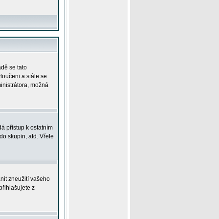
adě se tato
yloučeni a stále se
ministrátora, možná
á přístup k ostatním
o skupin, atd. Vřele
nit zneužití vašeho
přihlašujete z