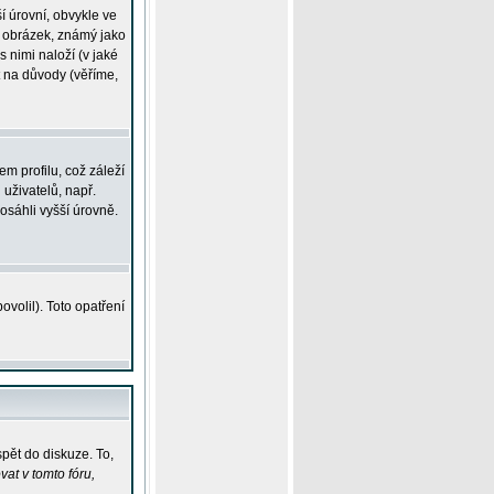
í úrovní, obvykle ve
ší obrázek, známý jako
s nimi naloží (v jaké
t na důvody (věříme,
m profilu, což záleží
 uživatelů, např.
osáhli vyšší úrovně.
volil). Toto opatření
pět do diskuze. To,
at v tomto fóru,