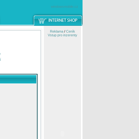
windowsmobile.cz
Reklama
/
Ceník
Vstup pro inzerenty
e
í