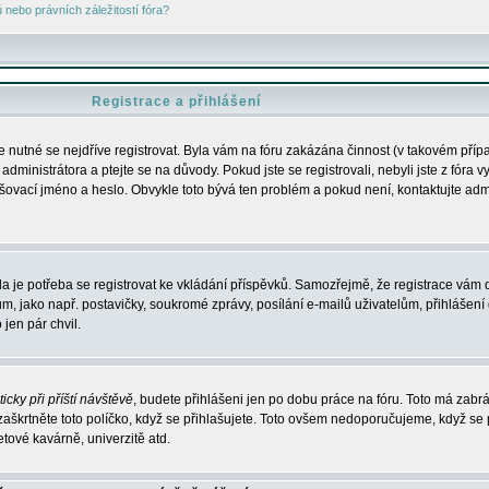
nebo právních záležitostí fóra?
Registrace a přihlášení
je nutné se nejdříve registrovat. Byla vám na fóru zakázána činnost (v takovém příp
dministrátora a ptejte se na důvody. Pokud jste se registrovali, nebyli jste z fóra v
lašovací jméno a heslo. Obvykle toto bývá ten problém a pokud není, kontaktujte ad
da je potřeba se registrovat ke vkládání příspěvků. Samozřejmě, že registrace vám d
ako např. postavičky, soukromé zprávy, posílání e-mailů uživatelům, přihlášení d
jen pár chvil.
icky při příští návštěvě
, budete přihlášeni jen po dobu práce na fóru. Toto má zabrá
 zaškrtněte toto políčko, když se přihlašujete. Toto ovšem nedoporučujeme, když se 
etové kavárně, univerzitě atd.