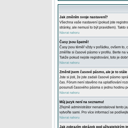
Jak změním svoje nastavení?
Všechna vaše nastavení (pokud jste registro
stránky, ale nemusí to být pravidlem). Takto
Návrat nahoru
Časy jsou špatně!
Časy jsou téměř vždy v pořádku, ovšem to, c
změňte si časové pásmo v profilu. Berte na
Takže pokud nejste registrováni, toto je dobr
Návrat nahoru
Změnil jsem časové pásmo, ale je to stále
Jste si jisti, že jste zadali časové pásmo sp
čas. Fórum není stavěno na uplatňování roz
posunutí časového pásma o jednu hodinu po 
Návrat nahoru
Můj jazyk není na seznamu!
Zřejmě administrátor nenainstaloval tento jaz
vytvořte sami. Pro více informací se podívej
Návrat nahoru
Jak zobrazím obrázek pod uživatelským 