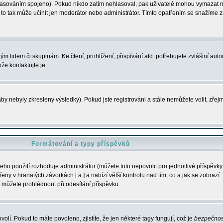
s hlasováním spojeno). Pokud nikdo zatím nehlasoval, pak uživatelé mohou vymazat
y to tak může učinit jen moderátor nebo administrátor. Tímto opatřením se snažíme z
m lidem či skupinám. Ke čtení, prohlížení, přispívání atd. potřebujete zvláštní auto
že kontaktujte je.
aby nebyly zkresleny výsledky). Pokud jste registrováni a stále nemůžete volit, zř
Formátování a typy příspěvků
ho použití rozhoduje administrátor (můžete toto nepovolit pro jednotlivé příspěv
y v hranatých závorkách [ a ] a nabízí větší kontrolu nad tím, co a jak se zobrazí. 
 můžete prohlédnout při odesílání příspěvku.
volí. Pokud to máte povoleno, zjistíte, že jen některé tagy fungují, což je
bezpečnos