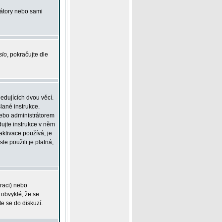
rátory nebo sami
slo
, pokračujte dle
edujících dvou věcí.
lané instrukce.
 nebo administrátorem
dujte instrukce v něm
aktivace používá, je
ste použili je platná,
traci) nebo
 obvyklé, že se
te se do diskuzí.