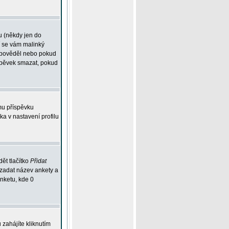
u (někdy jen do
í se vám malinký
odpověděl nebo pokud
íspěvek smazat, pokud
mu příspěvku
ka v nastavení profilu
ět tlačítko
Přidat
 zadat název ankety a
anketu, kde 0
zahájíte kliknutím