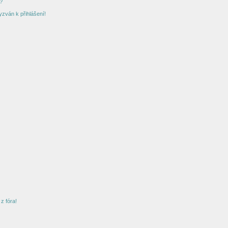
?
yzván k přihlášení!
z fóra!