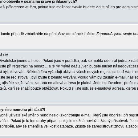
éno objevilo v seznamu právě přihlášených?
vaši přítomnost ve fóru
, pokud tuto možnost
zvolíte
budete viditelní jen pro administ
tomto případě zmáčkněte na přihlašovací stránce tlačítko
Zapomněl jsem svoje he
ásit!
živatelské jméno a heslo. Pokud jsou v pořádku, pak se mohla odehrát jedna z násl
ste při registraci na odkaz
... a je mi méně než 13 let
, budete muset následovat zas
í být aktivován. Některá fóra vyžadují aktivaci všech nových registrací, buď Vámi,
jste se registrovali, byli byste k tomuto vyzváni. Pokud vám byl zaslán e-mail, násle
, ujistěte se, že vámi zadaná emailová adresa je platná. Jedním důvodem, proč se 
elů, kteří se snaží pouze obtěžovat. Pokud si jste jisti, že e-mailová adresa, kterou j
nyní se nemohu přihlásit?!
né uživatelské jméno nebo heslo (zkontrolujte e-mail, který jste obdrželi při regis
čet. Pokud je to ten druhý případ, pak jste možná nevložili žádný příspěvek. Je to
nepřispěli, aby se zmenšila velikost databáze. Zkuste se zaregistrovat znovu a zapoj