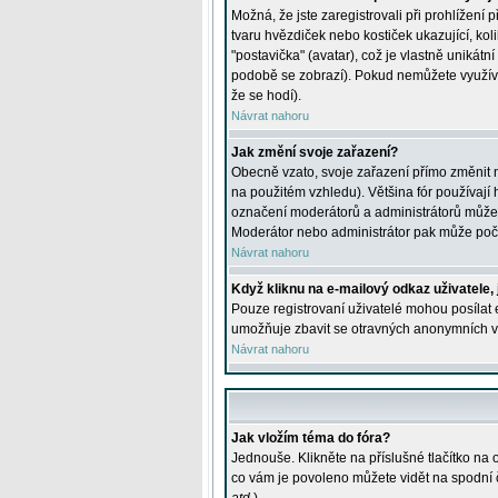
Možná, že jste zaregistrovali při prohlížení
tvaru hvězdiček nebo kostiček ukazující, kol
"postavička" (avatar), což je vlastně unikátn
podobě se zobrazí). Pokud nemůžete využívat 
že se hodí).
Návrat nahoru
Jak změní svoje zařazení?
Obecně vzato, svoje zařazení přímo změnit 
na použitém vzhledu). Většina fór používají h
označení moderátorů a administrátorů může m
Moderátor nebo administrátor pak může počet
Návrat nahoru
Když kliknu na e-mailový odkaz uživatele,
Pouze registrovaní uživatelé mohou posílat e
umožňuje zbavit se otravných anonymních vzk
Návrat nahoru
Jak vložím téma do fóra?
Jednouše. Klikněte na příslušné tlačítko na
co vám je povoleno můžete vidět na spodní 