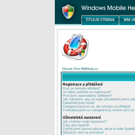
Obsah fóra WMHelp.cz
Registrace a přihlášení
Proč se nemohu přihlásit?
Je vůbec potřeba se registrovat?
Proč jsem automaticky odhlášen?
Jak zabráním, aby se moje uživatelské jméno ob
Zapomněl jsem heslo!
Zaregistroval jsem se, ale nemohu se přihlásit!
V minulosti jsem se zaregistroval, ovšem nyní se 
Uživatelská nastavení
Jak změním svoje nastavení?
Časy jsou špatně!
Změnil jsem časové pásmo, ale je to stále špatně
Můj jazyk není na seznamu!