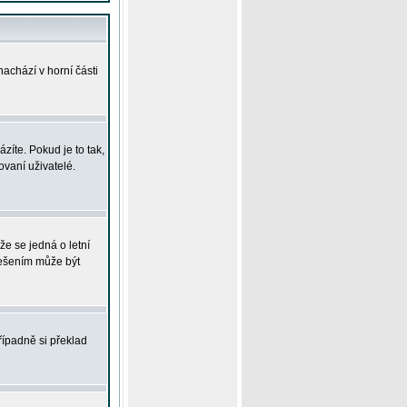
achází v horní části
íte. Pokud je to tak,
vaní uživatelé.
že se jedná o letní
Řešením může být
řípadně si překlad