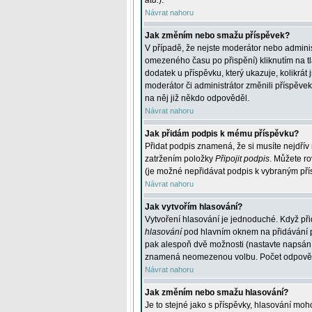
atd.
).
Návrat nahoru
Jak změním nebo smažu příspěvek?
V případě, že nejste moderátor nebo adminis
omezeného času po přispění) kliknutím na t
dodatek u příspěvku, který ukazuje, kolikrá
moderátor či administrátor změnili příspěve
na něj již někdo odpověděl.
Návrat nahoru
Jak přidám podpis k mému příspěvku?
Přidat podpis znamená, že si musíte nejdřív 
zatržením položky
Připojit podpis
. Můžete ro
(je možné nepřidávat podpis k vybraným pří
Návrat nahoru
Jak vytvořím hlasování?
Vytvoření hlasování je jednoduché. Když při
hlasování
pod hlavním oknem na přidávání př
pak alespoň dvě možnosti (nastavte napsán
znamená neomezenou volbu. Počet odpovědí, 
Návrat nahoru
Jak změním nebo smažu hlasování?
Je to stejné jako s příspěvky, hlasování m