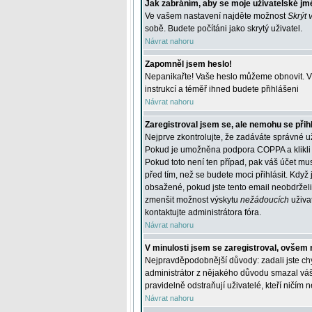
Jak zabráním, aby se moje uživatelské jm
Ve vašem nastavení najděte možnost
Skrýt 
sobě. Budete počítáni jako skrytý uživatel.
Návrat nahoru
Zapomněl jsem heslo!
Nepanikařte! Vaše heslo můžeme obnovit. V 
instrukcí a téměř ihned budete přihlášeni
Návrat nahoru
Zaregistroval jsem se, ale nemohu se přihl
Nejprve zkontrolujte, že zadáváte správné u
Pokud je umožněna podpora COPPA a klikli j
Pokud toto není ten případ, pak váš účet mus
před tím, než se budete moci přihlásit. Když 
obsažené, pokud jste tento email neobdrželi
zmenšit možnost výskytu
nežádoucích
uživat
kontaktujte administrátora fóra.
Návrat nahoru
V minulosti jsem se zaregistroval, ovšem 
Nejpravděpodobnější důvody: zadali jste chyb
administrátor z nějakého důvodu smazal váš ú
pravidelně odstraňují uživatelé, kteří ničím 
Návrat nahoru