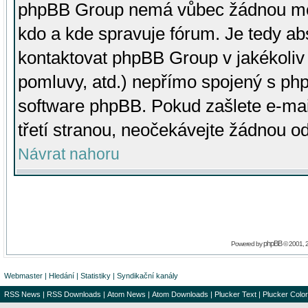
phpBB Group nemá vůbec žádnou moc 
kdo a kde spravuje fórum. Je tedy a
kontaktovat phpBB Group v jakékoliv p
pomluvy, atd.) nepřímo spojený s p
software phpBB. Pokud zašlete e-mai
třetí stranou, neočekávejte žádnou o
Návrat nahoru
phpBB
Powered by
© 2001, 
Webmaster
|
Hledání
|
Statistiky
|
Syndikační kanály
RSS News
|
RSS Downloads
|
Atom News
|
Atom Downloads
|
Plucker Text
|
Plucker Color