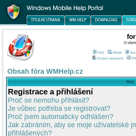
fo
O všem
FAQ
Hledat
Sez
Osobní nastavení
Při
Obsah fóra WMHelp.cz
FAQ
Registrace a přihlášení
Proč se nemohu přihlásit?
Je vůbec potřeba se registrovat?
Proč jsem automaticky odhlášen?
Jak zabráním, aby se moje uživatelské 
přihlášených?