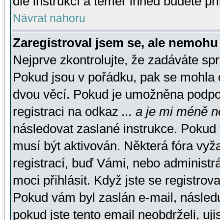
dle instrukcí a téměř ihned budete př
Návrat nahoru
Zaregistroval jsem se, ale nemohu 
Nejprve zkontrolujte, že zadáváte sp
Pokud jsou v pořádku, pak se mohla o
dvou věcí. Pokud je umožněna podpora
registraci na odkaz
... a je mi méně n
následovat zaslané instrukce. Pokud t
musí být aktivován. Některá fóra vyž
registrací, buď Vámi, nebo administr
moci přihlásit. Když jste se registrova
Pokud vám byl zaslán e-mail, násled
pokud jste tento email neobdrželi, uj