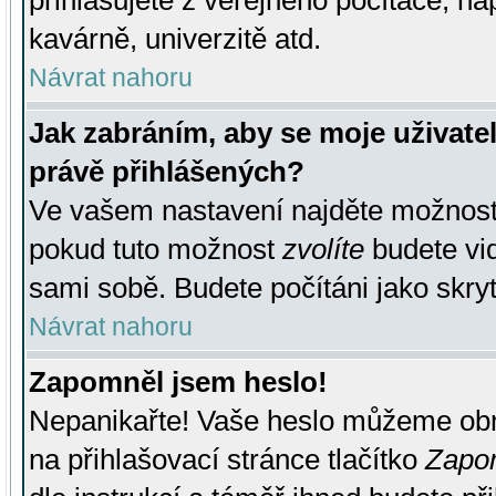
přihlašujete z veřejného počítače, na
kavárně, univerzitě atd.
Návrat nahoru
Jak zabráním, aby se moje uživate
právě přihlášených?
Ve vašem nastavení najděte možnos
pokud tuto možnost
zvolíte
budete vid
sami sobě. Budete počítáni jako skryt
Návrat nahoru
Zapomněl jsem heslo!
Nepanikařte! Vaše heslo můžeme obn
na přihlašovací stránce tlačítko
Zapom