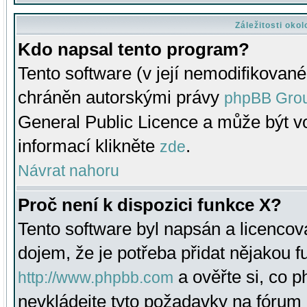
Záležitosti oko
Kdo napsal tento program?
Tento software (v její nemodifikované
chráněn autorskými právy
phpBB Gro
General Public Licence a může být vo
informací klikněte
.
zde
Návrat nahoru
Proč není k dispozici funkce X?
Tento software byl napsán a licenco
dojem, že je potřeba přidat nějakou f
a ověřte si, co 
http://www.phpbb.com
nevkládejte tyto požadavky na fóru