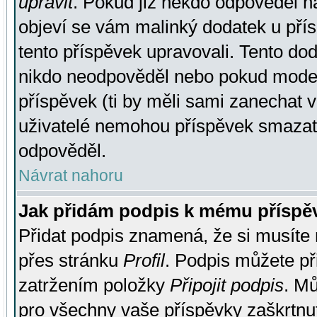
upravit
. Pokud již někdo odpověděl na
objeví se vám malinký dodatek u přísp
tento příspěvek upravovali. Tento do
nikdo neodpověděl nebo pokud moderá
příspěvek (ti by měli sami zanechat v
uživatelé nemohou příspěvek smazat,
odpověděl.
Návrat nahoru
Jak přidám podpis k mému příspě
Přidat podpis znamená, že si musíte n
přes stránku
Profil
. Podpis můžete p
zatržením položky
Připojit podpis
. Mů
pro všechny vaše příspěvky zaškrtnut