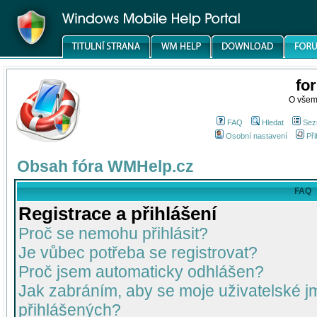
fo
O všem
FAQ
Hledat
Sez
Osobní nastavení
Při
Obsah fóra WMHelp.cz
FAQ
Registrace a přihlášení
Proč se nemohu přihlásit?
Je vůbec potřeba se registrovat?
Proč jsem automaticky odhlášen?
Jak zabráním, aby se moje uživatelské 
přihlášených?