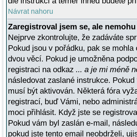
dle instrukcí a téměř ihned budete př
Návrat nahoru
Zaregistroval jsem se, ale nemohu 
Nejprve zkontrolujte, že zadáváte sp
Pokud jsou v pořádku, pak se mohla o
dvou věcí. Pokud je umožněna podpora
registraci na odkaz
... a je mi méně n
následovat zaslané instrukce. Pokud t
musí být aktivován. Některá fóra vyž
registrací, buď Vámi, nebo administr
moci přihlásit. Když jste se registrova
Pokud vám byl zaslán e-mail, násled
pokud jste tento email neobdrželi, uj