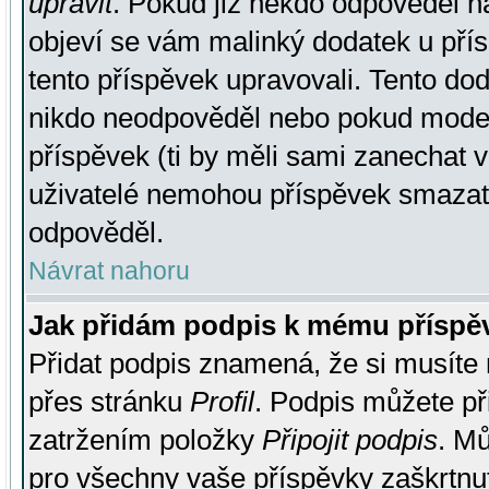
upravit
. Pokud již někdo odpověděl na
objeví se vám malinký dodatek u přísp
tento příspěvek upravovali. Tento do
nikdo neodpověděl nebo pokud moderá
příspěvek (ti by měli sami zanechat v
uživatelé nemohou příspěvek smazat,
odpověděl.
Návrat nahoru
Jak přidám podpis k mému příspě
Přidat podpis znamená, že si musíte n
přes stránku
Profil
. Podpis můžete p
zatržením položky
Připojit podpis
. Mů
pro všechny vaše příspěvky zaškrtnut