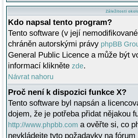
Záležitosti oko
Kdo napsal tento program?
Tento software (v její nemodifikované
chráněn autorskými právy
phpBB Gro
General Public Licence a může být vo
informací klikněte
.
zde
Návrat nahoru
Proč není k dispozici funkce X?
Tento software byl napsán a licenco
dojem, že je potřeba přidat nějakou f
a ověřte si, co 
http://www.phpbb.com
nevkládejte tyto požadavky na fóru