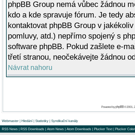
phpBB Group nemá vůbec žádnou moc 
kdo a kde spravuje fórum. Je tedy a
kontaktovat phpBB Group v jakékoliv p
pomluvy, atd.) nepřímo spojený s p
software phpBB. Pokud zašlete e-mai
třetí stranou, neočekávejte žádnou o
Návrat nahoru
phpBB
Powered by
© 2001, 
Webmaster
|
Hledání
|
Statistiky
|
Syndikační kanály
RSS News
|
RSS Downloads
|
Atom News
|
Atom Downloads
|
Plucker Text
|
Plucker Color