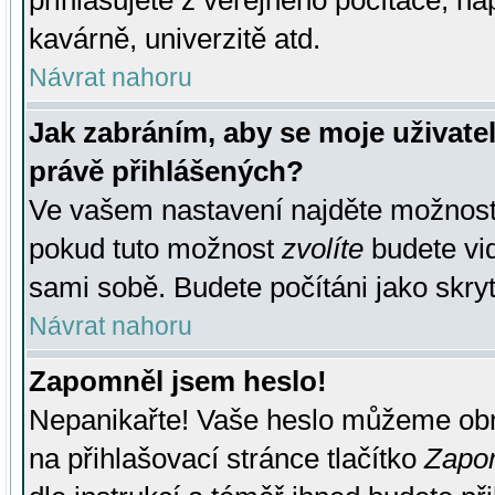
přihlašujete z veřejného počítače, na
kavárně, univerzitě atd.
Návrat nahoru
Jak zabráním, aby se moje uživate
právě přihlášených?
Ve vašem nastavení najděte možnos
pokud tuto možnost
zvolíte
budete vid
sami sobě. Budete počítáni jako skryt
Návrat nahoru
Zapomněl jsem heslo!
Nepanikařte! Vaše heslo můžeme obn
na přihlašovací stránce tlačítko
Zapom