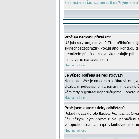
Koho mám kontaktovat ohledně obtížných e-mailů 
Proč se nemohu přihlásit?
Už jste se zaregistrovali? Před přihlášením 
skutečnost zobrazí)? Pokud ano, kontaktujte a
nemůžete přihlásit, znovu zkontrolujte přih
má chybné nastavení fóra.
Návrat nahoru
Je vůbec potřeba se registrovat?
Nemusíte. Vše je na administrátorovi fóra, z
službám nedostupným anonymním uživatelům, j
vám tedy registraci doporučujeme. Zabere to 
Návrat nahoru
Proč jsem automaticky odhlášen?
Pokud nezaškrtnete tlačítko
Přihlásit automat
účtu někým jiným. Abyste zůstali přihlášeni,
veřejného počítače, např. v knihovně, intern
Návrat nahoru