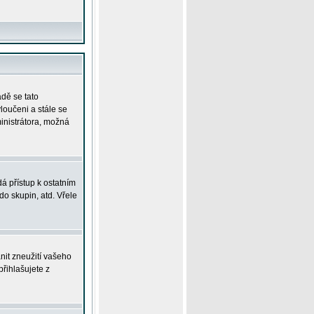
adě se tato
yloučeni a stále se
ministrátora, možná
á přístup k ostatním
o skupin, atd. Vřele
nit zneužití vašeho
přihlašujete z