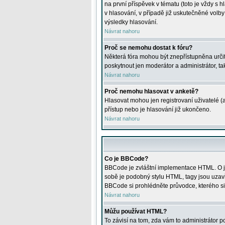
na první příspěvek v tématu (toto je vždy 
v hlasování, v případě již uskutečněné volb
výsledky hlasování.
Návrat nahoru
Proč se nemohu dostat k fóru?
Některá fóra mohou být znepřístupněna určitý
poskytnout jen moderátor a administrátor, tak
Návrat nahoru
Proč nemohu hlasovat v anketě?
Hlasovat mohou jen registrovaní uživatelé (
přístup nebo je hlasování již ukončeno.
Návrat nahoru
Co je BBCode?
BBCode je zvláštní implementace HTML. O je
sobě je podobný stylu HTML, tagy jsou uzavřen
BBCode si prohlédněte průvodce, kterého si
Návrat nahoru
Můžu používat HTML?
To závisí na tom, zda vám to administrátor po