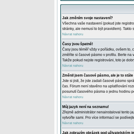
Jak změním svoje nastavení?
Všechna vaše nastavení (pokud jste registro
stránky, ale nemusí to být pravidlem). Takto
Návrat nahoru
Časy jsou špatně!
Časy jsou téměř vždy v pořádku, ovšem to, c
změňte si časové pásmo v profilu. Berte na
Takže pokud nejste registrováni, toto je dobr
Návrat nahoru
Změnil jsem časové pásmo, ale je to stále
Jste si jisti, že jste zadali časové pásmo sp
čas. Fórum není stavěno na uplatňování roz
posunutí časového pásma o jednu hodinu po 
Návrat nahoru
Můj jazyk není na seznamu!
Zřejmě administrátor nenainstaloval tento jaz
vytvořte sami. Pro více informací se podívej
Návrat nahoru
Jak zobrazím obrázek pod uživatelským 