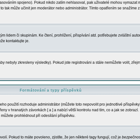
s hlasováním spojeno). Pokud nikdo zatím nehlasoval, pak uživatelé mohou vymazat
y to tak může učinit jen moderátor nebo administrátor. Tímto opatřením se snažíme z
m lidem či skupinám. Ke čtení, prohlížení, přispívání atd. potřebujete zvláštní auto
že kontaktujte je.
aby nebyly zkresleny výsledky). Pokud jste registrováni a stále nemůžete volit, zř
Formátování a typy příspěvků
ho použití rozhoduje administrátor (můžete toto nepovolit pro jednotlivé příspěv
y v hranatých závorkách [ a ] a nabízí větší kontrolu nad tím, co a jak se zobrazí. 
 můžete prohlédnout při odesílání příspěvku.
volí. Pokud to máte povoleno, zjistíte, že jen některé tagy fungují, což je
bezpečnos