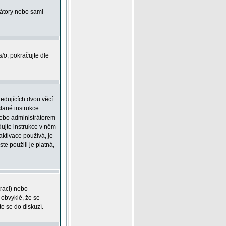
rátory nebo sami
slo
, pokračujte dle
edujících dvou věcí.
lané instrukce.
 nebo administrátorem
dujte instrukce v něm
aktivace používá, je
ste použili je platná,
traci) nebo
 obvyklé, že se
te se do diskuzí.