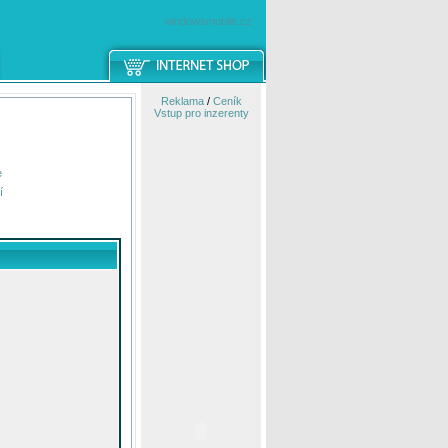
windowsmobile.cz
Reklama
/
Ceník
Vstup pro inzerenty
e
í