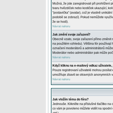
Možná, že jste zaregistrovali při prohlížení
tvaru hvězdiček nebo kostiček ukazující, kol
"postavička" (avatar), což je vlastně unikátn
podobě se zobrazí). Pokud nemůžete využívat 
že se hodí).
Návrat nahoru
Jak změní svoje zařazení?
Obecně vzato, svoje zařazení přímo změnit 
na použitém vzhledu). Většina fór používají h
označení moderátorů a administrátorů může m
Moderátor nebo administrátor pak může počet
Návrat nahoru
Když kliknu na e-mailový odkaz uživatele,
Pouze registrovaní uživatelé mohou posílat e
umožňuje zbavit se otravných anonymních vzk
Návrat nahoru
Jak vložím téma do fóra?
Jednouše. Klikněte na příslušné tlačítko na
co vám je povoleno můžete vidět na spodní 