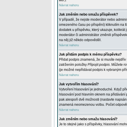
atd.
).
Návrat nahoru
Jak změním nebo smažu příspěvek?
V případě, že nejste moderátor nebo adminis
omezeného času po přispění) kliknutím na t
dodatek u příspěvku, který ukazuje, kolikrá
moderátor či administrátor změnili příspěve
na něj již někdo odpověděl.
Návrat nahoru
Jak přidám podpis k mému příspěvku?
Přidat podpis znamená, že si musíte nejdřív 
zatržením položky
Připojit podpis
. Můžete ro
(je možné nepřidávat podpis k vybraným pří
Návrat nahoru
Jak vytvořím hlasování?
Vytvoření hlasování je jednoduché. Když při
hlasování
pod hlavním oknem na přidávání př
pak alespoň dvě možnosti (nastavte napsán
znamená neomezenou volbu. Počet odpovědí, 
Návrat nahoru
Jak změním nebo smažu hlasování?
Je to stejné jako s příspěvky, hlasování m