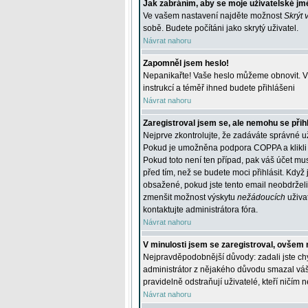
Jak zabráním, aby se moje uživatelské jm
Ve vašem nastavení najděte možnost
Skrýt 
sobě. Budete počítáni jako skrytý uživatel.
Návrat nahoru
Zapomněl jsem heslo!
Nepanikařte! Vaše heslo můžeme obnovit. V 
instrukcí a téměř ihned budete přihlášeni
Návrat nahoru
Zaregistroval jsem se, ale nemohu se přihl
Nejprve zkontrolujte, že zadáváte správné u
Pokud je umožněna podpora COPPA a klikli j
Pokud toto není ten případ, pak váš účet mus
před tím, než se budete moci přihlásit. Když 
obsažené, pokud jste tento email neobdrželi
zmenšit možnost výskytu
nežádoucích
uživat
kontaktujte administrátora fóra.
Návrat nahoru
V minulosti jsem se zaregistroval, ovšem 
Nejpravděpodobnější důvody: zadali jste chyb
administrátor z nějakého důvodu smazal váš ú
pravidelně odstraňují uživatelé, kteří ničím 
Návrat nahoru