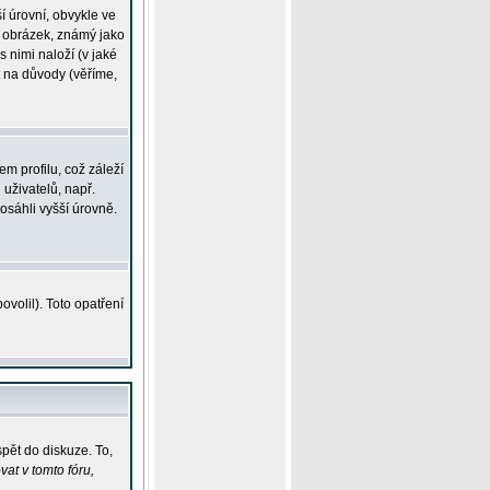
í úrovní, obvykle ve
ší obrázek, známý jako
s nimi naloží (v jaké
t na důvody (věříme,
m profilu, což záleží
 uživatelů, např.
osáhli vyšší úrovně.
volil). Toto opatření
pět do diskuze. To,
at v tomto fóru,