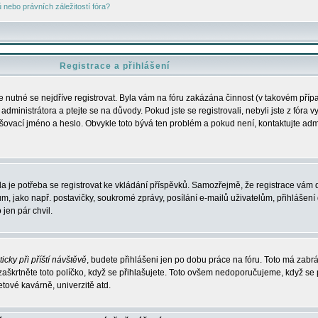
nebo právních záležitostí fóra?
Registrace a přihlášení
je nutné se nejdříve registrovat. Byla vám na fóru zakázána činnost (v takovém příp
dministrátora a ptejte se na důvody. Pokud jste se registrovali, nebyli jste z fóra v
lašovací jméno a heslo. Obvykle toto bývá ten problém a pokud není, kontaktujte ad
da je potřeba se registrovat ke vkládání příspěvků. Samozřejmě, že registrace vám d
ako např. postavičky, soukromé zprávy, posílání e-mailů uživatelům, přihlášení d
jen pár chvil.
icky při příští návštěvě
, budete přihlášeni jen po dobu práce na fóru. Toto má zabrá
 zaškrtněte toto políčko, když se přihlašujete. Toto ovšem nedoporučujeme, když se 
etové kavárně, univerzitě atd.