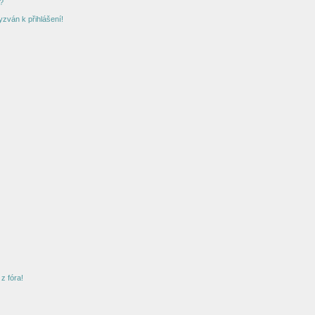
?
yzván k přihlášení!
z fóra!