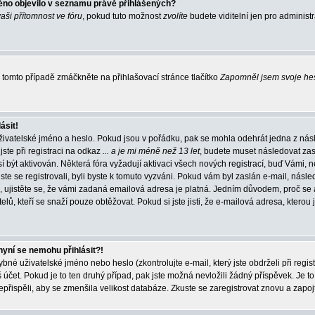
éno objevilo v seznamu právě přihlášených?
vaši přítomnost ve fóru
, pokud tuto možnost
zvolíte
budete viditelní jen pro administ
tomto případě zmáčkněte na přihlašovací stránce tlačítko
Zapomněl jsem svoje he
ásit!
živatelské jméno a heslo. Pokud jsou v pořádku, pak se mohla odehrát jedna z násl
ste při registraci na odkaz
... a je mi méně než 13 let
, budete muset následovat zas
í být aktivován. Některá fóra vyžadují aktivaci všech nových registrací, buď Vámi,
jste se registrovali, byli byste k tomuto vyzváni. Pokud vám byl zaslán e-mail, násle
, ujistěte se, že vámi zadaná emailová adresa je platná. Jedním důvodem, proč se 
elů, kteří se snaží pouze obtěžovat. Pokud si jste jisti, že e-mailová adresa, kterou j
nyní se nemohu přihlásit?!
né uživatelské jméno nebo heslo (zkontrolujte e-mail, který jste obdrželi při regis
čet. Pokud je to ten druhý případ, pak jste možná nevložili žádný příspěvek. Je to
nepřispěli, aby se zmenšila velikost databáze. Zkuste se zaregistrovat znovu a zapoj