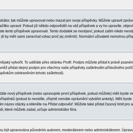
trátor, tak můžete upravovat nebo mazat jen svoje příspěvky. Můžete upravit zpráv
lačítko
upravit
. Pokud již někdo odpověděl na váš příspěvek a vy ho upravíte, objev
t jste tento příspěvek upravovali. Tento dodatek se neobjeví, pokud zatím nikdo ne
k (ti by měli sami zanechat vzkaz proč jej změnili). Normální uživatelé nemohou př
nějaký vytvořit. To uděláte přes stránku
Profil
. Podpis můžete přidat k právě psané
vněž přidat stejný podpis pro všechny vaše příspěvky zaškrtnutím příslušného políč
spěvkům odstraněním tohoto zaškrtnutí).
dáte nový příspěvek (nebo upravujete první příspěvek, pokud můžete) měli byste vid
íspěvků (pokud to nevidíte, zřejmě nemáte oprávnění vytvářet ankety). Měli byste
ím název otázky a klikněte na
Přidat odpověď
. Můžete také přidat časový limit pro 
které můžete zadat, určuje administrátor fóra.
ohou být upravována původním autorem, moderátorem nebo administrátorem. Úpravu 