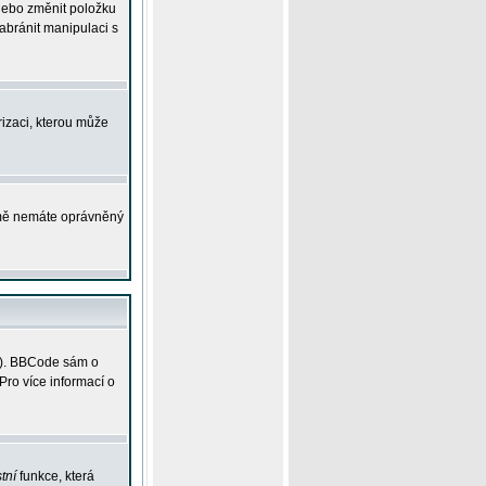
 nebo změnit položku
abránit manipulaci s
rizaci, kterou může
ejmě nemáte oprávněný
ky). BBCode sám o
Pro více informací o
tní
funkce, která