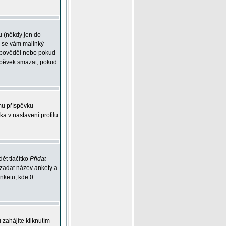
u (někdy jen do
í se vám malinký
odpověděl nebo pokud
íspěvek smazat, pokud
mu příspěvku
ka v nastavení profilu
ět tlačítko
Přidat
 zadat název ankety a
anketu, kde 0
zahájíte kliknutím