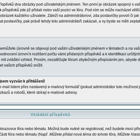
 příspěvků dva obrázky pod uživatelským jménem. Ten první je obrázek spojený s vaš
ik příspěvků jste již přidali nebo vaší pozici ve fóru. Pod ním se může nacházet vět
í obrázek každého uživatele. Záleží na administrátorovi, zda postavičky povolí či jak 
postavičky, pak právě tehdy toto administrátoři zakázali, a vy byste se měli zepta
nemůžete (úrovně se objevují pod vaším uživatelským jménem v tématech a na vaše
odnocení úrovní k rozlišení počtu vámi přidaných příspěvků a k identifikaci určitých
ít zvláštní vzhled. Prosím, nezatěžujte fórum zbytečným přispíváním jen, abyste d
 vašich příspěvků snížit.
 jsem vyzván k přihlášení!
-mail lidem přes nastavený e-mailový formulář (pokud administrátor tuto možnost po
azů a robotů, které sbírají e-mailové adresy.
Vkládání příspěvků
 obrazovce fóra nebo tématu. Možná bude nutné se registrovat, než budete moci přis
části fóra nebo tématu (Např.
Můžete přidat nová téma do tohoto fóra, Můžete hlasov