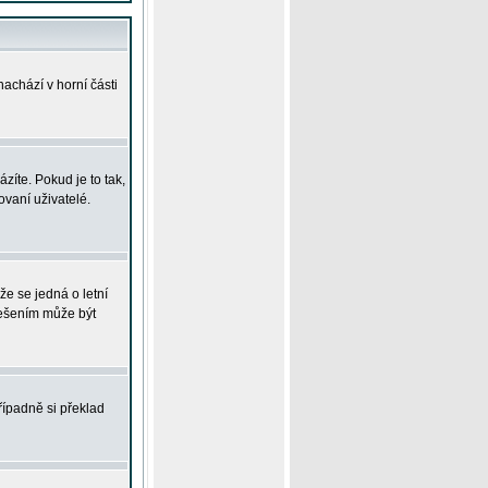
achází v horní části
íte. Pokud je to tak,
vaní uživatelé.
že se jedná o letní
Řešením může být
řípadně si překlad