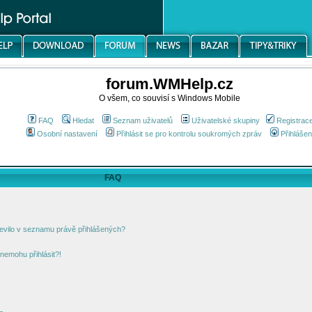
forum.WMHelp.cz
O všem, co souvisí s Windows Mobile
FAQ
Hledat
Seznam uživatelů
Uživatelské skupiny
Registrac
Osobní nastavení
Přihlásit se pro kontrolu soukromých zpráv
Přihlášen
FAQ
jevilo v seznamu právě přihlášených?
nemohu přihlásit?!
!