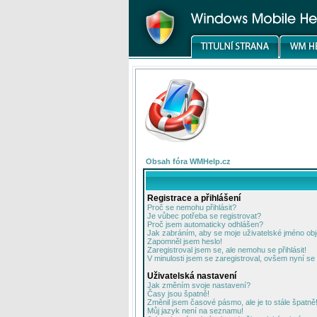
Obsah fóra WMHelp.cz
Registrace a přihlášení
Proč se nemohu přihlásit?
Je vůbec potřeba se registrovat?
Proč jsem automaticky odhlášen?
Jak zabráním, aby se moje uživatelské jméno ob
Zapomněl jsem heslo!
Zaregistroval jsem se, ale nemohu se přihlásit!
V minulosti jsem se zaregistroval, ovšem nyní se 
Uživatelská nastavení
Jak změním svoje nastavení?
Časy jsou špatně!
Změnil jsem časové pásmo, ale je to stále špatně
Můj jazyk není na seznamu!