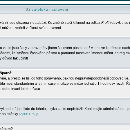
Uživatelská nastavení
váni) jsou uložena v databázi. Ke změně stačí kliknout na odkaz
Profil
(obvykle se n
 si můžete změnit veškerá svá nastavení.
o vidíte jsou časy zobrazené v jiném časovém pásmu než v tom, ve kterém se nacház
 vědomí, že změnou časového pásma a podobná nastavení mohou měnit jen registro
ý důvod tak učinit!
 špatně!
rávně, a přesto se liší od toho správného, pak tou nejpravděpodobnější odpovědí je, 
dílu mezi standardním a letním časem, takže se může jednat o 1 hodinový rozdíl. 
dobu trvání letního času.
yk, neboť jej nikdo do tohoto jazyka zatím nepřeložil. Kontaktujte administrátora, p
te na stránky
.
phpBB Group
jménem?