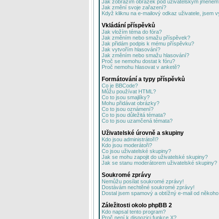
Jak zobrazím obrázek pod uživatelským jménem
Jak změní svoje zařazení?
Když kliknu na e-mailový odkaz uživatele, jsem v
Vkládání příspěvků
Jak vložím téma do fóra?
Jak změním nebo smažu příspěvek?
Jak přidám podpis k mému příspěvku?
Jak vytvořím hlasování?
Jak změním nebo smažu hlasování?
Proč se nemohu dostat k fóru?
Proč nemohu hlasovat v anketě?
Formátování a typy příspěvků
Co je BBCode?
Můžu používat HTML?
Co to jsou smajlíky?
Mohu přidávat obrázky?
Co to jsou oznámení?
Co to jsou důležitá témata?
Co to jsou uzamčená témata?
Uživatelské úrovně a skupiny
Kdo jsou administrátoři?
Kdo jsou moderátoři?
Co jsou uživatelské skupiny?
Jak se mohu zapojit do uživatelské skupiny?
Jak se stanu moderátorem uživatelské skupiny?
Soukromé zprávy
Nemůžu posílat soukromé zprávy!
Dostávám nechtěné soukromé zprávy!
Dostal jsem spamový a obtížný e-mail od někoho 
Záležitosti okolo phpBB 2
Kdo napsal tento program?
Proč není k dispozici funkce X?