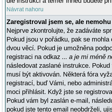
dle instrukcí a téměř ihned budete př
Návrat nahoru
Zaregistroval jsem se, ale nemohu 
Nejprve zkontrolujte, že zadáváte sp
Pokud jsou v pořádku, pak se mohla o
dvou věcí. Pokud je umožněna podpora
registraci na odkaz
... a je mi méně n
následovat zaslané instrukce. Pokud t
musí být aktivován. Některá fóra vyž
registrací, buď Vámi, nebo administr
moci přihlásit. Když jste se registrova
Pokud vám byl zaslán e-mail, násled
pokud jste tento email neobdrželi, uj