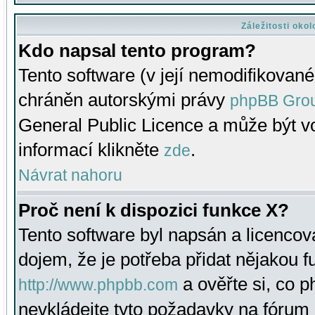
Záležitosti oko
Kdo napsal tento program?
Tento software (v její nemodifikované
chráněn autorskými právy
phpBB Gro
General Public Licence a může být vo
informací klikněte
.
zde
Návrat nahoru
Proč není k dispozici funkce X?
Tento software byl napsán a licenco
dojem, že je potřeba přidat nějakou f
a ověřte si, co 
http://www.phpbb.com
nevkládejte tyto požadavky na fóru