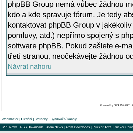
phpBB Group nemá vůbec žádnou moc 
kdo a kde spravuje fórum. Je tedy a
kontaktovat phpBB Group v jakékoliv p
pomluvy, atd.) nepřímo spojený s p
software phpBB. Pokud zašlete e-mai
třetí stranou, neočekávejte žádnou o
Návrat nahoru
phpBB
Powered by
© 2001, 
Webmaster
|
Hledání
|
Statistiky
|
Syndikační kanály
RSS News
|
RSS Downloads
|
Atom News
|
Atom Downloads
|
Plucker Text
|
Plucker Color