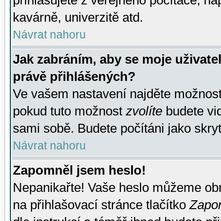
přihlašujete z veřejného počítače, na
kavárně, univerzitě atd.
Návrat nahoru
Jak zabráním, aby se moje uživate
právě přihlášených?
Ve vašem nastavení najděte možnos
pokud tuto možnost
zvolíte
budete vid
sami sobě. Budete počítáni jako skryt
Návrat nahoru
Zapomněl jsem heslo!
Nepanikařte! Vaše heslo můžeme obn
na přihlašovací stránce tlačítko
Zapom