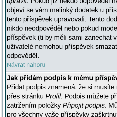
upravit
. Pokud již někdo odpověděl na
objeví se vám malinký dodatek u přísp
tento příspěvek upravovali. Tento do
nikdo neodpověděl nebo pokud moderá
příspěvek (ti by měli sami zanechat v
uživatelé nemohou příspěvek smazat,
odpověděl.
Návrat nahoru
Jak přidám podpis k mému příspě
Přidat podpis znamená, že si musíte n
přes stránku
Profil
. Podpis můžete p
zatržením položky
Připojit podpis
. Mů
pro všechny vaše příspěvky zaškrtnut