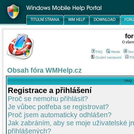
fo
O všem
FAQ
Hledat
Sez
Osobní nastavení
Při
Obsah fóra WMHelp.cz
FAQ
Registrace a přihlášení
Proč se nemohu přihlásit?
Je vůbec potřeba se registrovat?
Proč jsem automaticky odhlášen?
Jak zabráním, aby se moje uživatelské 
přihlášených?