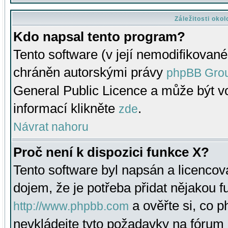
Záležitosti oko
Kdo napsal tento program?
Tento software (v její nemodifikované
chráněn autorskými právy
phpBB Gro
General Public Licence a může být vo
informací klikněte
.
zde
Návrat nahoru
Proč není k dispozici funkce X?
Tento software byl napsán a licenco
dojem, že je potřeba přidat nějakou f
a ověřte si, co 
http://www.phpbb.com
nevkládejte tyto požadavky na fóru