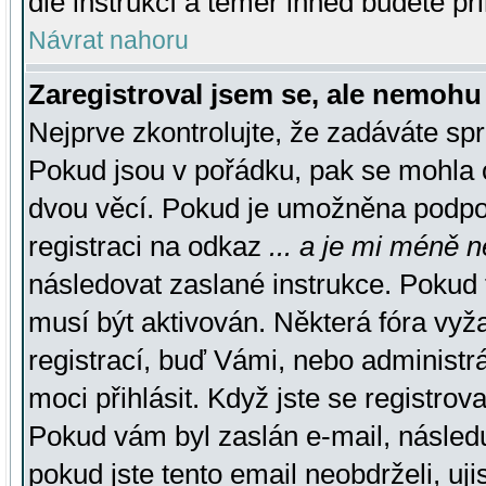
dle instrukcí a téměř ihned budete př
Návrat nahoru
Zaregistroval jsem se, ale nemohu 
Nejprve zkontrolujte, že zadáváte sp
Pokud jsou v pořádku, pak se mohla o
dvou věcí. Pokud je umožněna podpora
registraci na odkaz
... a je mi méně n
následovat zaslané instrukce. Pokud t
musí být aktivován. Některá fóra vyž
registrací, buď Vámi, nebo administr
moci přihlásit. Když jste se registrova
Pokud vám byl zaslán e-mail, násled
pokud jste tento email neobdrželi, uj