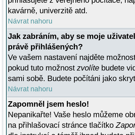
přihlašujete z veřejného počítače, na
kavárně, univerzitě atd.
Návrat nahoru
Jak zabráním, aby se moje uživate
právě přihlášených?
Ve vašem nastavení najděte možnos
pokud tuto možnost
zvolíte
budete vid
sami sobě. Budete počítáni jako skryt
Návrat nahoru
Zapomněl jsem heslo!
Nepanikařte! Vaše heslo můžeme obn
na přihlašovací stránce tlačítko
Zapom