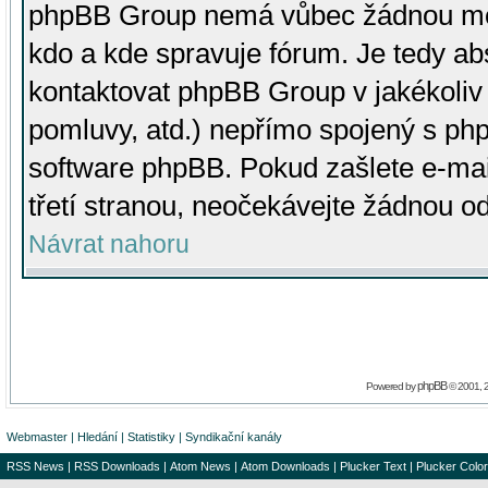
phpBB Group nemá vůbec žádnou moc 
kdo a kde spravuje fórum. Je tedy a
kontaktovat phpBB Group v jakékoliv p
pomluvy, atd.) nepřímo spojený s p
software phpBB. Pokud zašlete e-mai
třetí stranou, neočekávejte žádnou o
Návrat nahoru
phpBB
Powered by
© 2001, 
Webmaster
|
Hledání
|
Statistiky
|
Syndikační kanály
RSS News
|
RSS Downloads
|
Atom News
|
Atom Downloads
|
Plucker Text
|
Plucker Color