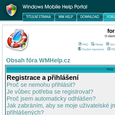
fo
O všem
FAQ
Hledat
Sez
Osobní nastavení
Při
Obsah fóra WMHelp.cz
FAQ
Registrace a přihlášení
Proč se nemohu přihlásit?
Je vůbec potřeba se registrovat?
Proč jsem automaticky odhlášen?
Jak zabráním, aby se moje uživatelské 
přihlášených?