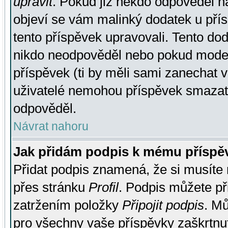
upravit
. Pokud již někdo odpověděl na
objeví se vám malinký dodatek u přísp
tento příspěvek upravovali. Tento do
nikdo neodpověděl nebo pokud moderá
příspěvek (ti by měli sami zanechat v
uživatelé nemohou příspěvek smazat,
odpověděl.
Návrat nahoru
Jak přidám podpis k mému příspě
Přidat podpis znamená, že si musíte n
přes stránku
Profil
. Podpis můžete p
zatržením položky
Připojit podpis
. Mů
pro všechny vaše příspěvky zaškrtnut