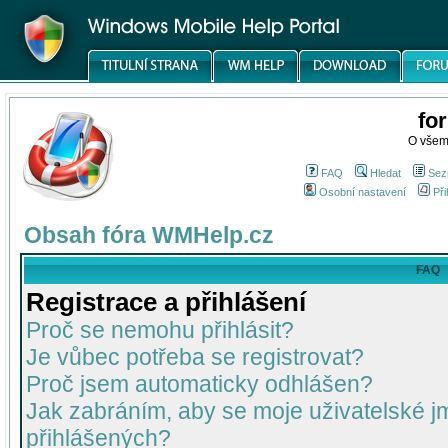
fo
O všem
FAQ
Hledat
Sez
Osobní nastavení
Při
Obsah fóra WMHelp.cz
FAQ
Registrace a přihlášení
Proč se nemohu přihlásit?
Je vůbec potřeba se registrovat?
Proč jsem automaticky odhlášen?
Jak zabráním, aby se moje uživatelské 
přihlášených?