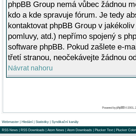
phpBB Group nemá vůbec žádnou moc 
kdo a kde spravuje fórum. Je tedy a
kontaktovat phpBB Group v jakékoliv p
pomluvy, atd.) nepřímo spojený s p
software phpBB. Pokud zašlete e-mai
třetí stranou, neočekávejte žádnou o
Návrat nahoru
phpBB
Powered by
© 2001, 
Webmaster
|
Hledání
|
Statistiky
|
Syndikační kanály
RSS News
|
RSS Downloads
|
Atom News
|
Atom Downloads
|
Plucker Text
|
Plucker Color