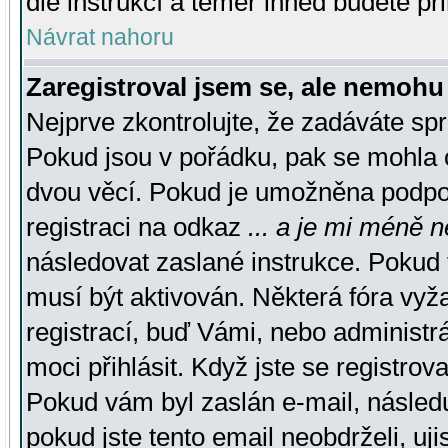
dle instrukcí a téměř ihned budete př
Návrat nahoru
Zaregistroval jsem se, ale nemohu 
Nejprve zkontrolujte, že zadáváte sp
Pokud jsou v pořádku, pak se mohla o
dvou věcí. Pokud je umožněna podpora
registraci na odkaz
... a je mi méně n
následovat zaslané instrukce. Pokud t
musí být aktivován. Některá fóra vyž
registrací, buď Vámi, nebo administr
moci přihlásit. Když jste se registrova
Pokud vám byl zaslán e-mail, násled
pokud jste tento email neobdrželi, uj