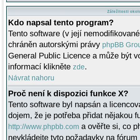
Záležitosti oko
Kdo napsal tento program?
Tento software (v její nemodifikované
chráněn autorskými právy
phpBB Gro
General Public Licence a může být vo
informací klikněte
.
zde
Návrat nahoru
Proč není k dispozici funkce X?
Tento software byl napsán a licenco
dojem, že je potřeba přidat nějakou f
a ověřte si, co 
http://www.phpbb.com
nevkládejte tyto požadavky na fóru