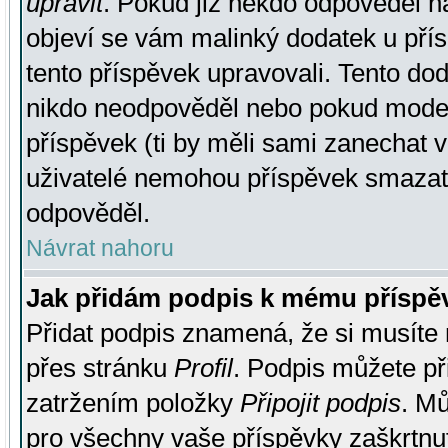
upravit
. Pokud již někdo odpověděl na
objeví se vám malinký dodatek u přísp
tento příspěvek upravovali. Tento do
nikdo neodpověděl nebo pokud moderá
příspěvek (ti by měli sami zanechat v
uživatelé nemohou příspěvek smazat,
odpověděl.
Návrat nahoru
Jak přidám podpis k mému příspě
Přidat podpis znamená, že si musíte n
přes stránku
Profil
. Podpis můžete p
zatržením položky
Připojit podpis
. Mů
pro všechny vaše příspěvky zaškrtnut