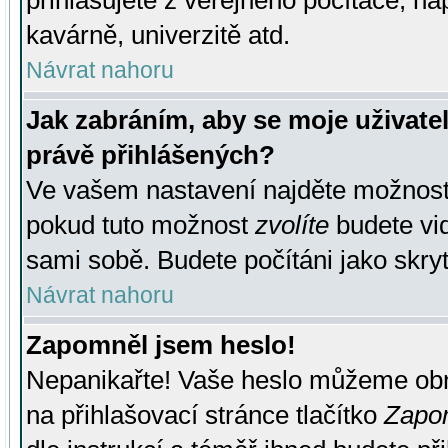
přihlašujete z veřejného počítače, na
kavárně, univerzitě atd.
Návrat nahoru
Jak zabráním, aby se moje uživate
právě přihlášených?
Ve vašem nastavení najděte možnos
pokud tuto možnost
zvolíte
budete vid
sami sobě. Budete počítáni jako skryt
Návrat nahoru
Zapomněl jsem heslo!
Nepanikařte! Vaše heslo můžeme obn
na přihlašovací stránce tlačítko
Zapom