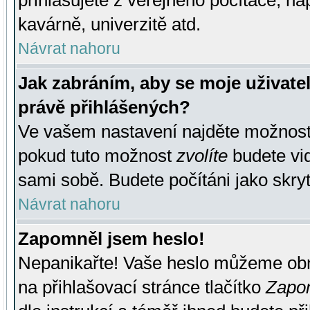
přihlašujete z veřejného počítače, na
kavárně, univerzitě atd.
Návrat nahoru
Jak zabráním, aby se moje uživate
právě přihlášených?
Ve vašem nastavení najděte možnos
pokud tuto možnost
zvolíte
budete vid
sami sobě. Budete počítáni jako skryt
Návrat nahoru
Zapomněl jsem heslo!
Nepanikařte! Vaše heslo můžeme obn
na přihlašovací stránce tlačítko
Zapom