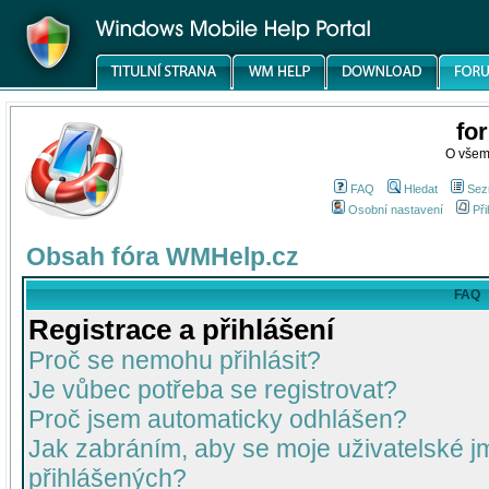
fo
O všem
FAQ
Hledat
Sez
Osobní nastavení
Při
Obsah fóra WMHelp.cz
FAQ
Registrace a přihlášení
Proč se nemohu přihlásit?
Je vůbec potřeba se registrovat?
Proč jsem automaticky odhlášen?
Jak zabráním, aby se moje uživatelské 
přihlášených?