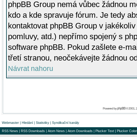
phpBB Group nemá vůbec žádnou moc 
kdo a kde spravuje fórum. Je tedy a
kontaktovat phpBB Group v jakékoliv p
pomluvy, atd.) nepřímo spojený s p
software phpBB. Pokud zašlete e-mai
třetí stranou, neočekávejte žádnou o
Návrat nahoru
phpBB
Powered by
© 2001, 
Webmaster
|
Hledání
|
Statistiky
|
Syndikační kanály
RSS News
|
RSS Downloads
|
Atom News
|
Atom Downloads
|
Plucker Text
|
Plucker Color