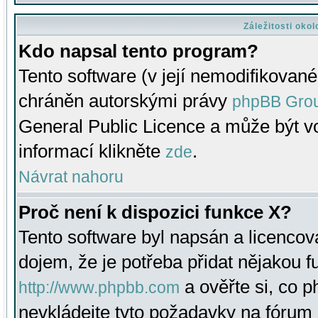
Záležitosti oko
Kdo napsal tento program?
Tento software (v její nemodifikované
chráněn autorskými právy
phpBB Gro
General Public Licence a může být vo
informací klikněte
.
zde
Návrat nahoru
Proč není k dispozici funkce X?
Tento software byl napsán a licenco
dojem, že je potřeba přidat nějakou f
a ověřte si, co 
http://www.phpbb.com
nevkládejte tyto požadavky na fóru