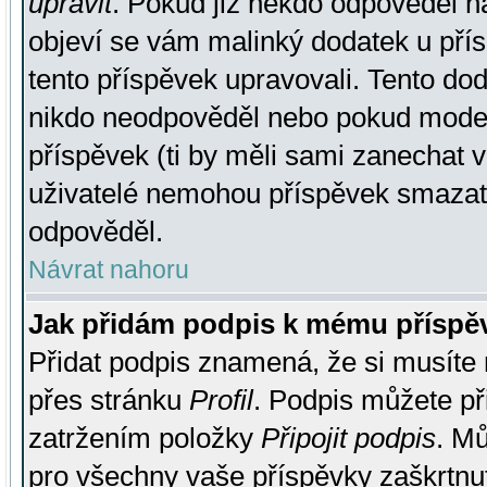
upravit
. Pokud již někdo odpověděl na
objeví se vám malinký dodatek u přísp
tento příspěvek upravovali. Tento do
nikdo neodpověděl nebo pokud moderá
příspěvek (ti by měli sami zanechat v
uživatelé nemohou příspěvek smazat,
odpověděl.
Návrat nahoru
Jak přidám podpis k mému příspě
Přidat podpis znamená, že si musíte n
přes stránku
Profil
. Podpis můžete p
zatržením položky
Připojit podpis
. Mů
pro všechny vaše příspěvky zaškrtnut