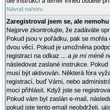
dle instrukcí a téměř ihned budete př
Návrat nahoru
Zaregistroval jsem se, ale nemohu 
Nejprve zkontrolujte, že zadáváte sp
Pokud jsou v pořádku, pak se mohla o
dvou věcí. Pokud je umožněna podpora
registraci na odkaz
... a je mi méně n
následovat zaslané instrukce. Pokud t
musí být aktivován. Některá fóra vyž
registrací, buď Vámi, nebo administr
moci přihlásit. Když jste se registrova
Pokud vám byl zaslán e-mail, násled
pokud jste tento email neobdrželi, uj