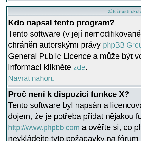
Záležitosti oko
Kdo napsal tento program?
Tento software (v její nemodifikované
chráněn autorskými právy
phpBB Gro
General Public Licence a může být vo
informací klikněte
.
zde
Návrat nahoru
Proč není k dispozici funkce X?
Tento software byl napsán a licenco
dojem, že je potřeba přidat nějakou f
a ověřte si, co 
http://www.phpbb.com
nevkládejte tyto požadavky na fóru