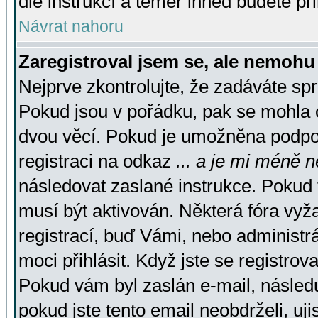
dle instrukcí a téměř ihned budete př
Návrat nahoru
Zaregistroval jsem se, ale nemohu 
Nejprve zkontrolujte, že zadáváte sp
Pokud jsou v pořádku, pak se mohla o
dvou věcí. Pokud je umožněna podpora
registraci na odkaz
... a je mi méně n
následovat zaslané instrukce. Pokud t
musí být aktivován. Některá fóra vyž
registrací, buď Vámi, nebo administr
moci přihlásit. Když jste se registrova
Pokud vám byl zaslán e-mail, násled
pokud jste tento email neobdrželi, uj