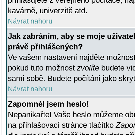
přihlašujete z veřejného počítače, na
kavárně, univerzitě atd.
Návrat nahoru
Jak zabráním, aby se moje uživate
právě přihlášených?
Ve vašem nastavení najděte možnos
pokud tuto možnost
zvolíte
budete vid
sami sobě. Budete počítáni jako skryt
Návrat nahoru
Zapomněl jsem heslo!
Nepanikařte! Vaše heslo můžeme obn
na přihlašovací stránce tlačítko
Zapom