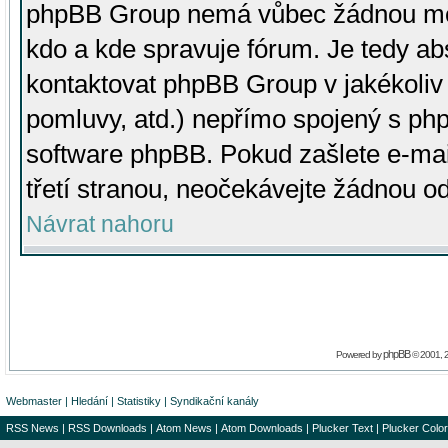
phpBB Group nemá vůbec žádnou moc 
kdo a kde spravuje fórum. Je tedy a
kontaktovat phpBB Group v jakékoliv p
pomluvy, atd.) nepřímo spojený s p
software phpBB. Pokud zašlete e-mai
třetí stranou, neočekávejte žádnou o
Návrat nahoru
phpBB
Powered by
© 2001, 
Webmaster
|
Hledání
|
Statistiky
|
Syndikační kanály
RSS News
|
RSS Downloads
|
Atom News
|
Atom Downloads
|
Plucker Text
|
Plucker Color