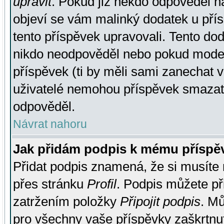
upravit
. Pokud již někdo odpověděl na
objeví se vám malinký dodatek u přísp
tento příspěvek upravovali. Tento do
nikdo neodpověděl nebo pokud moderá
příspěvek (ti by měli sami zanechat v
uživatelé nemohou příspěvek smazat,
odpověděl.
Návrat nahoru
Jak přidám podpis k mému příspě
Přidat podpis znamená, že si musíte n
přes stránku
Profil
. Podpis můžete p
zatržením položky
Připojit podpis
. Mů
pro všechny vaše příspěvky zaškrtnut