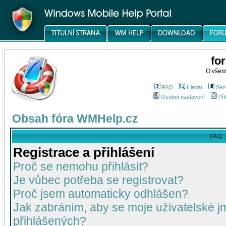
fo
O všem
FAQ
Hledat
Sez
Osobní nastavení
Při
Obsah fóra WMHelp.cz
FAQ
Registrace a přihlášení
Proč se nemohu přihlásit?
Je vůbec potřeba se registrovat?
Proč jsem automaticky odhlášen?
Jak zabráním, aby se moje uživatelské 
přihlášených?