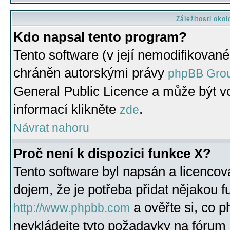
Záležitosti oko
Kdo napsal tento program?
Tento software (v její nemodifikované
chráněn autorskými právy
phpBB Gro
General Public Licence a může být vo
informací klikněte
.
zde
Návrat nahoru
Proč není k dispozici funkce X?
Tento software byl napsán a licenco
dojem, že je potřeba přidat nějakou f
a ověřte si, co 
http://www.phpbb.com
nevkládejte tyto požadavky na fóru