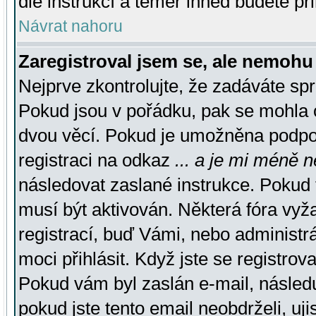
dle instrukcí a téměř ihned budete př
Návrat nahoru
Zaregistroval jsem se, ale nemohu 
Nejprve zkontrolujte, že zadáváte sp
Pokud jsou v pořádku, pak se mohla o
dvou věcí. Pokud je umožněna podpora
registraci na odkaz
... a je mi méně n
následovat zaslané instrukce. Pokud t
musí být aktivován. Některá fóra vyž
registrací, buď Vámi, nebo administr
moci přihlásit. Když jste se registrova
Pokud vám byl zaslán e-mail, násled
pokud jste tento email neobdrželi, uj