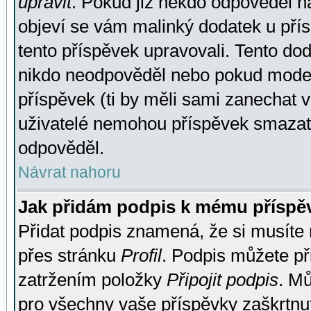
upravit
. Pokud již někdo odpověděl na
objeví se vám malinký dodatek u přísp
tento příspěvek upravovali. Tento do
nikdo neodpověděl nebo pokud moderá
příspěvek (ti by měli sami zanechat v
uživatelé nemohou příspěvek smazat,
odpověděl.
Návrat nahoru
Jak přidám podpis k mému příspě
Přidat podpis znamená, že si musíte n
přes stránku
Profil
. Podpis můžete p
zatržením položky
Připojit podpis
. Mů
pro všechny vaše příspěvky zaškrtnut