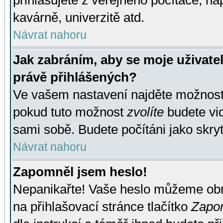
přihlašujete z veřejného počítače, na
kavárně, univerzitě atd.
Návrat nahoru
Jak zabráním, aby se moje uživate
právě přihlášených?
Ve vašem nastavení najděte možnos
pokud tuto možnost
zvolíte
budete vid
sami sobě. Budete počítáni jako skryt
Návrat nahoru
Zapomněl jsem heslo!
Nepanikařte! Vaše heslo můžeme obn
na přihlašovací stránce tlačítko
Zapom