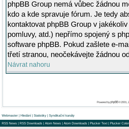
phpBB Group nemá vůbec žádnou moc 
kdo a kde spravuje fórum. Je tedy a
kontaktovat phpBB Group v jakékoliv p
pomluvy, atd.) nepřímo spojený s p
software phpBB. Pokud zašlete e-mai
třetí stranou, neočekávejte žádnou o
Návrat nahoru
phpBB
Powered by
© 2001, 
Webmaster
|
Hledání
|
Statistiky
|
Syndikační kanály
RSS News
|
RSS Downloads
|
Atom News
|
Atom Downloads
|
Plucker Text
|
Plucker Color