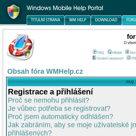
fo
O všem
FAQ
Hledat
Sez
Osobní nastavení
Při
Obsah fóra WMHelp.cz
FAQ
Registrace a přihlášení
Proč se nemohu přihlásit?
Je vůbec potřeba se registrovat?
Proč jsem automaticky odhlášen?
Jak zabráním, aby se moje uživatelské 
přihlášených?