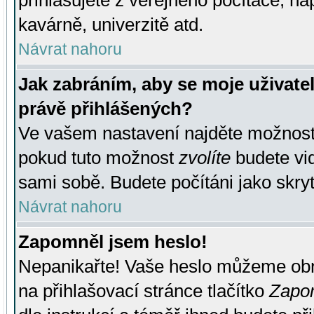
přihlašujete z veřejného počítače, na
kavárně, univerzitě atd.
Návrat nahoru
Jak zabráním, aby se moje uživate
právě přihlášených?
Ve vašem nastavení najděte možnos
pokud tuto možnost
zvolíte
budete vid
sami sobě. Budete počítáni jako skryt
Návrat nahoru
Zapomněl jsem heslo!
Nepanikařte! Vaše heslo můžeme obn
na přihlašovací stránce tlačítko
Zapom