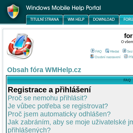
fo
O všem
FAQ
Hledat
Sez
Osobní nastavení
Při
Obsah fóra WMHelp.cz
FAQ
Registrace a přihlášení
Proč se nemohu přihlásit?
Je vůbec potřeba se registrovat?
Proč jsem automaticky odhlášen?
Jak zabráním, aby se moje uživatelské 
přihlášených?