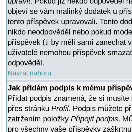
upravit
. Pokud již někdo odpověděl na
objeví se vám malinký dodatek u přísp
tento příspěvek upravovali. Tento do
nikdo neodpověděl nebo pokud moderá
příspěvek (ti by měli sami zanechat v
uživatelé nemohou příspěvek smazat,
odpověděl.
Návrat nahoru
Jak přidám podpis k mému příspě
Přidat podpis znamená, že si musíte n
přes stránku
Profil
. Podpis můžete p
zatržením položky
Připojit podpis
. Mů
pro všechny vaše příspěvky zaškrtnut