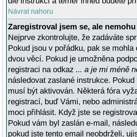
dle instrukcí a téměř ihned budete př
Návrat nahoru
Zaregistroval jsem se, ale nemohu 
Nejprve zkontrolujte, že zadáváte sp
Pokud jsou v pořádku, pak se mohla o
dvou věcí. Pokud je umožněna podpora
registraci na odkaz
... a je mi méně n
následovat zaslané instrukce. Pokud t
musí být aktivován. Některá fóra vyž
registrací, buď Vámi, nebo administr
moci přihlásit. Když jste se registrova
Pokud vám byl zaslán e-mail, násled
pokud jste tento email neobdrželi, uj