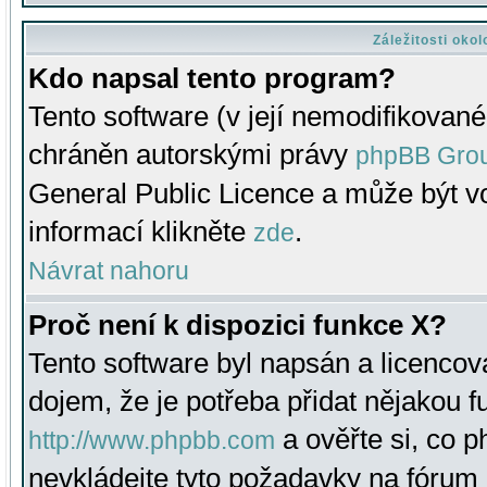
Záležitosti oko
Kdo napsal tento program?
Tento software (v její nemodifikované
chráněn autorskými právy
phpBB Gro
General Public Licence a může být vo
informací klikněte
.
zde
Návrat nahoru
Proč není k dispozici funkce X?
Tento software byl napsán a licenco
dojem, že je potřeba přidat nějakou f
a ověřte si, co 
http://www.phpbb.com
nevkládejte tyto požadavky na fóru