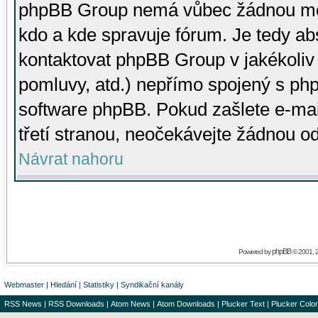
phpBB Group nemá vůbec žádnou moc 
kdo a kde spravuje fórum. Je tedy a
kontaktovat phpBB Group v jakékoliv p
pomluvy, atd.) nepřímo spojený s p
software phpBB. Pokud zašlete e-mai
třetí stranou, neočekávejte žádnou o
Návrat nahoru
phpBB
Powered by
© 2001, 
Webmaster
|
Hledání
|
Statistiky
|
Syndikační kanály
RSS News
|
RSS Downloads
|
Atom News
|
Atom Downloads
|
Plucker Text
|
Plucker Color