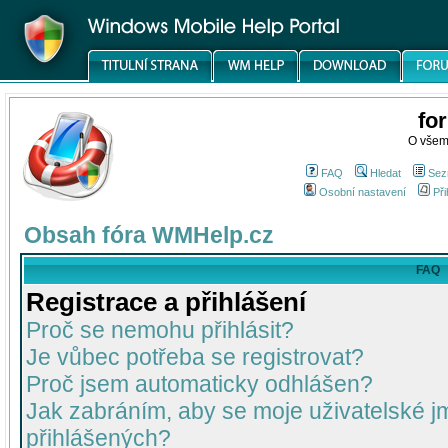
fo
O všem
FAQ
Hledat
Sez
Osobní nastavení
Při
Obsah fóra WMHelp.cz
FAQ
Registrace a přihlášení
Proč se nemohu přihlásit?
Je vůbec potřeba se registrovat?
Proč jsem automaticky odhlášen?
Jak zabráním, aby se moje uživatelské 
přihlášených?