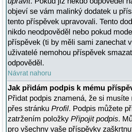
upravit
. Pokud již někdo odpověděl na
objeví se vám malinký dodatek u přísp
tento příspěvek upravovali. Tento do
nikdo neodpověděl nebo pokud moderá
příspěvek (ti by měli sami zanechat v
uživatelé nemohou příspěvek smazat,
odpověděl.
Návrat nahoru
Jak přidám podpis k mému příspě
Přidat podpis znamená, že si musíte n
přes stránku
Profil
. Podpis můžete p
zatržením položky
Připojit podpis
. Mů
pro všechny vaše příspěvky zaškrtnut