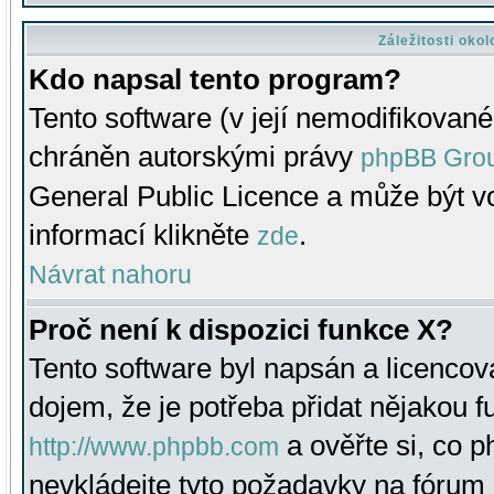
Záležitosti oko
Kdo napsal tento program?
Tento software (v její nemodifikované
chráněn autorskými právy
phpBB Gro
General Public Licence a může být vo
informací klikněte
.
zde
Návrat nahoru
Proč není k dispozici funkce X?
Tento software byl napsán a licenco
dojem, že je potřeba přidat nějakou f
a ověřte si, co 
http://www.phpbb.com
nevkládejte tyto požadavky na fóru