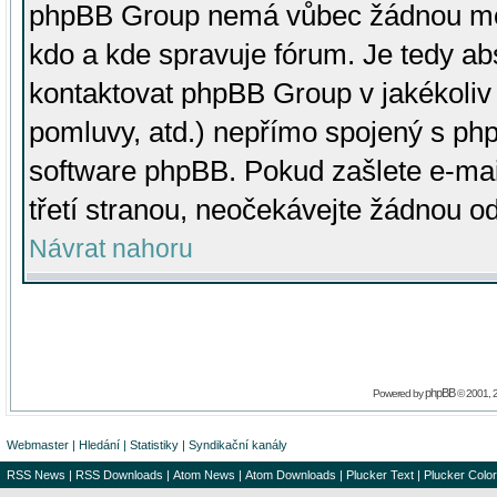
phpBB Group nemá vůbec žádnou moc 
kdo a kde spravuje fórum. Je tedy a
kontaktovat phpBB Group v jakékoliv p
pomluvy, atd.) nepřímo spojený s p
software phpBB. Pokud zašlete e-mai
třetí stranou, neočekávejte žádnou o
Návrat nahoru
phpBB
Powered by
© 2001, 
Webmaster
|
Hledání
|
Statistiky
|
Syndikační kanály
RSS News
|
RSS Downloads
|
Atom News
|
Atom Downloads
|
Plucker Text
|
Plucker Color