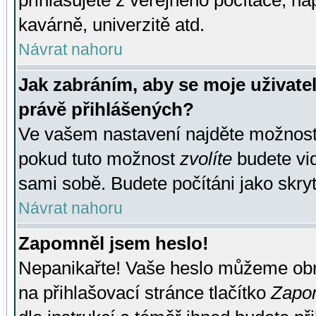
přihlašujete z veřejného počítače, na
kavárně, univerzitě atd.
Návrat nahoru
Jak zabráním, aby se moje uživate
právě přihlášených?
Ve vašem nastavení najděte možnos
pokud tuto možnost
zvolíte
budete vid
sami sobě. Budete počítáni jako skryt
Návrat nahoru
Zapomněl jsem heslo!
Nepanikařte! Vaše heslo můžeme obn
na přihlašovací stránce tlačítko
Zapom