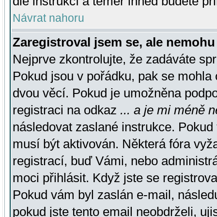
dle instrukcí a téměř ihned budete př
Návrat nahoru
Zaregistroval jsem se, ale nemohu 
Nejprve zkontrolujte, že zadáváte sp
Pokud jsou v pořádku, pak se mohla o
dvou věcí. Pokud je umožněna podpora
registraci na odkaz
... a je mi méně n
následovat zaslané instrukce. Pokud t
musí být aktivován. Některá fóra vyž
registrací, buď Vámi, nebo administr
moci přihlásit. Když jste se registrova
Pokud vám byl zaslán e-mail, násled
pokud jste tento email neobdrželi, uj