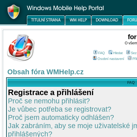
fo
O všem
FAQ
Hledat
Sez
Osobní nastavení
Při
Obsah fóra WMHelp.cz
FAQ
Registrace a přihlášení
Proč se nemohu přihlásit?
Je vůbec potřeba se registrovat?
Proč jsem automaticky odhlášen?
Jak zabráním, aby se moje uživatelské 
přihlášených?