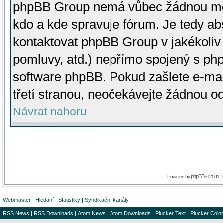
phpBB Group nemá vůbec žádnou moc 
kdo a kde spravuje fórum. Je tedy a
kontaktovat phpBB Group v jakékoliv p
pomluvy, atd.) nepřímo spojený s p
software phpBB. Pokud zašlete e-mai
třetí stranou, neočekávejte žádnou o
Návrat nahoru
phpBB
Powered by
© 2001, 
Webmaster
|
Hledání
|
Statistiky
|
Syndikační kanály
RSS News
|
RSS Downloads
|
Atom News
|
Atom Downloads
|
Plucker Text
|
Plucker Color