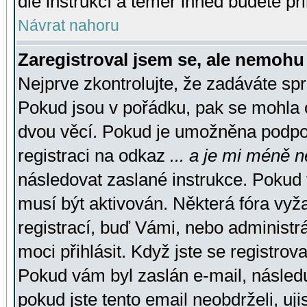
dle instrukcí a téměř ihned budete př
Návrat nahoru
Zaregistroval jsem se, ale nemohu 
Nejprve zkontrolujte, že zadáváte sp
Pokud jsou v pořádku, pak se mohla o
dvou věcí. Pokud je umožněna podpora
registraci na odkaz
... a je mi méně n
následovat zaslané instrukce. Pokud t
musí být aktivován. Některá fóra vyž
registrací, buď Vámi, nebo administr
moci přihlásit. Když jste se registrova
Pokud vám byl zaslán e-mail, násled
pokud jste tento email neobdrželi, uj