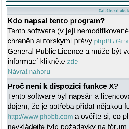
Záležitosti oko
Kdo napsal tento program?
Tento software (v její nemodifikované
chráněn autorskými právy
phpBB Gro
General Public Licence a může být vo
informací klikněte
.
zde
Návrat nahoru
Proč není k dispozici funkce X?
Tento software byl napsán a licenco
dojem, že je potřeba přidat nějakou f
a ověřte si, co 
http://www.phpbb.com
nevkládejte tyto požadavky na fóru