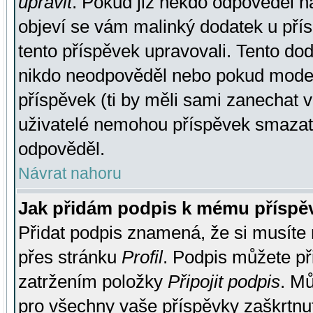
upravit
. Pokud již někdo odpověděl na
objeví se vám malinký dodatek u přísp
tento příspěvek upravovali. Tento do
nikdo neodpověděl nebo pokud moderá
příspěvek (ti by měli sami zanechat v
uživatelé nemohou příspěvek smazat,
odpověděl.
Návrat nahoru
Jak přidám podpis k mému příspě
Přidat podpis znamená, že si musíte n
přes stránku
Profil
. Podpis můžete p
zatržením položky
Připojit podpis
. Mů
pro všechny vaše příspěvky zaškrtnut