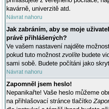
přihlašujete z veřejného počítače, na
kavárně, univerzitě atd.
Návrat nahoru
Jak zabráním, aby se moje uživate
právě přihlášených?
Ve vašem nastavení najděte možnos
pokud tuto možnost
zvolíte
budete vid
sami sobě. Budete počítáni jako skryt
Návrat nahoru
Zapomněl jsem heslo!
Nepanikařte! Vaše heslo můžeme obn
na přihlašovací stránce tlačítko
Zapom