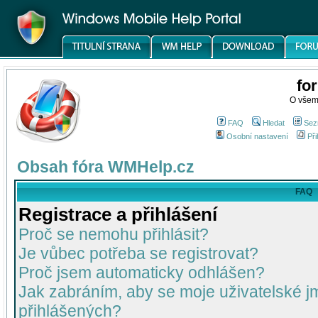
fo
O všem
FAQ
Hledat
Sez
Osobní nastavení
Při
Obsah fóra WMHelp.cz
FAQ
Registrace a přihlášení
Proč se nemohu přihlásit?
Je vůbec potřeba se registrovat?
Proč jsem automaticky odhlášen?
Jak zabráním, aby se moje uživatelské 
přihlášených?