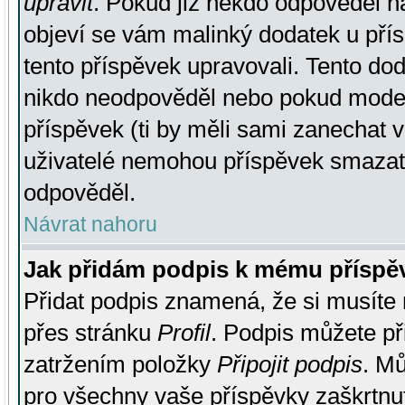
upravit
. Pokud již někdo odpověděl na
objeví se vám malinký dodatek u přísp
tento příspěvek upravovali. Tento do
nikdo neodpověděl nebo pokud moderá
příspěvek (ti by měli sami zanechat v
uživatelé nemohou příspěvek smazat,
odpověděl.
Návrat nahoru
Jak přidám podpis k mému příspě
Přidat podpis znamená, že si musíte n
přes stránku
Profil
. Podpis můžete p
zatržením položky
Připojit podpis
. Mů
pro všechny vaše příspěvky zaškrtnut