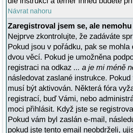
dle instrukcí a téměř ihned budete př
Návrat nahoru
Zaregistroval jsem se, ale nemohu 
Nejprve zkontrolujte, že zadáváte sp
Pokud jsou v pořádku, pak se mohla o
dvou věcí. Pokud je umožněna podpora
registraci na odkaz
... a je mi méně n
následovat zaslané instrukce. Pokud t
musí být aktivován. Některá fóra vyž
registrací, buď Vámi, nebo administr
moci přihlásit. Když jste se registrova
Pokud vám byl zaslán e-mail, násled
pokud jste tento email neobdrželi, uj