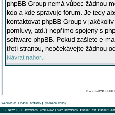
phpBB Group nemá vůbec žádnou moc 
kdo a kde spravuje fórum. Je tedy a
kontaktovat phpBB Group v jakékoliv p
pomluvy, atd.) nepřímo spojený s p
software phpBB. Pokud zašlete e-mai
třetí stranou, neočekávejte žádnou o
Návrat nahoru
phpBB
Powered by
© 2001, 
Webmaster
|
Hledání
|
Statistiky
|
Syndikační kanály
RSS News
|
RSS Downloads
|
Atom News
|
Atom Downloads
|
Plucker Text
|
Plucker Color