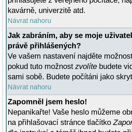
přihlašujete z veřejného počítače, na
kavárně, univerzitě atd.
Návrat nahoru
Jak zabráním, aby se moje uživate
právě přihlášených?
Ve vašem nastavení najděte možnos
pokud tuto možnost
zvolíte
budete vid
sami sobě. Budete počítáni jako skryt
Návrat nahoru
Zapomněl jsem heslo!
Nepanikařte! Vaše heslo můžeme obn
na přihlašovací stránce tlačítko
Zapom