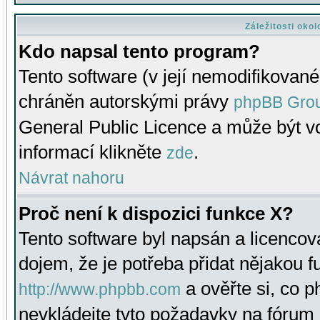
Záležitosti oko
Kdo napsal tento program?
Tento software (v její nemodifikované
chráněn autorskými právy
phpBB Gro
General Public Licence a může být vo
informací klikněte
.
zde
Návrat nahoru
Proč není k dispozici funkce X?
Tento software byl napsán a licenco
dojem, že je potřeba přidat nějakou f
a ověřte si, co 
http://www.phpbb.com
nevkládejte tyto požadavky na fóru